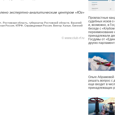
лено экспертно-аналитическим центром «Юг»
Провластные канд
судебных исков о
»
,
Ростовская область
,
губернатор Ростовской области
,
Василий
и, возможно, в Г
ная Россия
,
КПРФ
,
Справедливая Россия
,
Виктор Халын
,
Евгений
беседе с «Клубом
переименование к
принадлежали деп
© www.club-rf.ru
Госдумы от «Един
других парламент
Ольге Абрамовой
решать вопрос с 
еще входит в чис
принадлежащих р