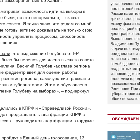
ат заксобрания Виктор Халын.
установленных 
показателей вво
сматривал возможность идти на выборы в
России наметил
е были, но это ненормально, – сказал
критическое ра
его совета. Я точно знаю, что рядом со мной
между фактичес
реализацией ст
е готовы активно доказывать не только свою
демографическо
ность управлять процессом, способность
Выполнение по
ешения».
Владимиром Пу
задачи по стим
ечали
, что выдвижение Голубева от ЕР
рождаемости и
количества мно
 было бы нелепо» для члена высшего совета
семей сдержива
нилина
, Василий Голубев как глава региона
квадратных мет
рые федцентр ввел для оценки работы
из нового докла
 развитие региона, самочувствие граждан и
экономики город
познакомился «
тивным губернатором. Этим и обусловлена
Регионов». При 
лезна Голубеву на выборах», – подчеркнул
губернаторов з
обоих показате
делились в КПРФ и «Справедливой России».
дет представлять глава фракции КПРФ в
ОБСУЖДАЕМ 
оссов – руководитель партфракции в гордуме
 пройдут в Единый день голосования, 13