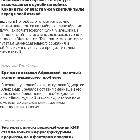
вырождается в судебные войны.
Кандидаты от власти уже укрепили тылы
перед новой атакой
идаты в Петербурге готовятся к волне
 снятии оппонентов на выборах в заксобрание
осдуму. Так политтехнолог Юлия Милешкина в
 Регионов» объяснила массовое закрытие или
аналов «ВКонтакте», Telegram и Max, которые
утатам Законодательного собрания и
ой России» и отдельным представителям
ских партий.
Удмуртская Республика
Бречалов оставил Абрамовой нелетный
актив и имиджевую проблему
Внезапно ушедший в отставку глава Удмуртии
Александр Бречалов оставил сменившей его
 серьезное обременение – необходимость
дальнейшей судьбой «Ижавиа», которая пока
ло успешных авиакомпаний, целиком
егиональным властям.
Ставропольский край
Эксперты: проект водоснабжения КМВ
стал не только инфраструктурным
прорывом, но и фактором доверия к