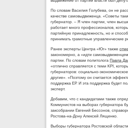
выдвижение от партии власти был депут
По словам Василия Голубева, он не рас
качестве самовыдвиженца. «Советы таки
губернатор. – Я член партии, член высш
работает много профессионалов, которы
партийную принадлежность, но и способ
принимать грамотные управленческие р
Ранее эксперты Центра «Юг» также
отм
закономерно, а «идти самовыдвиженцем
партии. По словам политолога
Павла Да
«отлично справляется с теми KPI, кото
губернаторов: социально-экономическое
другие». «Поэтому он считается эффек
поддержка ЕР. И эта поддержка будет по
эксперт.
Добавим, что с кандидатами также опре
Коммунистов на выборах губернатора бу
заксобрании Евгений Бессонов, справор
Ростова-на-Дону Алексей Лященко.
Выборы губернатора Ростовской области