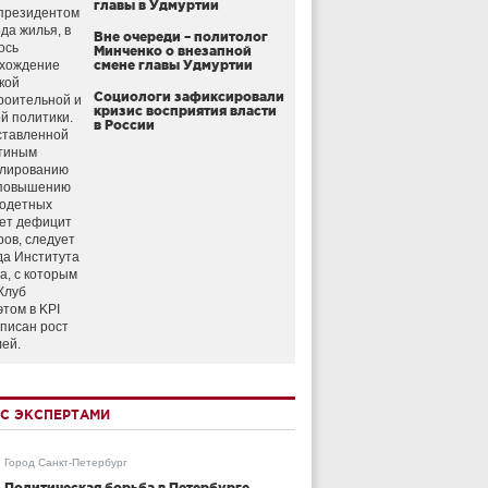
главы в Удмуртии
президентом
да жилья, в
Вне очереди – политолог
ось
Минченко о внезапной
схождение
смене главы Удмуртии
кой
Социологи зафиксировали
роительной и
кризис восприятия власти
й политики.
в России
ставленной
тиным
улированию
 повышению
годетных
ет дефицит
ров, следует
да Института
а, с которым
Клуб
этом в KPI
аписан рост
лей.
С ЭКСПЕРТАМИ
Город Санкт-Петербург
Политическая борьба в Петербурге