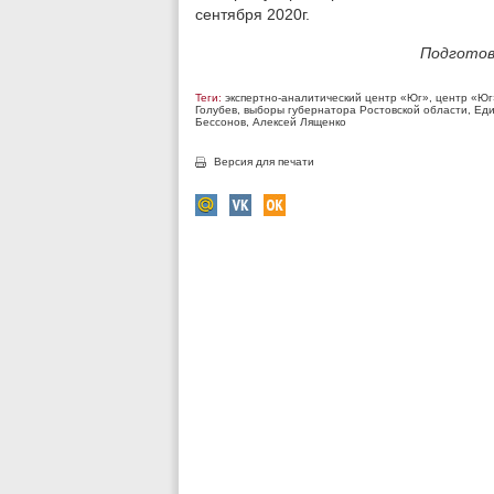
сентября 2020г.
Подготов
Теги:
экспертно-аналитический центр «Юг»
,
центр «Юг
Голубев
,
выборы губернатора Ростовской области
,
Еди
Бессонов
,
Алексей Лященко
Версия для печати