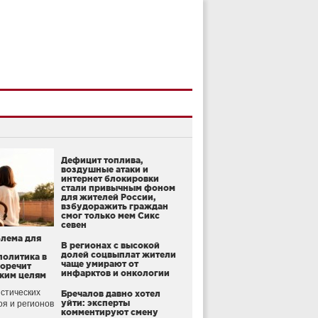
Дефицит топлива,
воздушные атаки и
интернет блокировки
стали привычным фоном
для жителей России,
взбудоражить граждан
смог только мем Сикс
севен
блема для
В регионах с высокой
долей соцвыплат жители
политика в
чаще умирают от
воречит
инфарктов и онкологии
ким целям
стических
Бречалов давно хотел
уйти: эксперты
оя и регионов
комментируют смену