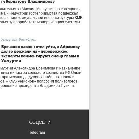
губернатору Владимирову
авительства Михаил Мишустин на совещании
зма и индустрии гостеприимства поддержал
бновлению коммунальной инфраструктуры КМВ
ельству проработать модернизацию системы
Удмуртская Республика
Бречалов давно хотел уйти, а Абрамову
долго держали на «передержке»:
эксперты комментируют смену главы в
Удмуртии
дмуртии Александра Бречалова и назначение
тника министра сельского хозяйства РФ Ольги
тора месяца до думских выборов вызвали
тов. «Клуб Регионов» попросил политологов
е решение президента Владимира Путина.
СОЦСЕТИ
Telegram