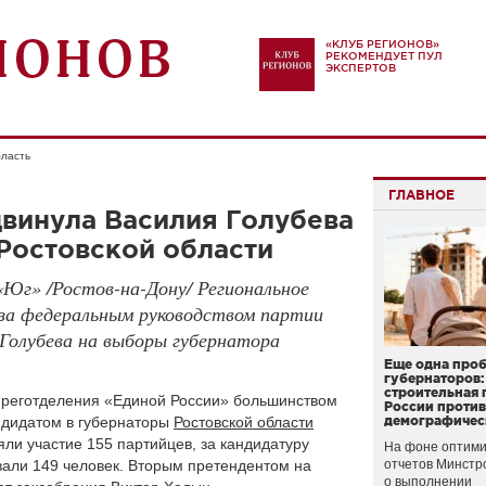
«КЛУБ РЕГИОНОВ»
РЕКОМЕНДУЕТ ПУЛ
ЭКСПЕРТОВ
бласть
ГЛАВНОЕ
винула Василия Голубева
 Ростовской области
Юг» /Ростов-на-Дону/ Региональное
 за федеральным руководством партии
Голубева на выборы губернатора
Еще одна про
губернаторов:
строительная 
 реготделения «Единой России» большинством
России проти
ндидатом в губернаторы
Ростовской области
демографичес
ли участие 155 партийцев, за кандидатуру
На фоне оптими
вали 149 человек. Вторым претендентом на
отчетов Минстр
о выполнении