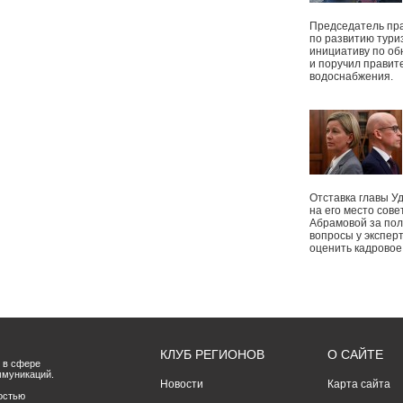
Председатель пр
по развитию тури
инициативу по о
и поручил правит
водоснабжения.
Отставка главы У
на его место сове
Абрамовой за пол
вопросы у экспер
оценить кадрово
КЛУБ РЕГИОНОВ
О САЙТЕ
 в сфере
ммуникаций.
Новости
Карта сайта
остью