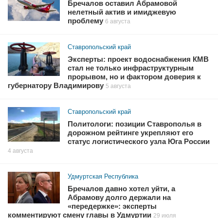
Бречалов оставил Абрамовой
нелетный актив и имиджевую
проблему
6 августа
Ставропольский край
Эксперты: проект водоснабжения КМВ
стал не только инфраструктурным
прорывом, но и фактором доверия к
губернатору Владимирову
5 августа
Ставропольский край
Политологи: позиции Ставрополья в
дорожном рейтинге укрепляют его
статус логистического узла Юга России
4 августа
Удмуртская Республика
Бречалов давно хотел уйти, а
Абрамову долго держали на
«передержке»: эксперты
комментируют смену главы в Удмуртии
29 июля