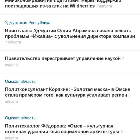
Минэкономразвития подготовит меры поддержки
пострадавших из-за атак на Wildberries
7 августа
Удмуртская Республика
Врио главы Удмуртии Ольга Абрамова начала решать
проблемы «Ижавиа» с увольнения директора компании
7 августа
Правительство перестраивает управление наукой
7
августа
Омская область
Политконсультант Корякин: «Золотая маска» в Омске
стала примером того, как культура усиливает регион
6
августа
Омская область
Политтехнолог Фёдорова: «Омск – культурная
столица» удачный кейс социальной архитектуры
6
августа