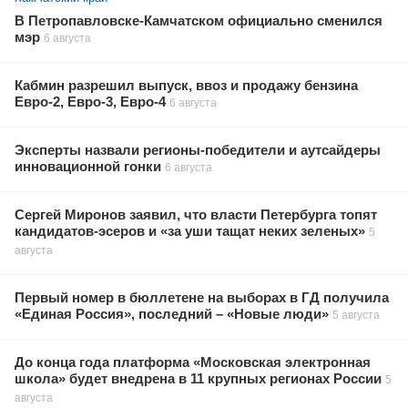
В Петропавловске-Камчатском официально сменился
мэр
6 августа
Кабмин разрешил выпуск, ввоз и продажу бензина
Евро-2, Евро-3, Евро-4
6 августа
Эксперты назвали регионы-победители и аутсайдеры
инновационной гонки
6 августа
Сергей Миронов заявил, что власти Петербурга топят
кандидатов-эсеров и «за уши тащат неких зеленых»
5
августа
Первый номер в бюллетене на выборах в ГД получила
«Единая Россия», последний – «Новые люди»
5 августа
До конца года платформа «Московская электронная
школа» будет внедрена в 11 крупных регионах России
5
августа