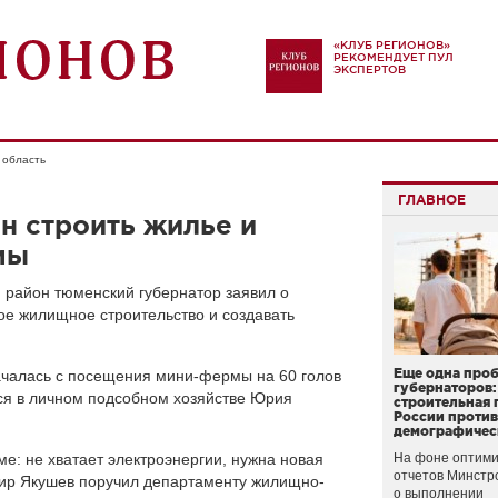
«КЛУБ РЕГИОНОВ»
РЕКОМЕНДУЕТ ПУЛ
ЭКСПЕРТОВ
 область
ГЛАВНОЕ
н строить жилье и
мы
 район тюменский губернатор заявил о
ое жилищное строительство и создавать
Еще одна про
чалась с посещения мини-фермы на 60 голов
губернаторов:
тся в личном подсобном хозяйстве Юрия
строительная 
России проти
демографичес
е: не хватает электроэнергии, нужна новая
На фоне оптими
отчетов Минстр
ир Якушев поручил департаменту жилищно-
о выполнении