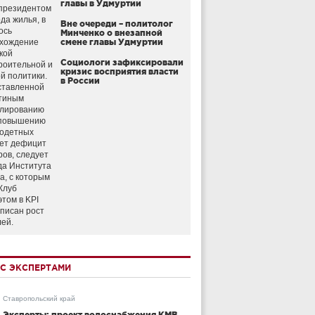
главы в Удмуртии
президентом
да жилья, в
Вне очереди – политолог
ось
Минченко о внезапной
схождение
смене главы Удмуртии
кой
Социологи зафиксировали
роительной и
кризис восприятия власти
й политики.
в России
ставленной
тиным
улированию
 повышению
годетных
ет дефицит
ров, следует
да Института
а, с которым
Клуб
этом в KPI
аписан рост
лей.
С ЭКСПЕРТАМИ
Ставропольский край
Эксперты: проект водоснабжения КМВ