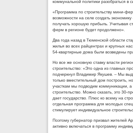
коммунальной политики разобраться в 
«Программа по строительству мини-ферм
возможности на селе создать экономику
получать хорошую прибыль. Учитывая ст
ферм в регионе будет продолжено».
Два года назад в Тюменской области ст
жилья во всех райцентрах и крупных насе
54-квартирные дома были возведены пра
Но все же основную ставку власти реги
строительство: «Это одна из главных п
подчеркнул Владимир Якушев. – Мы выд
только вместительный дом построить, но
участкам мы подводим коммуникации, а э
строительство. Можно сказать, это 30-п
дает государство. Плюс ко всему на стр
отдельная программа для молодых специ
стимулирует индивидуальное строительс
Поэтому губернатор призвал жителей А
активно включаться в программу индиви