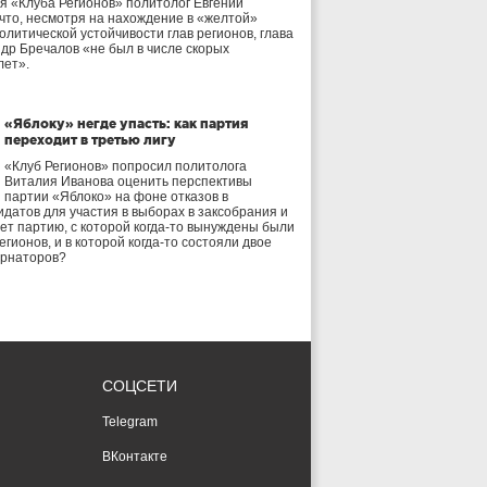
я «Клуба Регионов» политолог Евгений
 что, несмотря на нахождение в «желтой»
олитической устойчивости глав регионов, глава
др Бречалов «не был в числе скорых
лет».
«Яблоку» негде упасть: как партия
переходит в третью лигу
«Клуб Регионов» попросил политолога
Виталия Иванова оценить перспективы
партии «Яблоко» на фоне отказов в
идатов для участия в выборах в заксобрания и
дет партию, с которой когда-то вынуждены были
егионов, и в которой когда-то состояли двое
ернаторов?
СОЦСЕТИ
Telegram
ВКонтакте