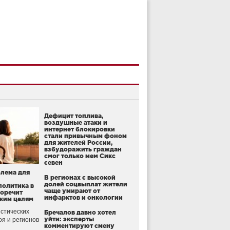
Дефицит топлива,
воздушные атаки и
интернет блокировки
стали привычным фоном
для жителей России,
взбудоражить граждан
смог только мем Сикс
севен
блема для
В регионах с высокой
долей соцвыплат жители
политика в
чаще умирают от
воречит
инфарктов и онкологии
ким целям
стических
Бречалов давно хотел
уйти: эксперты
оя и регионов
комментируют смену