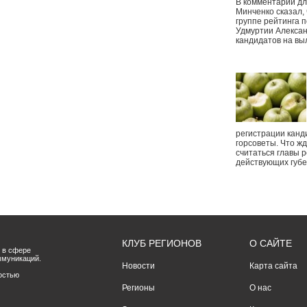
В комментарии дл
Минченко сказал,
группе рейтинга п
Удмуртии Алексан
кандидатов на вы
регистрации канд
горсоветы. Что ж
считаться главы р
действующих губ
КЛУБ РЕГИОНОВ
О САЙТЕ
 в сфере
ммуникаций.
Новости
Карта сайта
остью
Регионы
О нас