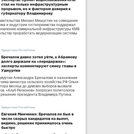
стал не только инфраструктурным
прорывом, но и фактором доверия к
губернатору Владимирову
авительства Михаил Мишустин на совещании
зма и индустрии гостеприимства поддержал
бновлению коммунальной инфраструктуры КМВ
ельству проработать модернизацию системы
Удмуртская Республика
Бречалов давно хотел уйти, а Абрамову
долго держали на «передержке»:
эксперты комментируют смену главы в
Удмуртии
дмуртии Александра Бречалова и назначение
тника министра сельского хозяйства РФ Ольги
тора месяца до думских выборов вызвали
тов. «Клуб Регионов» попросил политологов
е решение президента Владимира Путина.
Удмуртская Республика
Евгений Минченко: Бречалов не был в
числе скорых кандидатов на вылет,
видимо, решение принималось очень
быстро