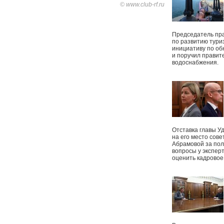
© www.club-rf.ru
Председатель пр
по развитию тури
инициативу по о
и поручил правит
водоснабжения.
Отставка главы У
на его место сове
Абрамовой за пол
вопросы у экспер
оценить кадрово