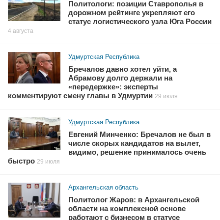
Политологи: позиции Ставрополья в
дорожном рейтинге укрепляют его
статус логистического узла Юга России
4 августа
Удмуртская Республика
Бречалов давно хотел уйти, а
Абрамову долго держали на
«передержке»: эксперты
комментируют смену главы в Удмуртии
29 июля
Удмуртская Республика
Евгений Минченко: Бречалов не был в
числе скорых кандидатов на вылет,
видимо, решение принималось очень
быстро
29 июля
Архангельская область
Политолог Жаров: в Архангельской
области на комплексной основе
работают с бизнесом в статусе