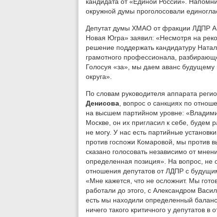
кандидата от «Единой России». Напомни
окружной думы проголосовали единогла
Депутат думы ХМАО от фракции ЛДПР А
Новая Югра» заявил: «Несмотря на рек
решение поддержать кандидатуру Натал
грамотного профессионала, разбирающег
Голосуя «за», мы даем аванс будущему
округа».
По словам руководителя аппарата реги
Денисова
, вопрос о санкциях по отнош
на высшем партийном уровне: «Владими
Москве, он их пригласил к себе, будем р
не могу. У нас есть партийные установ
против госпожи Комаровой, мы против в
сказано голосовать независимо от мнений
определенная позиция». На вопрос, не 
отношения депутатов от ЛДПР с будущим
«Мне кажется, что не осложнит. Мы готов
работали до этого, с Александром Васи
есть мы находили определенный баланс 
ничего такого критичного у депутатов в