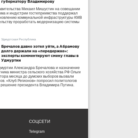
губернатору Владимирову
авительства Михаил Мишустин на совещании
зма и индустрии гостеприимства поддержал
бновлению коммунальной инфраструктуры КМВ
ельству проработать модернизацию системы
Удмуртская Республика
Бречалов давно хотел уйти, а Абрамову
долго держали на «передержке»:
эксперты комментируют смену главы в
Удмуртии
дмуртии Александра Бречалова и назначение
тника министра сельского хозяйства РФ Ольги
тора месяца до думских выборов вызвали
тов. «Клуб Регионов» попросил политологов
е решение президента Владимира Путина.
СОЦСЕТИ
Telegram