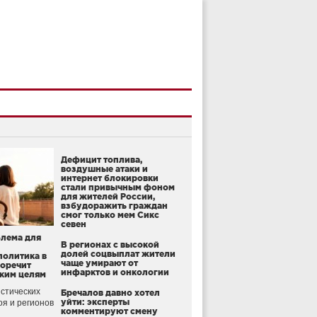
Дефицит топлива,
воздушные атаки и
интернет блокировки
стали привычным фоном
для жителей России,
взбудоражить граждан
смог только мем Сикс
севен
блема для
В регионах с высокой
долей соцвыплат жители
политика в
чаще умирают от
воречит
инфарктов и онкологии
ким целям
стических
Бречалов давно хотел
уйти: эксперты
оя и регионов
комментируют смену