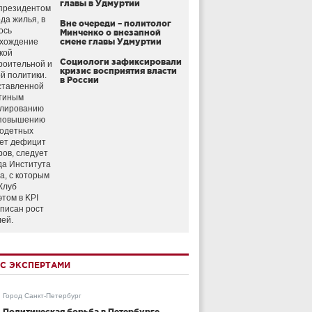
главы в Удмуртии
президентом
да жилья, в
Вне очереди – политолог
ось
Минченко о внезапной
схождение
смене главы Удмуртии
кой
Социологи зафиксировали
роительной и
кризис восприятия власти
й политики.
в России
ставленной
тиным
улированию
 повышению
годетных
ет дефицит
ров, следует
да Института
а, с которым
Клуб
этом в KPI
аписан рост
лей.
С ЭКСПЕРТАМИ
Город Санкт-Петербург
Политическая борьба в Петербурге