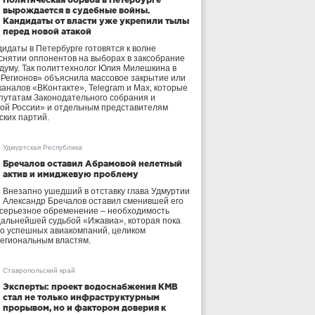
вырождается в судебные войны.
Кандидаты от власти уже укрепили тылы
перед новой атакой
идаты в Петербурге готовятся к волне
 снятии оппонентов на выборах в заксобрание
осдуму. Так политтехнолог Юлия Милешкина в
 Регионов» объяснила массовое закрытие или
аналов «ВКонтакте», Telegram и Max, которые
утатам Законодательного собрания и
ой России» и отдельным представителям
ских партий.
Удмуртская Республика
Бречалов оставил Абрамовой нелетный
актив и имиджевую проблему
Внезапно ушедший в отставку глава Удмуртии
Александр Бречалов оставил сменившей его
 серьезное обременение – необходимость
дальнейшей судьбой «Ижавиа», которая пока
ло успешных авиакомпаний, целиком
егиональным властям.
Ставропольский край
Эксперты: проект водоснабжения КМВ
стал не только инфраструктурным
прорывом, но и фактором доверия к