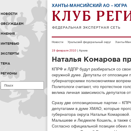
ХАНТЫ-МАНСИЙСКИЙ АО – ЮГРА
НОВОСТИ
ОБСУЖДАЕМ
МНЕНИЯ
Новости
Уральский федеральный округ
Ханты-Ман
ИНТЕРВЬЮ
19 февраля 2010
| Архив
ЭКСПЕРТЫ
Наталья Комарова п
ТЕМА
КПРФ и ЛДПР будут разбираться со сво
РЕГИОНЫ
окружной думе. Депутаты от оппозиции
губернаторскими полномочиями вопреки
Политологи считают, что протестное го
велика личная зависимость депутатов от
Сразу две оппозиционные партии – КПР
депутатами в думе ХМАО, которые прог
губернатора округа Натальи Комаровой. 
Малышеве и Людмиле Кошиль, а также о
Согласно официальной позиции обеих п