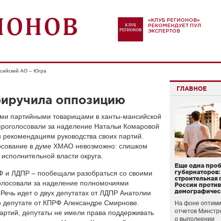
«КЛУБ РЕГИОНОВ»
РЕКОМЕНДУЕТ ПУЛ
ЭКСПЕРТОВ
сийский АО – Югра
ГЛАВНОЕ
риручила оппозицию
ими партийными товарищами в ханты-мансийской
 проголосовали за наделение Натальи Комаровой
 рекомендациям руководства своих партий.
лосование в думе ХМАО невозможно: слишком
 исполнительной власти округа.
Еще одна про
губернаторов:
Ф и ЛДПР – пообещали разобраться со своими
строительная 
олосовали за наделение полномочиями
России проти
демографичес
Речь идет о двух депутатах от ЛДПР Анатолии
 депутате от КПРФ Александре Смирнове.
На фоне оптими
отчетов Минстр
артий, депутаты не имели права поддерживать
о выполнении