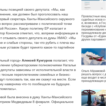
ьны позицией своего депутата: «Мы, как
мнение, как должен был проголосовать наш
Провластные канд
 первый секретарь Ханты-Мансийского окружного
судебных исков о
и, возможно, в Г
ы вопрос рассматриваем с политической точки
беседе с «Клубом
ой России». Какую политику ЕР излагает и
переименование к
ктор Кононов отметил, что, вопреки информации в
принадлежали деп
Госдумы от «Един
т отзывать своего депутата из думы ХМАО: «Мы
других парламент
ые и слабые стороны, так что рубить с плеча мы
йным уставом будет принято какое-то партийное
ольный город»
Алексей Кунгуров
полагает, что
елении губернаторскими полномочиями Натальи
епутаты зависимы от исполнительной власти в
Ольге Абрамовой
с тесным переплетением семейных и бизнес-
решать вопрос с 
еще входит в чис
ут голосовать так, как им скажут на месте. Если
принадлежащих р
ому наверняка что-то пообещали на будущее.
ложилась».
вой была внесена в думу Ханты-Мансийского
митрием Медведевым 8 февраля. Официальное