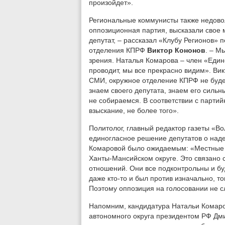
произойдет».
Региональные коммунисты также недовол
оппозиционная партия, высказали свое 
депутат, – рассказал «Клубу Регионов»
отделения КПРФ
Виктор Кононов
. – М
зрения. Наталья Комарова – член «Един
проводит, мы все прекрасно видим». Ви
СМИ, окружное отделение КПРФ не буде
знаем своего депутата, знаем его сильн
не собираемся. В соответствии с парти
взыскание, не более того».
Политолог, главный редактор газеты «В
единогласное решение депутатов о над
Комаровой было ожидаемым: «Местные д
Ханты-Мансийском округе. Это связано 
отношений. Они все подконтрольны и буд
даже кто-то и был против изначально, т
Поэтому оппозиция на голосовании не с
Напомним, кандидатура Натальи Комаро
автономного округа президентом РФ Д