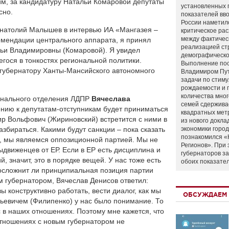
м, за кандидатуру Натальи Комаровой депутаты
установленных 
сно.
показателей вво
России наметил
натолий Малышев в интервью ИА «Мангазея –
критическое ра
между фактичес
омендации центрального аппарата, я принял
реализацией ст
ьи Владимировны (Комаровой). Я увидел
демографическо
ося в тонкостях региональной политики.
Выполнение по
 губернатору Ханты-Мансийского автономного
Владимиром Пу
задачи по стим
рождаемости и
количества мно
онального отделения ЛДПР
Вячеслава
семей сдержива
ению к депутатам-отступникам будет приниматься
квадратных мет
р Вольфович (Жириновский) встретится с ними в
из нового докла
азбираться. Какими будут санкции – пока сказать
экономики город
познакомился «
ки, мы являемся оппозиционной партией. Мы не
Регионов». При 
ыдвиженцев от ЕР. Если в ЕР есть дисциплина и
губернаторов з
, значит, это в порядке вещей. У нас тоже есть
обоих показате
осложнит ли принципиальная позиция партии
 губернатором, Вячеслав Денисов ответил:
ы конструктивно работать, вести диалог, как мы
ОБСУЖДАЕМ 
льевичем (Филипенко) у нас было понимание. То
в наших отношениях. Поэтому мне кажется, что
 отношениях с новым губернатором не