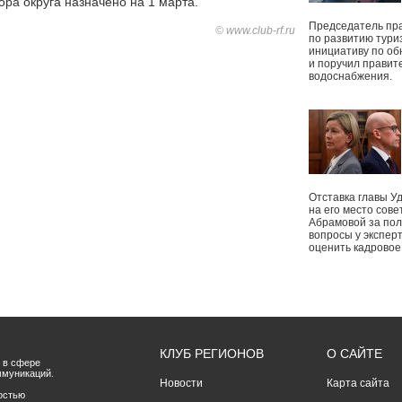
ора округа назначено на 1 марта.
Председатель пр
© www.club-rf.ru
по развитию тури
инициативу по о
и поручил правит
водоснабжения.
Отставка главы У
на его место сове
Абрамовой за пол
вопросы у экспер
оценить кадрово
КЛУБ РЕГИОНОВ
О САЙТЕ
 в сфере
ммуникаций.
Новости
Карта сайта
остью