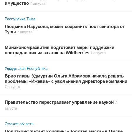
имущество
7 августа
Республика Тыва
Людмила Нарусова, может сохранить пост сенатора от
Тувы
7 августа
Минэкономразвития подготовит меры поддержки
пострадавших из-за атак на Wildberries
7 августа
Удмуртская Республика
Врио главы Удмуртии Ольга Абрамова начала решать
проблемы «Ижавиа» с увольнения директора компании
7 августа
Правительство перестраивает управление наукой
7
августа
Омская область
Политконсультант Корякин: «Золотая маска» в Омске