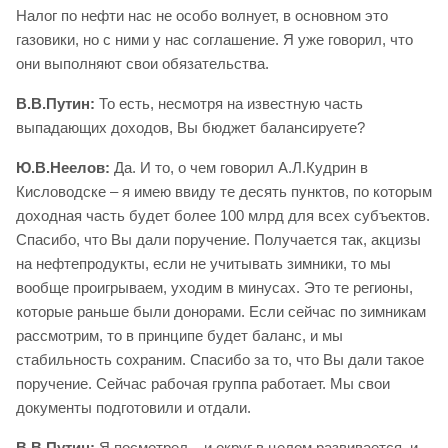
Налог по нефти нас не особо волнует, в основном это
газовики, но с ними у нас соглашение. Я уже говорил, что
они выполняют свои обязательства.
В.В.Путин:
То есть, несмотря на известную часть
выпадающих доходов, Вы бюджет балансируете?
Ю.В.Неелов:
Да. И то, о чем говорил А.Л.Кудрин в
Кисловодске – я имею ввиду те десять пунктов, по которым
доходная часть будет более 100 млрд для всех субъектов.
Спасибо, что Вы дали поручение. Получается так, акцизы
на нефтепродукты, если не учитывать зимники, то мы
вообще проигрываем, уходим в минусах. Это те регионы,
которые раньше были донорами. Если сейчас по зимникам
рассмотрим, то в принципе будет баланс, и мы
стабильность сохраним. Спасибо за то, что Вы дали такое
поручение. Сейчас рабочая группа работает. Мы свои
документы подготовили и отдали.
В.В.Путин:
Я посмотрел – и округ в целом развивается, и