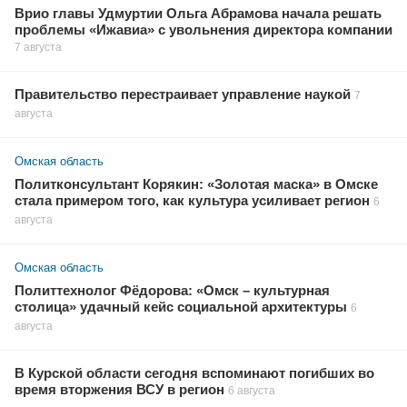
Врио главы Удмуртии Ольга Абрамова начала решать
проблемы «Ижавиа» с увольнения директора компании
7 августа
Правительство перестраивает управление наукой
7
августа
Омская область
Политконсультант Корякин: «Золотая маска» в Омске
стала примером того, как культура усиливает регион
6
августа
Омская область
Политтехнолог Фёдорова: «Омск – культурная
столица» удачный кейс социальной архитектуры
6
августа
В Курской области сегодня вспоминают погибших во
время вторжения ВСУ в регион
6 августа