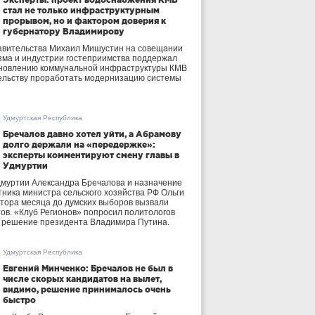
стал не только инфраструктурным
прорывом, но и фактором доверия к
губернатору Владимирову
авительства Михаил Мишустин на совещании
зма и индустрии гостеприимства поддержал
бновлению коммунальной инфраструктуры КМВ
ельству проработать модернизацию системы
Удмуртская Республика
Бречалов давно хотел уйти, а Абрамову
долго держали на «передержке»:
эксперты комментируют смену главы в
Удмуртии
дмуртии Александра Бречалова и назначение
тника министра сельского хозяйства РФ Ольги
тора месяца до думских выборов вызвали
тов. «Клуб Регионов» попросил политологов
е решение президента Владимира Путина.
Удмуртская Республика
Евгений Минченко: Бречалов не был в
числе скорых кандидатов на вылет,
видимо, решение принималось очень
быстро