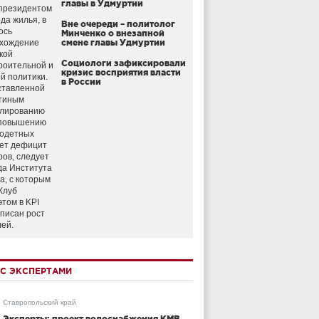
главы в Удмуртии
президентом
да жилья, в
Вне очереди – политолог
ось
Минченко о внезапной
схождение
смене главы Удмуртии
кой
Социологи зафиксировали
роительной и
кризис восприятия власти
й политики.
в России
ставленной
тиным
улированию
 повышению
годетных
ет дефицит
ров, следует
да Института
а, с которым
Клуб
этом в KPI
аписан рост
лей.
С ЭКСПЕРТАМИ
Ставропольский край
Эксперты: проект водоснабжения КМВ