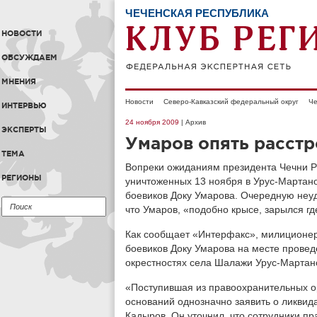
ЧЕЧЕНСКАЯ РЕСПУБЛИКА
НОВОСТИ
ОБСУЖДАЕМ
МНЕНИЯ
Новости
Северо-Кавказский федеральный округ
Че
ИНТЕРВЬЮ
24 ноября 2009
| Архив
ЭКСПЕРТЫ
Умаров опять расст
ТЕМА
Вопреки ожиданиям президента Чечни Р
РЕГИОНЫ
уничтоженных 13 ноября в Урус-Мартано
боевиков Доку Умарова. Очередную неуд
что Умаров, «подобно крысе, зарылся где
Как сообщает «Интерфакс», милиционер
боевиков Доку Умарова на месте провед
окрестностях села Шалажи Урус-Мартан
«Поступившая из правоохранительных о
оснований однозначно заявить о ликвид
Кадыров. Он уточнил, что сотрудники п