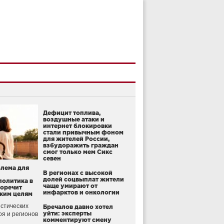
Дефицит топлива,
воздушные атаки и
интернет блокировки
стали привычным фоном
для жителей России,
взбудоражить граждан
смог только мем Сикс
севен
блема для
В регионах с высокой
долей соцвыплат жители
политика в
чаще умирают от
воречит
инфарктов и онкологии
ким целям
стических
Бречалов давно хотел
уйти: эксперты
оя и регионов
комментируют смену