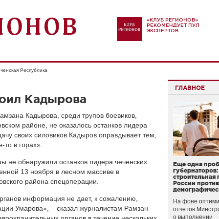
«КЛУБ РЕГИОНОВ»
РЕКОМЕНДУЕТ ПУЛ
ЭКСПЕРТОВ
ченская Республика
ГЛАВНОЕ
роил Кадырова
амзана Кадырова, среди трупов боевиков,
вском районе, не оказалось останков лидера
ачу своих силовиков Кадыров оправдывает тем,
-то в горах».
ы не обнаружили останков лидера чеченских
Еще одна про
губернаторов:
енной 13 ноября в лесном массиве в
строительная 
овского района спецоперации.
России проти
демографичес
рганов информация не дает, к сожалению,
На фоне оптими
ации Умарова», – сказал журналистам Рамзан
отчетов Минстр
о выполнении
равоохранительных органов в течение нескольких