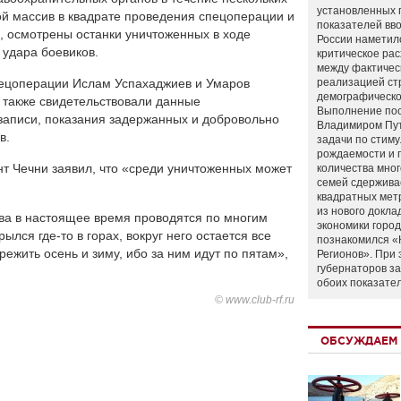
установленных 
й массив в квадрате проведения спецоперации и
показателей вво
, осмотрены останки уничтоженных в ходе
России наметил
 удара боевиков.
критическое ра
между фактичес
спецоперации Ислам Успахаджиев и Умаров
реализацией ст
демографическо
 также свидетельствовали данные
Выполнение по
записи, показания задержанных и добровольно
Владимиром Пу
в.
задачи по стим
рождаемости и
т Чечни заявил, что «среди уничтоженных может
количества мно
семей сдержива
квадратных мет
из нового докла
ва в настоящее время проводятся по многим
экономики город
лся где-то в горах, вокруг него остается все
познакомился «
ежить осень и зиму, ибо за ним идут по пятам»,
Регионов». При 
губернаторов з
обоих показате
© www.club-rf.ru
ОБСУЖДАЕМ 