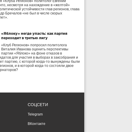
я «Клуба Регионов» политолог Евгений
 что, несмотря на нахождение в «желтой»
олитической устойчивости глав регионов, глава
др Бречалов «не был в числе скорых
лет».
«Яблоку» негде упасть: как партия
переходит в третью лигу
«Клуб Регионов» попросил политолога
Виталия Иванова оценить перспективы
партии «Яблоко» на фоне отказов в
идатов для участия в выборах в заксобрания и
дет партию, с которой когда-то вынуждены были
егионов, и в которой когда-то состояли двое
ернаторов?
СОЦСЕТИ
Telegram
ВКонтакте