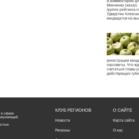
В комментарии дл
Минченко сказал,
группе рейтинга п
Удмуртии Алексан
кандидатов на вы
регистрации канд
горсоветы. Что ж
считаться главы р
действующих губ
КЛУБ РЕГИОНОВ
О САЙТЕ
 в сфере
ммуникаций.
Новости
Карта сайта
остью
Регионы
О нас