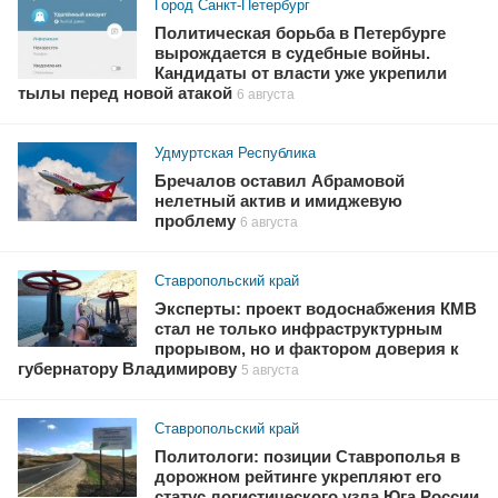
Город Санкт-Петербург
Политическая борьба в Петербурге
вырождается в судебные войны.
Кандидаты от власти уже укрепили
тылы перед новой атакой
6 августа
Удмуртская Республика
Бречалов оставил Абрамовой
нелетный актив и имиджевую
проблему
6 августа
Ставропольский край
Эксперты: проект водоснабжения КМВ
стал не только инфраструктурным
прорывом, но и фактором доверия к
губернатору Владимирову
5 августа
Ставропольский край
Политологи: позиции Ставрополья в
дорожном рейтинге укрепляют его
статус логистического узла Юга России