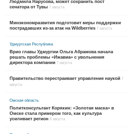
Людмила Нарусова, может сохранить пост
сенатора от Тувы
7 августа
Минэкономразвития подготовит меры поддержки
пострадавших из-за атак на Wildberries
7 августа
Удмуртская Республика
Врио главы Удмуртии Ольга Абрамова начала
решать проблемы «Ижавиа» с увольнения
директора компании
7 августа
Правительство перестраивает управление наукой
7
августа
Омская область
Политконсультант Корякин: «Золотая маска» в
Омске стала примером того, как культура
усиливает регион
6 августа