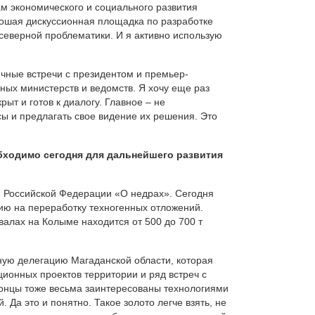
м экономического и социального развития
рошая дискуссионная площадка по разработке
северной проблематики. И я активно использую
чные встречи с президентом и премьер-
ых министерств и ведомств. Я хочу еще раз
ыт и готов к диалогу. Главное – не
сы и предлагать свое видение их решения. Это
обходимо сегодня для дальнейшего развития
н Российской Федерации «О недрах». Сегодня
ию на переработку техногенных отложений.
твалах на Колыме находится от 500 до 700 т
ную делегацию Магаданской области, которая
ионных проектов территории и ряд встреч с
онцы тоже весьма заинтересованы технологиями
 Да это и понятно. Такое золото легче взять, не