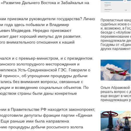
«Развитие Дальнего Востока и Забайкалья на
 нам приезжали руководители государства? Лично
Провластные канд
три года здесь побывали и Владимир
судебных исков о
и, возможно, в Г
ьевич Медведев. Нередко приезжают
беседе с «Клубом
изит дает хороший импульс для развития.
переименование к
принадлежали деп
кого внимательного отношения к нашей
Госдумы от «Един
других парламент
чался и с премьер-министром, и с президентом.
инского золоторудного месторождения и
омплекса Усть-Среднеканской ГЭС. Говорили о
ый принос», об упрощении процедуры добычи
тались без внимания вопросы, связанные с
укции и возведению социальных объектов. По
Ольге Абрамовой
решать вопрос с 
водством страны были даны конкретные
еще входит в чис
принадлежащих р
ении в Правительстве РФ находится законопроект,
 подготовили депутаты фракции партии «Единая
. Еще раньше ими была направлена
нию процедуры добычи россыпного золота