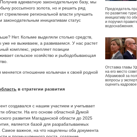
олучив адекватную законодательную базу, мы
обычу россыпного золота, но и решить ряд
Председатель пр
по развитию тури
ет стремление региональной власти улучшить
инициативу по о
им законодательным инициативам статус
и поручил правит
водоснабжения.
ньше? Нет. Колыме выделяли столько средств,
 уже не выживаем, а развиваемся. У нас растет
ный комплекс, укрепляет позиции
ивает сельское хозяйство и рыбодобывающая
тво.
Отставка главы У
на его место сове
и меняется отношение колымчан к своей родной
Абрамовой за пол
вопросы у экспер
оценить кадрово
область
в стратегии развития
мент создавался с нашим участием и учитывает
ти области. На его основе областной Думой
ского развития Магаданской области до 2025
ития, является базой для разрабатываемых
в. Самое важное, на что нацелены оба документа
ости и промышленного роста, создание