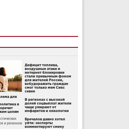
Дефицит топлива,
воздушные атаки и
интернет блокировки
стали привычным фоном
для жителей России,
взбудоражить граждан
смог только мем Сикс
севен
блема для
В регионах с высокой
долей соцвыплат жители
политика в
чаще умирают от
воречит
инфарктов и онкологии
ким целям
стических
Бречалов давно хотел
уйти: эксперты
оя и регионов
комментируют смену