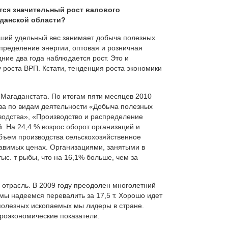
тся значительный рост валового
аданской области?
льший удельный вес занимает добыча полезных
спределение энергии, оптовая и розничная
дние два года наблюдается рост. Это и
роста ВРП. Кстати, тенденция роста экономики
Магаданстата. По итогам пяти месяцев 2010
ва по видам деятельности «Добыча полезных
одства», «Производство и распределение
. На 24,4 % возрос оборот организаций и
объем производства сельскохозяйственное
тавимых ценах. Организациями, занятыми в
ыс. т рыбы, что на 16,1% больше, чем за
отрасль. В 2009 году преодолен многолетний
 мы надеемся перевалить за 17,5 т. Хорошо идет
полезных ископаемых мы лидеры в стране.
кроэкономические показатели.