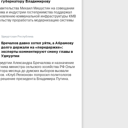
губернатору Владимирову
авительства Михаил Мишустин на совещании
зма и индустрии гостеприимства поддержал
бновлению коммунальной инфраструктуры КМВ
ельству проработать модернизацию системы
Удмуртская Республика
Бречалов давно хотел уйти, а Абрамову
долго держали на «передержке»:
эксперты комментируют смену главы в
Удмуртии
дмуртии Александра Бречалова и назначение
тника министра сельского хозяйства РФ Ольги
тора месяца до думских выборов вызвали
тов. «Клуб Регионов» попросил политологов
е решение президента Владимира Путина.