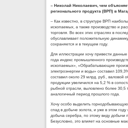
– Николай Николаевич, чем объясняе
регионального продукта (ВРП) в Маг
– Как известно, в структуре ВРП наибо
ископаемых, а также производство и ра
торговля. Во всех этих отраслях в после
обуславливает положительную динамику 
сохраняется и в текущем году.
Для иллюстрации хочу привести данные 
года индекс промышленного производст
ископаемых», «Обрабатывающие произв
электроэнергии и воды» составил 109,3%
составил около 29 млрд. руб., валовой 
продукции увеличился на 5,2 % в сопос
рыбной отрасли, выловлено более 30,5 т
аналогичный период прошлого года.
Хочу особо выделить горнодобывающую 
спад в добыче золота, и уже в этом году
добыча серебра, по этому виду добычи 
Безусловно, это влияет на основные ма