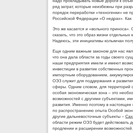
надо прокладывать новые дороги к объе
ряд затрат, которые неизбежны при разр
порядок переработки «техногенки» не 
Российской Федерации «О недрах». Как 
Это же касается и «вольного приноса».
сказать, что это образ жизни отдельных
Надеюсь, эти инициативы колымчан пол
Еще одним важным законом для нас явля
что она дала области за годы своего су
наши предприятия имели и имеют возмо
инвестиции в развитие собственных про
импортным оборудованием, аккумулиро
ОЭЗ служит для поддержания и развити
сферы. Одним словом, для территорий с
особая экономическая зона – это необ
возможностей с другими субъектами, и
развития. Именно поэтому в настоящее 
по распространению опыта Особой экон
другие дальневосточные субъекты –
Сах
области режим ОЭЗ будет действовать до
продлении и расширении возможностей.