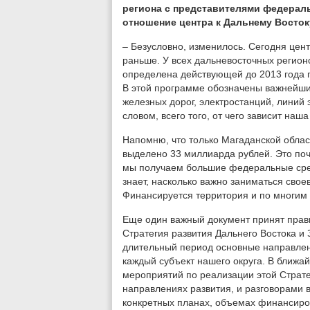
региона с представителями федераль
отношение центра к Дальнему Восто
– Безусловно, изменилось. Сегодня цен
раньше. У всех дальневосточных регион
определена действующей до 2013 года 
В этой программе обозначены важнейши
железных дорог, электростанций, линий
словом, всего того, от чего зависит наш
Напомню, что только Магаданской облас
выделено 33 миллиарда рублей. Это поч
мы получаем большие федеральные сред
знает, насколько важно заниматься сво
Финансируется территория и по многи
Еще один важный документ принят прав
Стратегия развития Дальнего Востока и 
длительный период основные направлени
каждый субъект нашего округа. В ближа
мероприятий по реализации этой Страте
направлениях развития, и разговорами в
конкретных планах, объемах финансиров