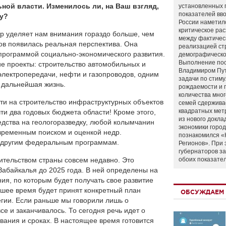
ной власти. Изменилось ли, на Ваш взгляд,
установленных 
показателей вво
ку?
России наметил
критическое ра
тр уделяет нам внимания гораздо больше, чем
между фактичес
ов появилась реальная перспектива. Она
реализацией ст
программой социально-экономического развития.
демографическо
Выполнение по
е проекты: строительство автомобильных и
Владимиром Пу
 электропередачи, нефти и газопроводов, одним
задачи по стим
а дальнейшая жизнь.
рождаемости и
количества мно
ти на строительство инфраструктурных объектов
семей сдержива
квадратных мет
ти два годовых бюджета области! Кроме этого,
из нового докла
ства на геологоразведку, любой колымчанин
экономики город
евременным поиском и оценкой недр.
познакомился «
м другим федеральным программам.
Регионов». При 
губернаторов з
ительством страны совсем недавно. Это
обоих показате
Забайкалья до 2025 года. В ней определены на
я, по которым будет получать свое развитие
йшее время будет принят конкретный план
ОБСУЖДАЕМ 
гии. Если раньше мы говорили лишь о
се и заканчивалось. То сегодня речь идет о
ания и сроках. В настоящее время готовится