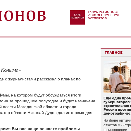
«КЛУБ РЕГИОНОВ»
РЕКОМЕНДУЕТ ПУЛ
ЭКСПЕРТОВ
ГЛАВНОЕ
 Колыме»
де с журналистами рассказал о планах по
умы, на котором будут обсуждаться итоги
Еще одна про
иона за прошедшее полугодие и будет назначена
губернаторов:
строительная 
й власти Магаданской области и города
России проти
натор области Николай Дудов дал интервью для
демографичес
На фоне оптими
отчетов Минстр
 время Вы все чаще решаете проблемы
о выполнении