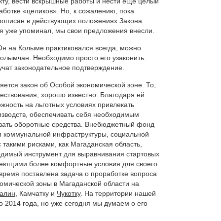
кту, вести вскрышные работы и нести еще целый
аботке «целиков». Но, к сожалению, пока
прописан в действующих положениях Закона
я уже упоминал, мы свои предложения внесли.
 Он на Колыме практиковался всегда, можно
 колымчан. Необходимо просто его узаконить.
учат законодательное подтверждение.
ется закон об Особой экономической зоне. То,
ществования, хорошо известно. Благодаря ей
жность на льготных условиях привлекать
изводств, обеспечивать себя необходимым
вать оборотные средства. Внебюджетный фонд
я коммунальной инфраструктуры, социальной
 такими рисками, как Магаданская область,
ходимый инструмент для выравнивания стартовых
меющими более комфортные условия для своего
время поставлена задача о проработке вопроса
омической зоны в Магаданской области на
алин
, Камчатку и
Чукотку
. На территории нашей
 2014 года, но уже сегодня мы думаем о его