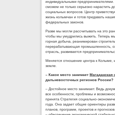
индивидуальными предпринимателями. П
сможем не только серьезно нарастить д
социальных вопросов. Центр приветству
жизнь колымчан и готов придавать наш
федеральных законов.
Разве мы могли рассчитывать на это ра
чтобы мы умудрились выжить. Теперь мы
горная добыча, реанимирован строитель
перерабатывающая промышленность, ож
отрасль, развивается предпринимательс
Меняется отношение центра к Колыме, 
земле.
– Какое место занимает
Магаданская 
дальневосточных регионов России?
– Достойное место занимает. Ведь доку
все особенности, проблемы и возможнос
принята Стратегия социально-экономиче
года. Она задает общие ориентиры разв
планов, программ, проектов и прогнозо
– обеспечение экономической стабильн