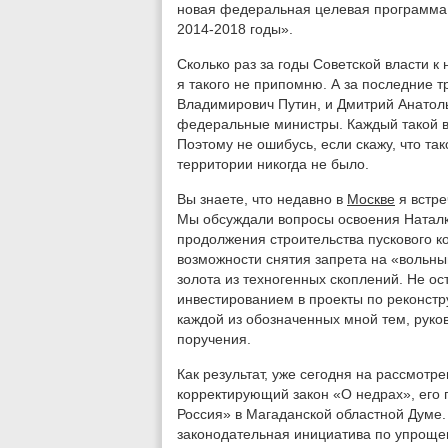
новая федеральная целевая программа 
2014-2018 годы».
Сколько раз за годы Советской власти к
я такого не припомню. А за последние 
Владимирович Путин, и Дмитрий Анатол
федеральные министры. Каждый такой в
Поэтому не ошибусь, если скажу, что та
территории никогда не было.
Вы знаете, что недавно в
Москве
я встре
Мы обсуждали вопросы освоения Наталк
продолжения строительства пускового к
возможности снятия запрета на «вольн
золота из техногенных скоплений. Не ос
инвестированием в проекты по реконстр
каждой из обозначенных мной тем, руко
поручения.
Как результат, уже сегодня на рассмотр
корректирующий закон «О недрах», его
Россия» в Магаданской областной Думе
законодательная инициатива по упроще