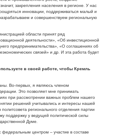
значит, закрепления населения в регионе. У нас
поощряться инновации, поддерживаться малый и
 разрабатываем и совершенствуем региональную
нистрацией области принят ряд
овационной деятельности», «Об инвестиционной
днего предпринимательства», «О соглашениях об
кономических связей» и др. И эта работа будет
спользуете в своей работе, чтобы Кремль
даны. Во-первых, я являюсь членом
дерации. Это позволяет мне принимать
аниях при рассмотрении важных проблем нашего
принятии решений учитывались и интересы нашей
ен политсовета регионального отделения партии
ожу поддержку у ведущей политической силы
сударственной Думе.
с федеральным центром – участие в составе