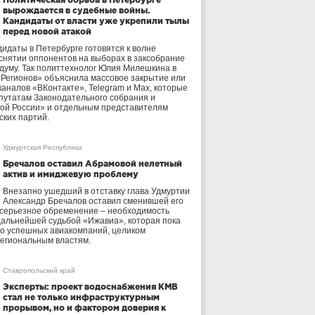
вырождается в судебные войны.
Кандидаты от власти уже укрепили тылы
перед новой атакой
идаты в Петербурге готовятся к волне
 снятии оппонентов на выборах в заксобрание
осдуму. Так политтехнолог Юлия Милешкина в
 Регионов» объяснила массовое закрытие или
аналов «ВКонтакте», Telegram и Max, которые
утатам Законодательного собрания и
ой России» и отдельным представителям
ских партий.
Удмуртская Республика
Бречалов оставил Абрамовой нелетный
актив и имиджевую проблему
Внезапно ушедший в отставку глава Удмуртии
Александр Бречалов оставил сменившей его
 серьезное обременение – необходимость
дальнейшей судьбой «Ижавиа», которая пока
ло успешных авиакомпаний, целиком
егиональным властям.
Ставропольский край
Эксперты: проект водоснабжения КМВ
стал не только инфраструктурным
прорывом, но и фактором доверия к