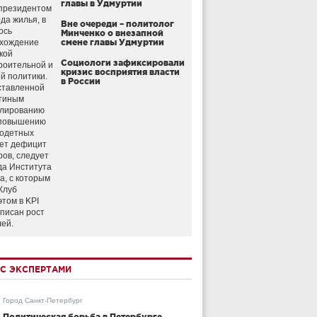
главы в Удмуртии
президентом
да жилья, в
Вне очереди – политолог
ось
Минченко о внезапной
схождение
смене главы Удмуртии
кой
Социологи зафиксировали
роительной и
кризис восприятия власти
й политики.
в России
ставленной
тиным
улированию
 повышению
годетных
ет дефицит
ров, следует
да Института
а, с которым
Клуб
этом в KPI
аписан рост
лей.
С ЭКСПЕРТАМИ
Город Санкт-Петербург
Политическая борьба в Петербурге