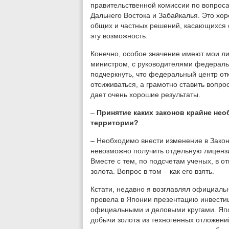
правительственной комиссии по вопроса
Дальнего Востока и Забайкалья. Это хо
общих и частных решений, касающихся 
эту возможность.
Конечно, особое значение имеют мои ли
министром, с руководителями федеральн
подчеркнуть, что федеральный центр откр
отсиживаться, а грамотно ставить вопро
дает очень хорошие результаты.
–
Принятие каких законов крайне не
территории?
– Необходимо внести изменение в Зако
невозможно получить отдельную лиценз
Вместе с тем, по подсчетам ученых, в о
золота. Вопрос в том – как его взять.
Кстати, недавно я возглавлял официаль
провела в Японии презентацию инвестиц
официальными и деловыми кругами. Яп
добычи золота из техногенных отложений.