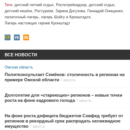
Теги:
детский летний отдых
,
Роспотребнадзор
,
детский отдых
,
детский кешбэк
,
Ростуризм
,
Зарина Догузова
,
Геннадий Онищенко
,
палаточный лагерь
,
лагерь Шойгу в Кронштадте
,
Лагерь настоящих героев Кронштадт
ВСЕ НОВОСТИ
Омская область
Политконсультант Семёнов: столичность в регионах на
примере Омской области
7 августа
Долголетие для «стареющих» регионов – новые точки
роста на фоне кадрового голода
7 августа
На фоне роста дефицита бюджетов Совфед требует от
регионов в рекордный срок распродать неликвидное
имущество
7 августа