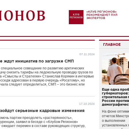
«КЛУБ РЕГИОНОВ»
РЕКОМЕНДУЕТ ПУЛ
ЭКСПЕРТОВ
ГЛАВНОЕ
07.11.2024
не ждут инициатив по загрузке СМП
 специальное совещание по развитию арктических
дачу снизить тарифы на ледокольную проводку грузов по
ла «Смыслы и Стратегии» Станислав Корякин в интервью
сседж адресован в первую очередь «Росатому», но
ачала следует определиться, СМП – это бизнес или
Еще одна про
губернаторов:
строительная 
России проти
17.10.2024
демографичес
изойдут серьезные кадровые изменения
На фоне оптими
отчетов Минстр
омочь партии преодолеть «растерянность»,
о выполнении
уренции, заявил в беседе с «Клубом Регионов»
установленных 
т ожидает перемен в составе руководящих структур,