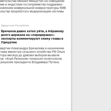
авительства Михаил Мишустин на совещании
зма и индустрии гостеприимства поддержал
бновлению коммунальной инфраструктуры КМВ
ельству проработать модернизацию системы
Удмуртская Республика
Бречалов давно хотел уйти, а Абрамову
долго держали на «передержке»:
эксперты комментируют смену главы в
Удмуртии
дмуртии Александра Бречалова и назначение
тника министра сельского хозяйства РФ Ольги
тора месяца до думских выборов вызвали
тов. «Клуб Регионов» попросил политологов
е решение президента Владимира Путина.