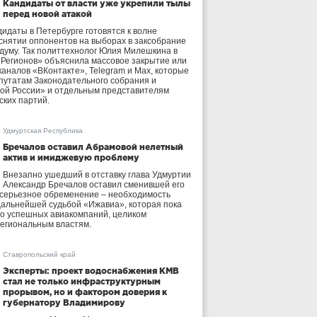
Кандидаты от власти уже укрепили тылы
перед новой атакой
идаты в Петербурге готовятся к волне
 снятии оппонентов на выборах в заксобрание
осдуму. Так политтехнолог Юлия Милешкина в
 Регионов» объяснила массовое закрытие или
аналов «ВКонтакте», Telegram и Max, которые
утатам Законодательного собрания и
ой России» и отдельным представителям
ских партий.
Удмуртская Республика
Бречалов оставил Абрамовой нелетный
актив и имиджевую проблему
Внезапно ушедший в отставку глава Удмуртии
Александр Бречалов оставил сменившей его
 серьезное обременение – необходимость
дальнейшей судьбой «Ижавиа», которая пока
ло успешных авиакомпаний, целиком
егиональным властям.
Ставропольский край
Эксперты: проект водоснабжения КМВ
стал не только инфраструктурным
прорывом, но и фактором доверия к
губернатору Владимирову