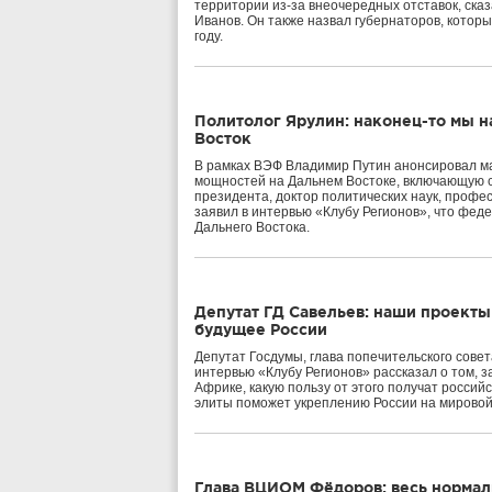
территории из-за внеочередных отставок, ска
Иванов. Он также назвал губернаторов, которы
году.
Политолог Ярулин: наконец-то мы 
Восток
В рамках ВЭФ Владимир Путин анонсировал м
мощностей на Дальнем Востоке, включающую 
президента, доктор политических наук, профе
заявил в интервью «Клубу Регионов», что фе
Дальнего Востока.
Депутат ГД Савельев: наши проекты 
будущее России
Депутат Госдумы, глава попечительского сов
интервью «Клубу Регионов» рассказал о том, 
Африке, какую пользу от этого получат российс
элиты поможет укреплению России на мировой
Глава ВЦИОМ Фёдоров: весь нормаль