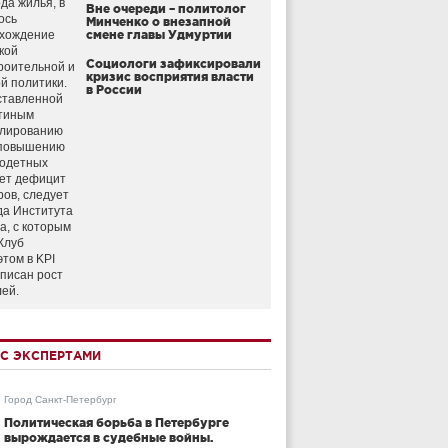
да жилья, в
Вне очереди – политолог
ось
Минченко о внезапной
схождение
смене главы Удмуртии
кой
Социологи зафиксировали
роительной и
кризис восприятия власти
й политики.
в России
ставленной
тиным
улированию
 повышению
годетных
ет дефицит
ров, следует
да Института
а, с которым
Клуб
этом в KPI
аписан рост
лей.
С ЭКСПЕРТАМИ
Город Санкт-Петербург
Политическая борьба в Петербурге
вырождается в судебные войны.