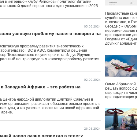
зал в интервью «Клубу Регионов» политолог Виталий
х с высокой долей вероятности ждет увольнение в 2025
Провластные канд
судебных исков о
и, возможно, в Г
беседе с «Клубом
05.09.2024
переименование к
нашли узловую проблему нашего поворота на
принадлежали деп
Госдумы от «Един
других парламент
асштабную программу развития энергетических
строительство ГЭС и АЭС. Комментируя решения
ссор Тихоокеанского госуниверситета Илдус Ярулин
деральный центр определил ключевую проблему развития
02.09.2024
Ольге Абрамовой
в Западной Африке – это работа на
решать вопрос с 
еще входит в чис
принадлежащих р
ета Центра народной дипломатии Дмитрий Савельев в
зачем организация развивает образовательные проекты в
кие вузы, и как участие в воспитании новой африканской
 арене.
26.08.2024
ный народ давно переехал в телегу