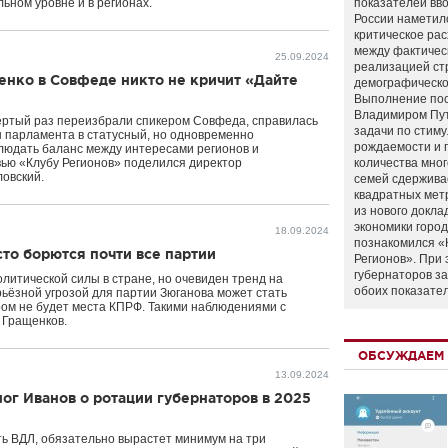
ном уровне и в регионах.
показателей вво
России наметил
критическое ра
между фактичес
25.09.2024
реализацией ст
енко в Совфеде никто не кричит «Дайте
демографическо
Выполнение по
Владимиром Пу
вертый раз переизбрали спикером Совфеда, справилась
задачи по стим
 парламента в статусный, но одновременно
рождаемости и
блюдать баланс между интересами регионов и
вью «Клубу Регионов» поделился директор
количества мно
ловский.
семей сдержива
квадратных мет
из нового докла
экономики город
18.09.2024
познакомился «
сто борются почти все партии
Регионов». При 
губернаторов з
литической силы в стране, но очевиден тренд на
обоих показате
рьёзной угрозой для партии Зюганова может стать
ром не будет места КПРФ. Такими наблюдениями с
 Гращенков.
ОБСУЖДАЕМ 
13.09.2024
лог Иванов о ротации губернаторов в 2025
ать ВДЛ, обязательно вырастет минимум на три