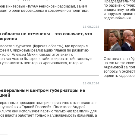
Председатель пр
по развитию тури
 в интервью «Клубу Регионов» рассказал, зачем
инициативу по о
умает о роли мессенджера в современной политике.
и поручил правит
водоснабжения.
16.08.2024
области не отменены – это означает, что
уверенно
осетил Курчатов (Курская область), где проверил
ексеем Смирновым реализацию планов по развитию
итолог Алексей Мухин связал этот визит с
а как можно быстрее стабилизировать обстановку в
Отставка главы У
я успокаивать некоторых «регионалов», которые
на его место сове
Абрамовой за пол
вопросы у экспер
оценить кадрово
13.08.2024
федеральным центром губернаторы не
ацией
ддержанные президентом врио, привычно отказываются в
винувшей их «Единой Россией». Политолог Андрей
ил, что они используют партию только как трамплин для
тов власти работает только на узнаваемость фамилий, а