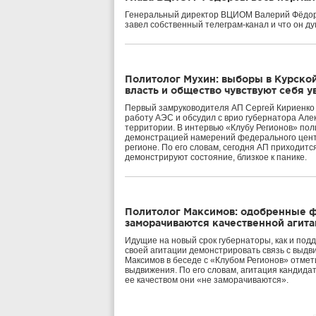
Генеральный директор ВЦИОМ Валерий Фёдоров
завел собственный телеграм-канал и что он д
Политолог Мухин: выборы в Курской 
власть и общество чувствуют себя 
Первый замруководителя АП Сергей Кириенко п
работу АЭС и обсудил с врио губернатора Ал
территории. В интервью «Клубу Регионов» пол
демонстрацией намерений федерального центр
регионе. По его словам, сегодня АП приходитс
демонстрируют состояние, близкое к панике.
Политолог Максимов: одобренные 
заморачиваются качественной агит
Идущие на новый срок губернаторы, как и по
своей агитации демонстрировать связь с выд
Максимов в беседе с «Клубом Регионов» отмет
выдвижения. По его словам, агитация кандида
ее качеством они «не заморачиваются».