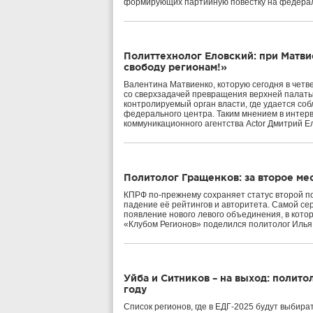
формирующих партийную повестку на федераль
Политтехнолог Еловский: при Матви
свободу регионам!»
Валентина Матвиенко, которую сегодня в чет
со сверхзадачей превращения верхней палаты
контролируемый орган власти, где удается со
федерального центра. Таким мнением в интер
коммуникационного агентства Actor Дмитрий Е
Политолог Гращенков: за второе ме
КПРФ по-прежнему сохраняет статус второй по
падение её рейтингов и авторитета. Самой се
появление нового левого объединения, в кото
«Клубом Регионов» поделился политолог Илья
Уйба и Ситников – на выход: полито
году
Список регионов, где в ЕДГ-2025 будут выбир