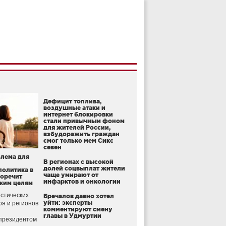
Дефицит топлива,
воздушные атаки и
интернет блокировки
стали привычным фоном
для жителей России,
взбудоражить граждан
смог только мем Сикс
севен
блема для
В регионах с высокой
долей соцвыплат жители
политика в
чаще умирают от
воречит
инфарктов и онкологии
ким целям
стических
Бречалов давно хотел
уйти: эксперты
оя и регионов
комментируют смену
главы в Удмуртии
президентом