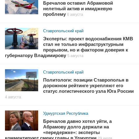
Бречалов оставил Абрамовой
нелетный актив и имиджевую
проблему
6 августа
Ставропольский край
Эксперты: проект водоснабжения КМВ
стал не только инфраструктурным
прорывом, но и фактором доверия к
губернатору Владимирову
5 августа
Ставропольский край
Политологи: позиции Ставрополья в
дорожном рейтинге укрепляют его
статус логистического узла Юга России
4 августа
Удмуртская Республика
Бречалов давно хотел уйти, а
Абрамову долго держали на
«передержке»: эксперты
комментируют смену главы в Удмуртии
29 июля