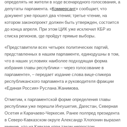
определять не жители в ходе всенародного голосования, а
депутаты парламента. «
Коммерсант
» сообщает, что
документ уже прошел два чтения; третье чтение, на
котором законопроект должен быть утвержден, состоится
до конца апреля. При этом ЦИК уже исключил КБР из
списка регионов, где пройдут прямые выборы.
«Представители всех четырех политических партий,
представленных в нашем парламенте, единодушны в том,
что в наших условиях наиболее подходящая форма
избрания главы республики – через голосование в
парламенте», – передает издание слова вице-спикера
республиканского парламента и руководителя фракции
«Единая Россия» Руслана Жанимова.
Отметим, к парламентской форме определения главы
республики уже перешли Ингушетия, Дагестан, Северная
Осетия и Карачаево-Черкесия. Ранее полпред президента
в Северо-Кавказском округе Александр Хлопонин выразил
мнение, что на Кавказе «при таком непростом