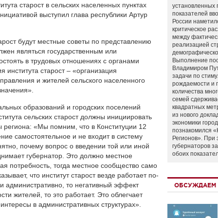
итута старост в сельских населенных пунктах
установленных 
показателей вво
инициативой выступил глава республики Артур
России наметил
критическое ра
между фактичес
тарост будут местные советы по представлению
реализацией ст
олжен являться государственным или
демографическо
стоять в трудовых отношениях с органами
Выполнение по
Владимиром Пу
я института старост – «организация
задачи по стим
правления и жителей сельского населенного
рождаемости и
значения».
количества мно
семей сдержива
альных образований и городских поселений
квадратных мет
из нового докла
ститута сельских старост должны инициировать
экономики город
ы региона: «Мы помним, что в Конституции 12
познакомился «
ение самостоятельное и не входит в систему
Регионов». При 
нятно, почему вопрос о введении той или иной
губернаторов з
обоих показате
днимает губернатор. Это должно местное
кая потребность, тогда местное сообщество само
азывает, что институт старост везде работает по-
 и административно, то негативный эффект
ОБСУЖДАЕМ 
ости жителей, то это работает. Это облегчает
 интересы в административных структурах».