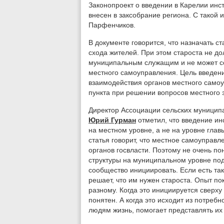
Законопроект о введении в Карелии инст
внесен в заксобрание региона. С такой 
Парфенчиков.
В документе говорится, что назначать с
схода жителей. При этом староста не д
муниципальным служащим и не может со
местного самоуправления. Цель введени
взаимодействия органов местного самоу
пункта при решении вопросов местного 
Директор Ассоциации сельских муницип
Юрий Гурман
отметил, что введение ин
на местном уровне, а не на уровне глав
статья говорит, что местное самоуправл
органов госвласти. Поэтому не очень по
структуры на муниципальном уровне по
сообщество инициировать. Если есть та
решает, что им нужен староста. Опыт пок
разному. Когда это инициируется сверху
понятен. А когда это исходит из потребн
людям жизнь, помогает представлять их