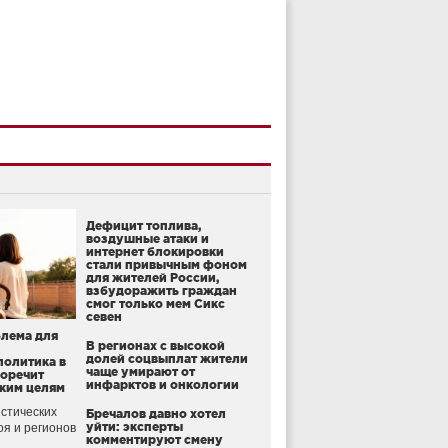
Дефицит топлива,
воздушные атаки и
интернет блокировки
стали привычным фоном
для жителей России,
взбудоражить граждан
смог только мем Сикс
севен
блема для
В регионах с высокой
долей соцвыплат жители
политика в
чаще умирают от
воречит
инфарктов и онкологии
ким целям
стических
Бречалов давно хотел
уйти: эксперты
оя и регионов
комментируют смену