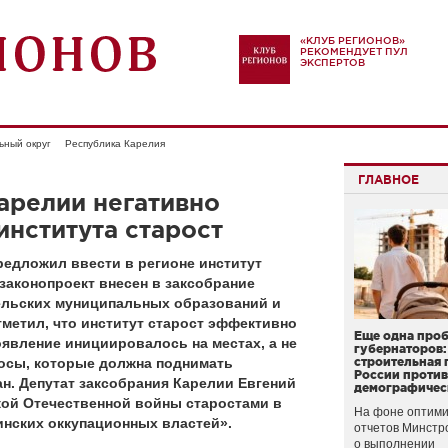
«КЛУБ РЕГИОНОВ»
РЕКОМЕНДУЕТ ПУЛ
ЭКСПЕРТОВ
ьный округ
Республика Карелия
ГЛАВНОЕ
Карелии негативно
института старост
едложил ввести в регионе институт
законопроект внесен в заксобрание
ельских муниципальных образований и
метил, что институт старост эффективно
Еще одна про
появление инициировалось на местах, а не
губернаторов:
росы, которые должна поднимать
строительная 
России проти
ан. Депутат заксобрания Карелии Евгений
демографичес
кой Отечественной войны старостами в
На фоне оптими
нских оккупационных властей».
отчетов Минстр
о выполнении