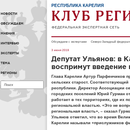
РЕСПУБЛИКА КАРЕЛИЯ
НОВОСТИ
ОБСУЖДАЕМ
МНЕНИЯ
Обсуждаем с экспертами
Северо-Западный федерал
ИНТЕРВЬЮ
3 июня 2019
ЭКСПЕРТЫ
Депутат Ульянов: в 
ТЕМА
воспримут введение 
РЕГИОНЫ
Глава Карелии Артур Парфенчиков пр
сельских старост. Соответствующий 
республики. Директор Ассоциации
с
городских поселений Юрий Гурман от
работает в тех территориях, где их 
региональной властью. «Это не воп
региональная власть», – сказал Гурм
Ульянов отметил, что во время Вели
Карелии называли «прислужников фи