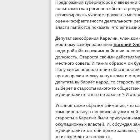
Предложения губернаторов о введении с
попытками глав регионов «быть в тренде
активизировать участие граждан в мест
оценки эффективности деятельности рег
власти пытаются показать, что активизи
Депутат заксобрания Карелии, член коми
местному самоуправлению
Евгений Ул
надстройкой» во взаимодействии населе
должность. Староста своими действиями
местного совета. И таким образом он бу
Получается переплетение обязанностей. 
противоречия между депутатами и старо
депутата выбирает народ, то старосту в
выберет в старосты какого-то обществен
муниципалитет этого не захочет? И это 
Ульянов также обратил внимание, что с
«эмоциональную неприязнь» у жителей 
старосты в Карелии были прислужникам
оккупационных властей. И, обсуждая за
муниципалитетов, они прямо заявляют, ч
то их засмеют и заплюют».