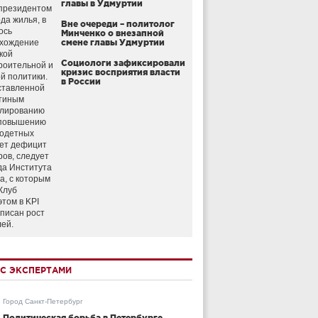
главы в Удмуртии
президентом
да жилья, в
Вне очереди – политолог
ось
Минченко о внезапной
схождение
смене главы Удмуртии
кой
Социологи зафиксировали
роительной и
кризис восприятия власти
й политики.
в России
ставленной
тиным
улированию
 повышению
годетных
ет дефицит
ров, следует
да Института
а, с которым
Клуб
этом в KPI
аписан рост
лей.
С ЭКСПЕРТАМИ
Город Санкт-Петербург
Политическая борьба в Петербурге