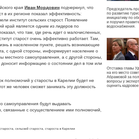
айского края
Иван Мордовин
подчеркнул, что
Председатель пр
ст в их регионе показал эффективность:
по развитию тури
инициативу по о
вели институт сельских старост. Появление
и поручил правит
кий край является одним из лидеров по
водоснабжения.
оказал, что там, где речь идет о малочисленных,
титут старост очень эффективно работает. Там,
 жизнь в населенном пункте, решать возникающие
та, с одной стороны, информирует население о
ы местного самоуправления, а с другой стороны,
 доносит информацию о состоянии дел в том или
Отставка главы У
на его место сове
Абрамовой за пол
ок полномочий у старосты в Карелии будет не
вопросы у экспер
оценить кадрово
 тот же человек сможет занимать эту должность
го самоуправления будут выдавать
ы, связанные с осуществлением ими полномочий,
староста
,
сельский староста
,
староста в Карелии