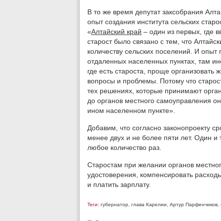
В то же время депутат заксобрания Алт
опыт создания института сельских старо
«
Алтайский край
– один из первых, где в
старост было связано с тем, что Алтайс
количеству сельских поселений. И опыт п
отдаленных населенных пунктах, там инс
где есть староста, проще организовать
вопросы и проблемы. Потому что старос
тех решениях, которые принимают орган
до органов местного самоуправления он
ином населенном пункте».
Добавим, что согласно законопроекту ср
менее двух и не более пяти лет. Один и
любое количество раз.
Старостам при желании органов местно
удостоверения, компенсировать расход
и платить зарплату.
Теги:
губернатор
,
глава Карелии
,
Артур Парфенчиков
,