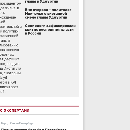
главы в Удмуртии
президентом
да жилья, в
Вне очереди – политолог
ось
Минченко о внезапной
схождение
смене главы Удмуртии
кой
Социологи зафиксировали
роительной и
кризис восприятия власти
й политики.
в России
ставленной
тиным
улированию
 повышению
годетных
ет дефицит
ров, следует
да Института
а, с которым
Клуб
этом в KPI
аписан рост
лей.
С ЭКСПЕРТАМИ
Город Санкт-Петербург
Политическая борьба в Петербурге