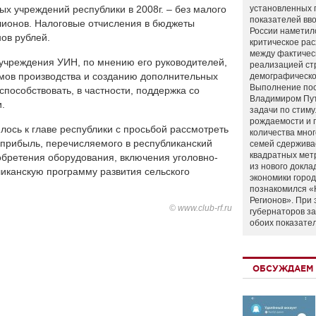
х учреждений республики в 2008г. – без малого
установленных 
показателей вво
лионов. Налоговые отчисления в бюджеты
России наметил
ов рублей.
критическое ра
между фактичес
учреждения УИН, по мнению его руководителей,
реализацией ст
мов производства и созданию дополнительных
демографическо
Выполнение по
пособствовать, в частности, поддержка со
Владимиром Пу
.
задачи по стим
рождаемости и
лось к главе республики с просьбой рассмотреть
количества мно
 прибыль, перечисляемого в республиканский
семей сдержива
квадратных мет
обретения оборудования, включения уголовно-
из нового докла
иканскую программу развития сельского
экономики город
познакомился «
Регионов». При 
© www.club-rf.ru
губернаторов з
обоих показате
ОБСУЖДАЕМ 