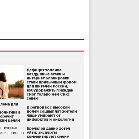
Дефицит топлива,
воздушные атаки и
интернет блокировки
стали привычным фоном
для жителей России,
взбудоражить граждан
смог только мем Сикс
севен
блема для
В регионах с высокой
долей соцвыплат жители
политика в
чаще умирают от
воречит
инфарктов и онкологии
ким целям
стических
Бречалов давно хотел
уйти: эксперты
оя и регионов
комментируют смену