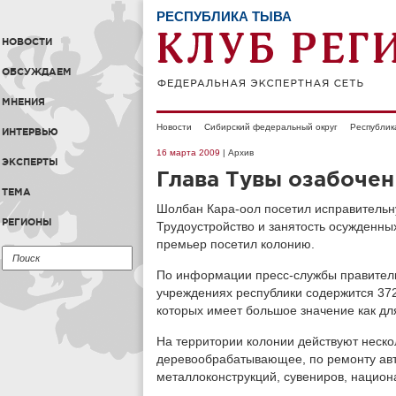
РЕСПУБЛИКА ТЫВА
НОВОСТИ
ОБСУЖДАЕМ
МНЕНИЯ
Новости
Сибирский федеральный округ
Республик
ИНТЕРВЬЮ
16 марта 2009
| Архив
ЭКСПЕРТЫ
Глава Тувы озабочен
ТЕМА
Шолбан Кара-оол посетил исправительн
РЕГИОНЫ
Трудоустройство и занятость осужденны
премьер посетил колонию.
По информации пресс-службы правитель
учреждениях республики содержится 372
которых имеет большое значение как дл
На территории колонии действуют неско
деревообрабатывающее, по ремонту авт
металлоконструкций, сувениров, национ