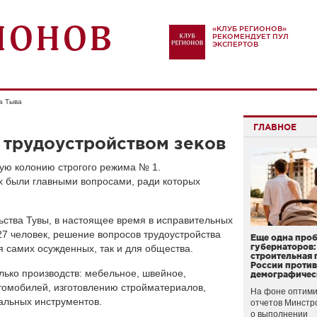
«КЛУБ РЕГИОНОВ»
РЕКОМЕНДУЕТ ПУЛ
ЭКСПЕРТОВ
а Тыва
ГЛАВНОЕ
 трудоустройством зеков
ую колонию строгого режима № 1.
х были главными вопросами, ради которых
ства Тувы, в настоящее время в исправительных
7 человек, решение вопросов трудоустройства
Еще одна про
губернаторов:
я самих осужденных, так и для общества.
строительная 
России проти
лько производств: мебельное, швейное,
демографичес
омобилей, изготовлению стройматериалов,
На фоне оптими
альных инструментов.
отчетов Минстр
о выполнении