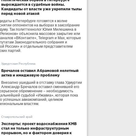
вырождается в судебные войны.
Кандидаты от власти уже укрепили тылы
перед новой атакой
идаты в Петербурге готовятся к волне
 снятии оппонентов на выборах в заксобрание
осдуму. Так политтехнолог Юлия Милешкина в
 Регионов» объяснила массовое закрытие или
аналов «ВКонтакте», Telegram и Max, которые
утатам Законодательного собрания и
ой России» и отдельным представителям
ских партий.
Удмуртская Республика
Бречалов оставил Абрамовой нелетный
актив и имиджевую проблему
Внезапно ушедший в отставку глава Удмуртии
Александр Бречалов оставил сменившей его
 серьезное обременение – необходимость
дальнейшей судьбой «Ижавиа», которая пока
ло успешных авиакомпаний, целиком
егиональным властям.
Ставропольский край
Эксперты: проект водоснабжения КМВ
стал не только инфраструктурным
прорывом, но и фактором доверия к