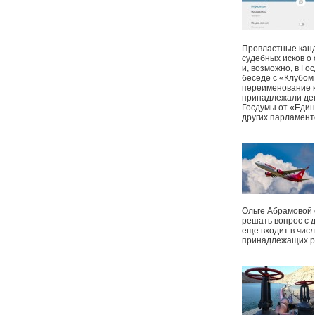
Провластные канд
судебных исков о
и, возможно, в Г
беседе с «Клубом
переименование к
принадлежали деп
Госдумы от «Един
других парламент
Ольге Абрамовой
решать вопрос с 
еще входит в чис
принадлежащих р