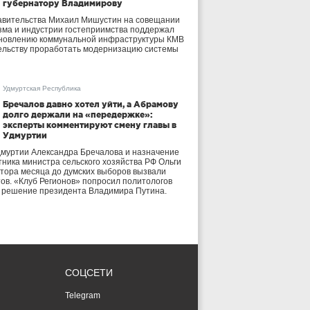
губернатору Владимирову
авительства Михаил Мишустин на совещании
зма и индустрии гостеприимства поддержал
бновлению коммунальной инфраструктуры КМВ
ельству проработать модернизацию системы
Удмуртская Республика
Бречалов давно хотел уйти, а Абрамову
долго держали на «передержке»:
эксперты комментируют смену главы в
Удмуртии
дмуртии Александра Бречалова и назначение
тника министра сельского хозяйства РФ Ольги
тора месяца до думских выборов вызвали
тов. «Клуб Регионов» попросил политологов
е решение президента Владимира Путина.
СОЦСЕТИ
Telegram