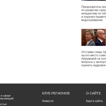
Председатель пр
по развитию тури
инициативу по о
и поручил правит
водоснабжения.
Отставка главы У
на его место сове
Абрамовой за пол
вопросы у экспер
оценить кадрово
КЛУБ РЕГИОНОВ
О САЙТЕ
 в сфере
ммуникаций.
Новости
Карта сайта
остью