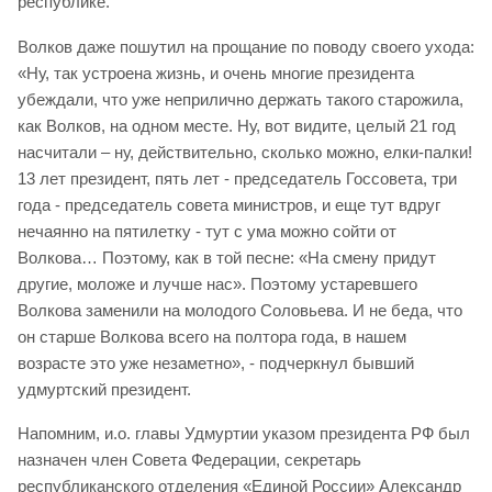
республике.
Волков даже пошутил на прощание по поводу своего ухода:
«Ну, так устроена жизнь, и очень многие президента
убеждали, что уже неприлично держать такого старожила,
как Волков, на одном месте. Ну, вот видите, целый 21 год
насчитали – ну, действительно, сколько можно, елки-палки!
13 лет президент, пять лет - председатель Госсовета, три
года - председатель совета министров, и еще тут вдруг
нечаянно на пятилетку - тут с ума можно сойти от
Волкова… Поэтому, как в той песне: «На смену придут
другие, моложе и лучше нас». Поэтому устаревшего
Волкова заменили на молодого Соловьева. И не беда, что
он старше Волкова всего на полтора года, в нашем
возрасте это уже незаметно», - подчеркнул бывший
удмуртский президент.
Напомним, и.о. главы Удмуртии указом президента РФ был
назначен член Совета Федерации, секретарь
республиканского отделения «Единой России» Александр