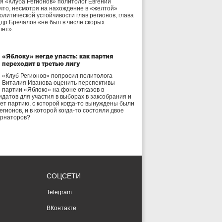
я «Клуба Регионов» политолог Евгений
 что, несмотря на нахождение в «желтой»
олитической устойчивости глав регионов, глава
др Бречалов «не был в числе скорых
лет».
«Яблоку» негде упасть: как партия
переходит в третью лигу
«Клуб Регионов» попросил политолога
Виталия Иванова оценить перспективы
партии «Яблоко» на фоне отказов в
идатов для участия в выборах в заксобрания и
дет партию, с которой когда-то вынуждены были
егионов, и в которой когда-то состояли двое
ернаторов?
СОЦСЕТИ
Telegram
ВКонтакте