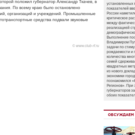
оторой положил губернатор Александр Ткачев, в
установленных 
чания. По всему краю было остановлено
показателей вво
тий, организаций и учреждений. Промышленные
России наметил
критическое ра
втотранспортные средства подвали звуковые
между фактичес
реализацией ст
демографическо
Выполнение по
Владимиром Пу
© www.club-rf.ru
задачи по стим
рождаемости и
количества мно
семей сдержива
квадратных мет
из нового докла
экономики город
познакомился «
Регионов». При 
губернаторов з
обоих показате
ОБСУЖДАЕМ 