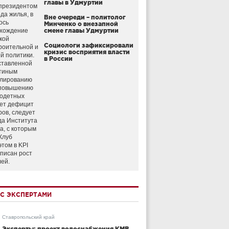
главы в Удмуртии
президентом
да жилья, в
Вне очереди – политолог
ось
Минченко о внезапной
схождение
смене главы Удмуртии
кой
Социологи зафиксировали
роительной и
кризис восприятия власти
й политики.
в России
ставленной
тиным
улированию
 повышению
годетных
ет дефицит
ров, следует
да Института
а, с которым
Клуб
этом в KPI
аписан рост
лей.
С ЭКСПЕРТАМИ
Ставропольский край
Эксперты: проект водоснабжения КМВ