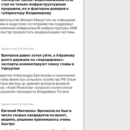
стал не только инфраструктурным
прорывом, но и фактором доверия к
губернатору Владимирову
авительства Михаил Мишустин на совещании
зма и индустрии гостеприимства поддержал
бновлению коммунальной инфраструктуры КМВ
ельству проработать модернизацию системы
Удмуртская Республика
Бречалов давно хотел уйти, а Абрамову
долго держали на «передержке»:
эксперты комментируют смену главы в
Удмуртии
дмуртии Александра Бречалова и назначение
тника министра сельского хозяйства РФ Ольги
тора месяца до думских выборов вызвали
тов. «Клуб Регионов» попросил политологов
е решение президента Владимира Путина.
Удмуртская Республика
Евгений Минченко: Бречалов не был в
числе скорых кандидатов на вылет,
видимо, решение принималось очень
быстро