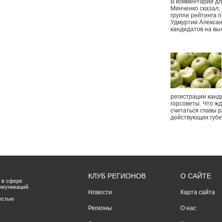
В комментарии дл
Минченко сказал,
группе рейтинга п
Удмуртии Алексан
кандидатов на вы
регистрации канд
горсоветы. Что ж
считаться главы р
действующих губ
КЛУБ РЕГИОНОВ
О САЙТЕ
 в сфере
ммуникаций.
Новости
Карта сайта
остью
Регионы
О нас