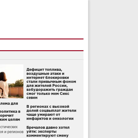
Дефицит топлива,
воздушные атаки и
интернет блокировки
стали привычным фоном
для жителей России,
взбудоражить граждан
смог только мем Сикс
севен
блема для
В регионах с высокой
долей соцвыплат жители
политика в
чаще умирают от
воречит
инфарктов и онкологии
ким целям
стических
Бречалов давно хотел
уйти: эксперты
оя и регионов
комментируют смену