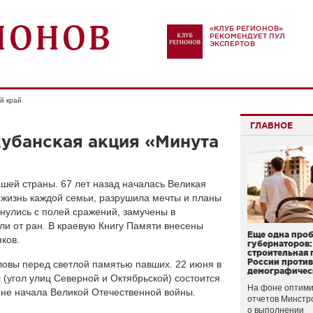
«КЛУБ РЕГИОНОВ»
РЕКОМЕНДУЕТ ПУЛ
ЭКСПЕРТОВ
й край
ГЛАВНОЕ
убанская акция «Минута
ашей страны. 67 лет назад началась Великая
 жизнь каждой семьи, разрушила мечты и планы
нулись с полей сражений, замучены в
ли от ран. В краевую Книгу Памяти внесены
Еще одна про
ков.
губернаторов:
строительная 
России проти
ловы перед светлой памятью павших. 22 июня в
демографичес
 (угол улиц Северной и Октябрьской) состоится
На фоне оптими
не начала Великой Отечественной войны.
отчетов Минстр
о выполнении