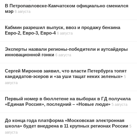
В Петропавловске-Камчатском официально сменился
мэр
6 августа
Кабмин разрешил выпуск, ввоз и продажу бензина
Евро-2, Евро-3, Евро-4
6 августа
Эксперты назвали регионы-победители и аутсайдеры
инновационной гонки
6 августа
Сергей Миронов заявил, что власти Петербурга топят
кандидатов-эсеров и «за уши тащат неких зеленых»
5
августа
Первый номер в бюллетене на выборах в ГД получила
«Единая Россия», последний – «Новые люди»
5 августа
До конца года платформа «Московская электронная
школа» будет внедрена в 11 крупных регионах России
5
августа