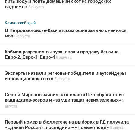
пить воду и поить домашний скот из городских
водоемов
6 августа
Камчатский край
В Петропавловске-Камчатском официально сменился
мэр
6 августа
Кабмин разрешил выпуск, ввоз и продажу бензина
Евро-2, Евро-3, Евро-4
6 августа
Эксперты назвали регионы-победители и аутсайдеры
инновационной гонки
6 августа
Сергей Миронов заявил, что власти Петербурга топят
кандидатов-эсеров и «за уши тащат неких зеленых»
5
августа
Первый номер в бюллетене на выборах в ГД получила
«Единая Россия», последний – «Новые люди»
5 августа