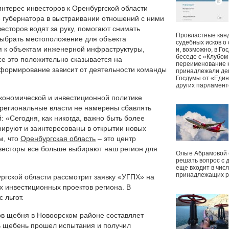
интерес инвесторов к Оренбургской области
 губернатора в выстраивании отношений с ними
есторов водят за руку, помогают снимать
Провластные канд
ыбрать местоположение для объекта
судебных исков о
я к объектам инженерной инфраструктуры,
и, возможно, в Г
беседе с «Клубом
се это положительно сказывается на
переименование к
 формирование зависит от деятельности команды
принадлежали деп
Госдумы от «Един
других парламент
кономической и инвестиционной политике
 региональные власти не намерены сбавлять
 «Сегодня, как никогда, важно быть более
урируют и заинтересованы в открытии новых
м, что
Оренбургская область
– это центр
нвесторы все больше выбирают наш регион для
Ольге Абрамовой
решать вопрос с 
еще входит в чис
принадлежащих р
ургской области рассмотрит заявку «УГПХ» на
х инвестиционных проектов региона. В
 льгот.
ов щебня в Новоорском районе составляет
ь щебень прошел испытания и получил