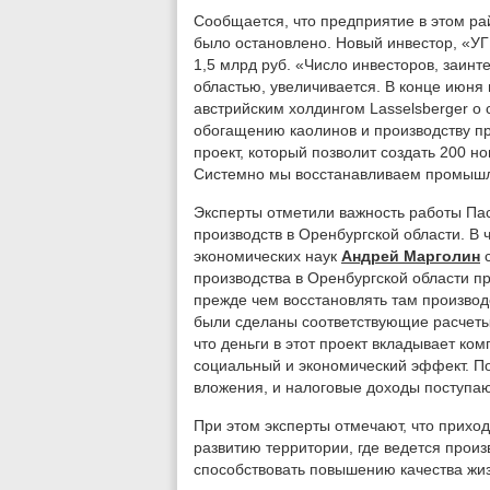
Сообщается, что предприятие в этом рай
было остановлено. Новый инвестор, «УГ
1,5 млрд руб. «Число инвесторов, заинт
областью, увеличивается. В конце июн
австрийским холдингом Lasselsberger о
обогащению каолинов и производству пр
проект, который позволит создать 200 н
Системно мы восстанавливаем промышле
Эксперты отметили важность работы П
производств в Оренбургской области. В 
экономических наук
Андрей Марголин
с
производства в Оренбургской области пр
прежде чем восстановлять там производ
были сделаны соответствующие расчеты.
что деньги в этот проект вкладывает ком
социальный и экономический эффект. По
вложения, и налоговые доходы поступаю
При этом эксперты отмечают, что приход
развитию территории, где ведется произв
способствовать повышению качества жиз