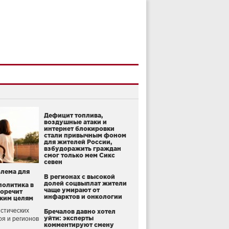
Дефицит топлива,
воздушные атаки и
интернет блокировки
стали привычным фоном
для жителей России,
взбудоражить граждан
смог только мем Сикс
севен
блема для
В регионах с высокой
долей соцвыплат жители
политика в
чаще умирают от
воречит
инфарктов и онкологии
ким целям
стических
Бречалов давно хотел
уйти: эксперты
оя и регионов
комментируют смену