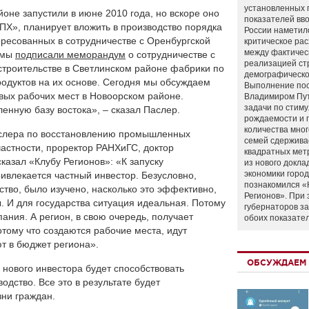
установленных 
оне запустили в июне 2010 года, но вскоре оно
показателей вво
ПХ», планирует вложить в производство порядка
России наметил
ересованных в сотрудничестве с Оренбургской
критическое ра
между фактичес
я мы
подписали меморандум
о сотрудничестве с
реализацией ст
 строительстве в Светлинском районе фабрики по
демографическо
одуктов на их основе. Сегодня мы обсуждаем
Выполнение по
овых рабочих мест в Новоорском районе.
Владимиром Пу
задачи по стим
нную базу востока», – сказал Паслер.
рождаемости и
количества мно
аслера по восстановлению промышленных
семей сдержива
частности, проректор РАНХиГС, доктор
квадратных мет
казал «Клубу Регионов»: «К запуску
из нового докла
экономики город
ивлекается частный инвестор. Безусловно,
познакомился «
ство, было изучено, насколько это эффективно,
Регионов». При 
 И для государства ситуация идеальная. Потому
губернаторов з
пания. А регион, в свою очередь, получает
обоих показате
тому что создаются рабочие места, идут
т в бюджет региона».
ОБСУЖДАЕМ 
 нового инвестора будет способствовать
одство. Все это в результате будет
ни граждан.