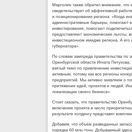
Марголин также обратил внимание, что 
свидетельствует об эффективной работе
и позиционировании региона: «Когда инв
административные барьеры, помогают в
инвестирования, помогают подключитьс
предоставляют экономические льготы, в
инвестиционном имидже региона. А его
губернатора».
По словам зампреда правительства по э
Оренбургской области Игната Петухова,
взятый темп по привлечению инвестиций:
активным, потому как все регионы конк
предприятий. Мы активно заявляем о то
притяжения идей, проектов и людей. И
локализации своего бизнеса».
Стоит сказать, что правительство Оренб
включение проекта в число приоритетны
результате холдингу представят комплекс
Добавим, что объем разведанных запас
порядка 60 млн тонн. Добываемый здес