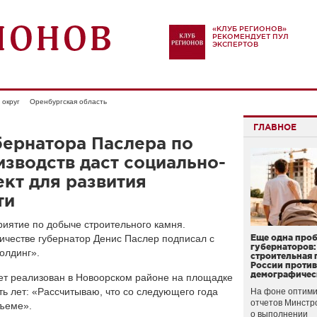
«КЛУБ РЕГИОНОВ»
РЕКОМЕНДУЕТ ПУЛ
ЭКСПЕРТОВ
округ
Оренбургская область
ГЛАВНОЕ
бернатора Паслера по
зводств даст социально-
кт для развития
ти
риятие по добыче строительного камня.
ичестве губернатор Денис Паслер подписал с
Еще одна про
губернаторов:
олдинг».
строительная 
России проти
демографичес
дет реализован в Новоорском районе на площадке
ть лет: «Рассчитываю, что со следующего года
На фоне оптими
отчетов Минстр
бъеме».
о выполнении