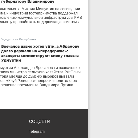
губернатору Владимирову
авительства Михаил Мишустин на совещании
зма и индустрии гостеприимства поддержал
бновлению коммунальной инфраструктуры КМВ
ельству проработать модернизацию системы
Удмуртская Республика
Бречалов давно хотел уйти, а Абрамову
долго держали на «передержке»:
эксперты комментируют смену главы в
Удмуртии
дмуртии Александра Бречалова и назначение
тника министра сельского хозяйства РФ Ольги
тора месяца до думских выборов вызвали
тов. «Клуб Регионов» попросил политологов
е решение президента Владимира Путина.
СОЦСЕТИ
Telegram