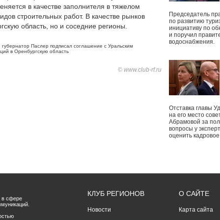
еняется в качестве заполнителя в тяжелом
Председатель пр
видов строительных работ. В качестве рынков
по развитию тури
гскую область, но и соседние регионы.
инициативу по о
и поручил правит
водоснабжения.
,
губернатор Паслер подписал соглашение с Уральским
ций в Оренбургскую область
© www.club-rf.ru
Отставка главы У
на его место сове
Абрамовой за пол
вопросы у экспер
оценить кадрово
КЛУБ РЕГИОНОВ
О САЙТЕ
 в сфере
ммуникаций.
Новости
Карта сайта
остью