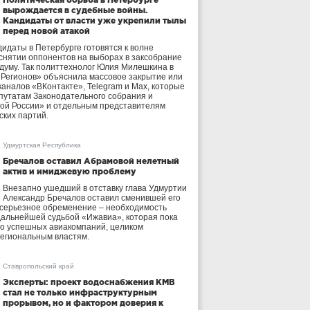
вырождается в судебные войны.
Кандидаты от власти уже укрепили тылы
перед новой атакой
идаты в Петербурге готовятся к волне
 снятии оппонентов на выборах в заксобрание
осдуму. Так политтехнолог Юлия Милешкина в
 Регионов» объяснила массовое закрытие или
аналов «ВКонтакте», Telegram и Max, которые
утатам Законодательного собрания и
ой России» и отдельным представителям
ских партий.
Удмуртская Республика
Бречалов оставил Абрамовой нелетный
актив и имиджевую проблему
Внезапно ушедший в отставку глава Удмуртии
Александр Бречалов оставил сменившей его
 серьезное обременение – необходимость
дальнейшей судьбой «Ижавиа», которая пока
ло успешных авиакомпаний, целиком
егиональным властям.
Ставропольский край
Эксперты: проект водоснабжения КМВ
стал не только инфраструктурным
прорывом, но и фактором доверия к