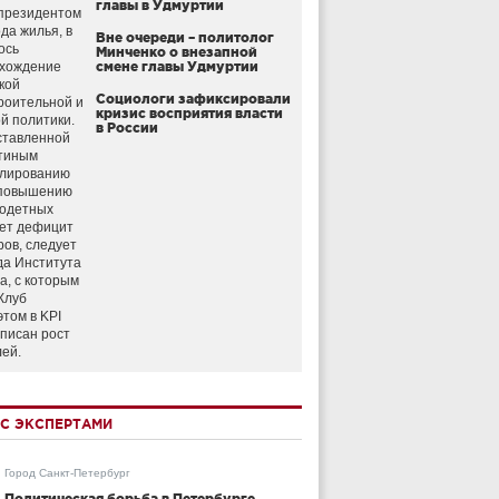
главы в Удмуртии
президентом
да жилья, в
Вне очереди – политолог
ось
Минченко о внезапной
схождение
смене главы Удмуртии
кой
Социологи зафиксировали
роительной и
кризис восприятия власти
й политики.
в России
ставленной
тиным
улированию
 повышению
годетных
ет дефицит
ров, следует
да Института
а, с которым
Клуб
этом в KPI
аписан рост
лей.
С ЭКСПЕРТАМИ
Город Санкт-Петербург
Политическая борьба в Петербурге