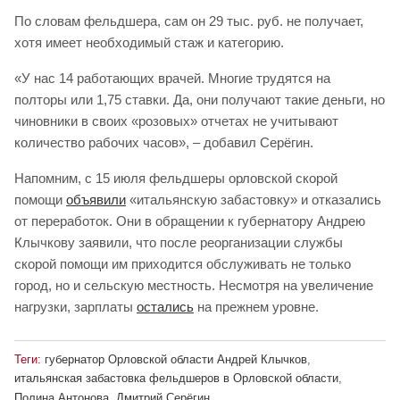
По словам фельдшера, сам он 29 тыс. руб. не получает,
хотя имеет необходимый стаж и категорию.
«У нас 14 работающих врачей. Многие трудятся на
полторы или 1,75 ставки. Да, они получают такие деньги, но
чиновники в своих «розовых» отчетах не учитывают
количество рабочих часов», – добавил Серёгин.
Напомним, с 15 июля фельдшеры орловской скорой
помощи
объявили
«итальянскую забастовку» и отказались
от переработок. Они в обращении к губернатору Андрею
Клычкову заявили, что после реорганизации службы
скорой помощи им приходится обслуживать не только
город, но и сельскую местность. Несмотря на увеличение
нагрузки, зарплаты
остались
на прежнем уровне.
Теги:
губернатор Орловской области Андрей Клычков
,
итальянская забастовка фельдшеров в Орловской области
,
Полина Антонова
,
Дмитрий Серёгин