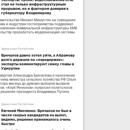
стал не только инфраструктурным
прорывом, но и фактором доверия к
губернатору Владимирову
авительства Михаил Мишустин на совещании
зма и индустрии гостеприимства поддержал
бновлению коммунальной инфраструктуры КМВ
ельству проработать модернизацию системы
Удмуртская Республика
Бречалов давно хотел уйти, а Абрамову
долго держали на «передержке»:
эксперты комментируют смену главы в
Удмуртии
дмуртии Александра Бречалова и назначение
тника министра сельского хозяйства РФ Ольги
тора месяца до думских выборов вызвали
тов. «Клуб Регионов» попросил политологов
е решение президента Владимира Путина.
Удмуртская Республика
Евгений Минченко: Бречалов не был в
числе скорых кандидатов на вылет,
видимо, решение принималось очень
быстро