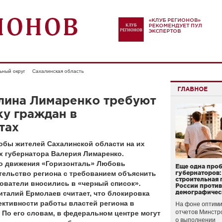
«КЛУБ РЕГИОНОВ»
РЕКОМЕНДУЕТ ПУЛ
ЭКСПЕРТОВ
ьный округ
Сахалинская область
ГЛАВНОЕ
алина Лимаренко требуют
у граждан в
тах
обы жителей Сахалинской области на их
х губернатора Валерия Лимаренко.
о движения «Горизонталь» Любовь
Еще одна про
тельство региона с требованием объяснить
губернаторов:
строительная 
ователи вносились в «черный список».
России проти
демографичес
талий Ермолаев считает, что блокировка
ективности работы властей региона в
На фоне оптими
отчетов Минстр
 По его словам, в федеральном центре могут
о выполнении