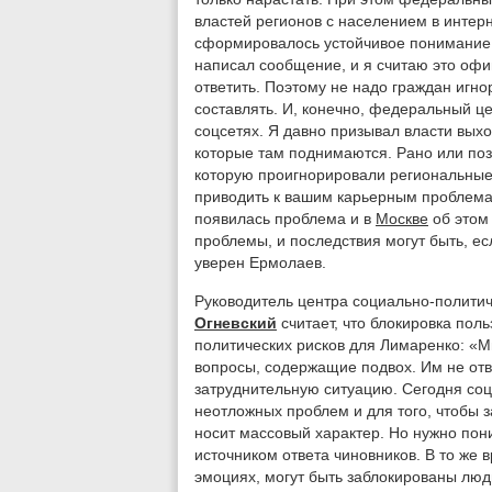
властей регионов с населением в интер
сформировалось устойчивое понимание,
написал сообщение, и я считаю это оф
ответить. Поэтому не надо граждан игно
составлять. И, конечно, федеральный ц
соцсетях. Я давно призывал власти выхо
которые там поднимаются. Рано или поз
которую проигнорировали региональные 
приводить к вашим карьерным проблемам
появилась проблема и в
Москве
об этом 
проблемы, и последствия могут быть, ес
уверен Ермолаев.
Руководитель центра социально-полити
Огневский
считает, что блокировка поль
политических рисков для Лимаренко: «М
вопросы, содержащие подвох. Им не отве
затруднительную ситуацию. Сегодня соц
неотложных проблем и для того, чтобы з
носит массовый характер. Но нужно пон
источником ответа чиновников. В то же 
эмоциях, могут быть заблокированы люди