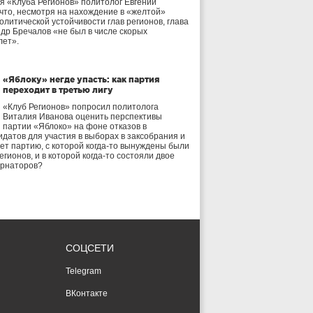
я «Клуба Регионов» политолог Евгений
 что, несмотря на нахождение в «желтой»
олитической устойчивости глав регионов, глава
др Бречалов «не был в числе скорых
лет».
«Яблоку» негде упасть: как партия
переходит в третью лигу
«Клуб Регионов» попросил политолога
Виталия Иванова оценить перспективы
партии «Яблоко» на фоне отказов в
идатов для участия в выборах в заксобрания и
дет партию, с которой когда-то вынуждены были
егионов, и в которой когда-то состояли двое
ернаторов?
СОЦСЕТИ
Telegram
ВКонтакте