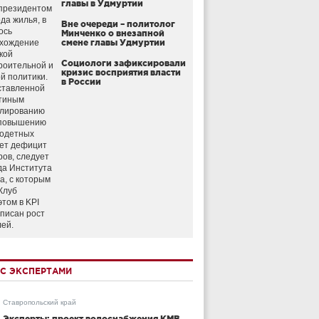
главы в Удмуртии
президентом
да жилья, в
Вне очереди – политолог
ось
Минченко о внезапной
схождение
смене главы Удмуртии
кой
Социологи зафиксировали
роительной и
кризис восприятия власти
й политики.
в России
ставленной
тиным
улированию
 повышению
годетных
ет дефицит
ров, следует
да Института
а, с которым
Клуб
этом в KPI
аписан рост
лей.
С ЭКСПЕРТАМИ
Ставропольский край
Эксперты: проект водоснабжения КМВ