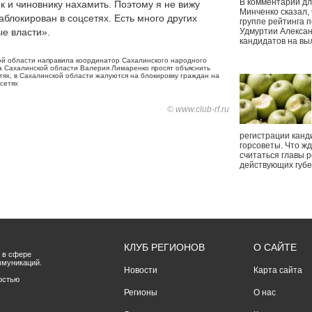
В комментарии дл
к и чиновнику нахамить. Поэтому я не вижу
Минченко сказал,
заблокирован в соцсетях. Есть много других
группе рейтинга п
е власти».
Удмуртии Алексан
кандидатов на вы
ой области направила координатор Сахалинского народного
а Сахалинской области Валерия Лимаренко просят объяснить
тях
,
в Сахалинской области жалуются на блокировку граждан на
сетях
© www.club-rf.ru
регистрации канд
горсоветы. Что ж
считаться главы р
действующих губ
КЛУБ РЕГИОНОВ
О САЙТЕ
 в сфере
ммуникаций.
Новости
Карта сайта
остью
Регионы
О нас