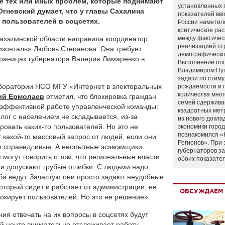
е тех или иных проблем, которые поднимают
установленных 
Огневский думает, что у главы Сахалина
показателей вво
пользователей в соцсетях.
России наметил
критическое ра
ахалинской области направила координатор
между фактичес
реализацией ст
изонталь» Любовь Степанова. Она требует
демографическо
раницах губернатора Валерия Лимаренко в
Выполнение по
Владимиром Пу
задачи по стим
лаборатории НСО МГУ «Интернет в электоральных
рождаемости и
количества мно
ий Ермолаев
отметил, что блокировка граждан
семей сдержива
еэффективной работе управленческой команды:
квадратных мет
иалог с населением не складывается, из-за
из нового докла
овать каких-то пользователей. Но это не
экономики город
познакомился «
какой-то массовый запрос от людей, если они
Регионов». При 
ую справедливые. А неопытные эсэмэмщики
губернаторов з
 могут говорить о том, что региональные власти
обоих показате
т и допускают грубые ошибки. С людьми надо
ебя ведут. Зачастую они просто задают неудобные
оторый сидит и работает от администрации, не
ОБСУЖДАЕМ 
блокирует пользователей. Но это не решение».
ия отвечать на их вопросы в соцсетях будут
й центр внимательно отслеживает работу