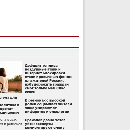
Дефицит топлива,
воздушные атаки и
интернет блокировки
стали привычным фоном
для жителей России,
взбудоражить граждан
смог только мем Сикс
севен
блема для
В регионах с высокой
долей соцвыплат жители
политика в
чаще умирают от
воречит
инфарктов и онкологии
ким целям
стических
Бречалов давно хотел
уйти: эксперты
оя и регионов
комментируют смену