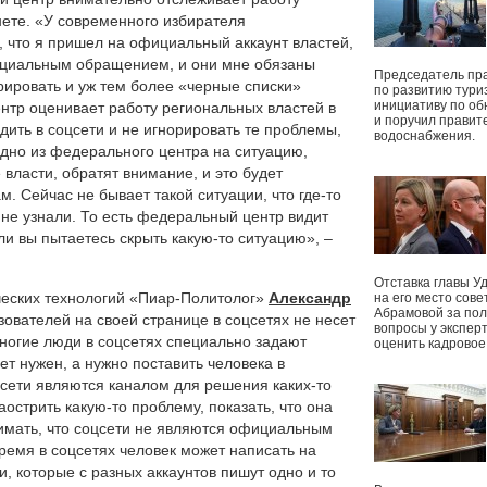
нете. «У современного избирателя
 что я пришел на официальный аккаунт властей,
ициальным обращением, и они мне обязаны
Председатель пр
рировать и уж тем более «черные списки»
по развитию тури
инициативу по о
ентр оценивает работу региональных властей в
и поручил правит
дить в соцсети и не игнорировать те проблемы,
водоснабжения.
дно из федерального центра на ситуацию,
власти, обратят внимание, и это будет
. Сейчас не бывает такой ситуации, что где-то
не узнали. То есть федеральный центр видит
ли вы пытаетесь скрыть какую-то ситуацию», –
Отставка главы У
ческих технологий «Пиар-Политолог»
Александр
на его место сове
Абрамовой за пол
зователей на своей странице в соцсетях не несет
вопросы у экспер
ногие люди в соцсетях специально задают
оценить кадрово
т нужен, а нужно поставить человека в
сети являются каналом для решения каких-то
аострить какую-то проблему, показать, что она
имать, что соцсети не являются официальным
время в соцсетях человек может написать на
, которые с разных аккаунтов пишут одно и то