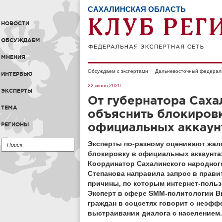
САХАЛИНСКАЯ ОБЛАСТЬ
НОВОСТИ
ОБСУЖДАЕМ
МНЕНИЯ
Обсуждаем с экспертами
Дальневосточный федерал
ИНТЕРВЬЮ
22 июня 2020
ЭКСПЕРТЫ
От губернатора Сах
ТЕМА
объяснить блокировк
официальных аккаун
РЕГИОНЫ
Эксперты по-разному оценивают жал
блокировку в официальных аккаунта
Координатор Сахалинского народног
Степанова направила запрос в прави
причины, по которым интернет-польз
Эксперт в сфере SMM-политологии Ви
граждан в соцсетях говорит о неэфф
выстраивании диалога с населением.