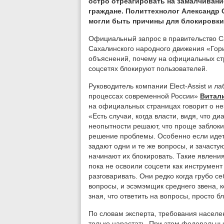
остро отреагировать на замалчивани
граждане. Политтехнолог Александр 
могли быть причины для блокировки 
Официальный запрос в правительство С
Сахалинского народного движения «Гор
объяснений, почему на официальных ст
соцсетях блокируют пользователей.
Руководитель компании Elect-Assist и 
процессах современной России»
Витал
на официальных страницах говорит о н
«Есть случаи, когда власти, видя, что д
неопытности решают, что проще заблокир
решение проблемы. Особенно если идет 
задают одни и те же вопросы, и зачаст
начинают их блокировать. Такие явления
пока не освоили соцсети как инструмен
разговаривать. Они редко когда грубо с
вопросы, и эсэмэмщик среднего звена, к
зная, что ответить на вопросы, просто 
По словам эксперта, требования населен
только нарастать. При этом федеральны