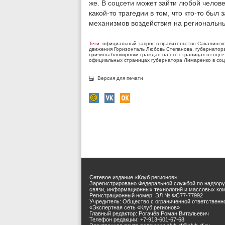
же. В соцсети может зайти любой челове
какой-то трагедии в том, что кто-то был 
механизмов воздействия на региональны
Теги:
официальный запрос в правительство Сахалинск
движения Горизонталь Любовь Степанова
,
губернатор
причины блокировки граждан на его страницах в соцсе
официальных страницах губернатора Лимаренко в соц
Версия для печати
Сетевое издание «Клуб регионов»
Зарегистрировано Федеральной службой по надзору
связи, информационных технологий и массовых ко
Регистрационный номер: ЭЛ № ФС77-77992
Учредитель: Общество с ограниченной ответственн
«Экспертная сеть «Клуб регионов»
Главный редактор: Рогачёв Роман Витальевич
Телефон редакции: +7-913-601-67-68