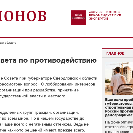
«КЛУБ РЕГИОНОВ»
РЕКОМЕНДУЕТ ПУЛ
ЭКСПЕРТОВ
кая область
ГЛАВНОЕ
вета по противодействию
е Совета при губернаторе Свердловской области
 рассмотрен вопрос «О лоббировании интересов
организаций при разработке, принятии и
сударственной власти и местного
Еще одна про
губернаторов:
строительная 
России проти
ределенных групп граждан, организаций,
демографичес
во всем мире. Но в нашем государстве до
На фоне оптими
 чаще всего с негативным оттенком. Ведь не
отчетов Минстр
ятие каких-то решений имеют, прежде всего,
о выполнении