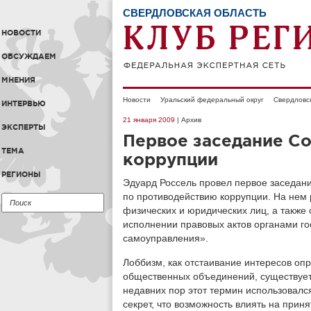
СВЕРДЛОВСКАЯ ОБЛАСТЬ
НОВОСТИ
ОБСУЖДАЕМ
МНЕНИЯ
Новости
Уральский федеральный округ
Свердловс
ИНТЕРВЬЮ
21 января 2009
| Архив
ЭКСПЕРТЫ
Первое заседание Со
ТЕМА
коррупции
РЕГИОНЫ
Эдуард Россель провел первое заседани
по противодействию коррупции. На нем
физических и юридических лиц, а также 
исполнении правовых актов органами го
самоуправления».
Лоббизм, как отстаивание интересов оп
общественных объединений, существует 
недавних пор этот термин использовался
секрет, что возможность влиять на прин