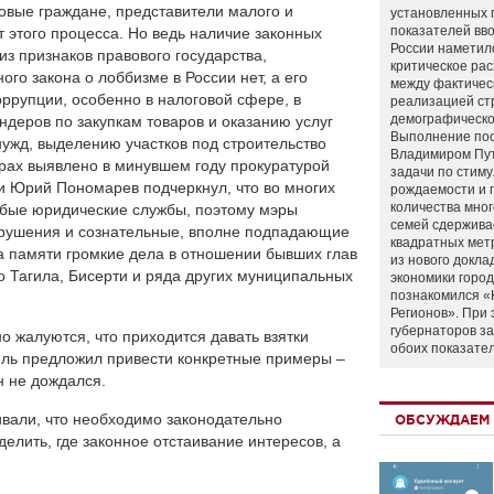
довые граждане, представители малого и
установленных 
показателей вво
т этого процесса. Но ведь наличие законных
России наметил
из признаков правового государства,
критическое ра
го закона о лоббизме в России нет, а его
между фактичес
оррупции, особенно в налоговой сфере, в
реализацией ст
демографическо
ндеров по закупкам товаров и оказанию услуг
Выполнение по
ужд, выделению участков под строительство
Владимиром Пу
рах выявлено в минувшем году прокуратурой
задачи по стим
и Юрий Пономарев подчеркнул, что во многих
рождаемости и
количества мно
бые юридические службы, поэтому мэры
семей сдержива
арушения и сознательные, вполне подпадающие
квадратных мет
а памяти громкие дела в отношении бывших глав
из нового докла
о Тагила, Бисерти и ряда других муниципальных
экономики город
познакомился «
Регионов». При 
губернаторов з
о жалуются, что приходится давать взятки
обоих показате
ель предложил привести конкретные примеры –
он не дождался.
вали, что необходимо законодательно
ОБСУЖДАЕМ 
елить, где законное отстаивание интересов, а