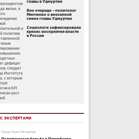
главы в Удмуртии
президентом
да жилья, в
Вне очереди – политолог
ось
Минченко о внезапной
схождение
смене главы Удмуртии
кой
Социологи зафиксировали
роительной и
кризис восприятия власти
й политики.
в России
ставленной
тиным
улированию
 повышению
годетных
ет дефицит
ров, следует
да Института
а, с которым
Клуб
этом в KPI
аписан рост
лей.
С ЭКСПЕРТАМИ
Город Санкт-Петербург
Политическая борьба в Петербурге