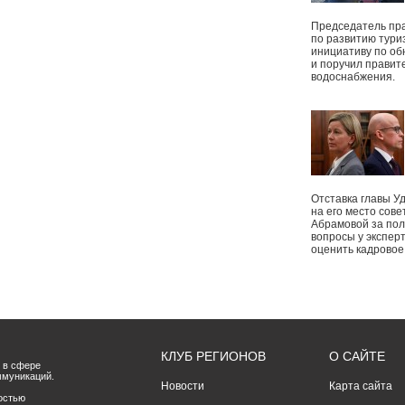
Председатель пр
по развитию тури
инициативу по о
и поручил правит
водоснабжения.
Отставка главы У
на его место сове
Абрамовой за пол
вопросы у экспер
оценить кадрово
КЛУБ РЕГИОНОВ
О САЙТЕ
 в сфере
ммуникаций.
Новости
Карта сайта
остью