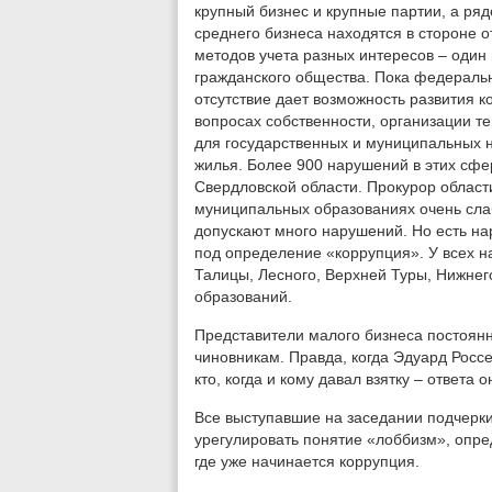
крупный бизнес и крупные партии, а ря
среднего бизнеса находятся в стороне о
методов учета разных интересов – один 
гражданского общества. Пока федерально
отсутствие дает возможность развития к
вопросах собственности, организации те
для государственных и муниципальных н
жилья. Более 900 нарушений в этих сфе
Свердловской области. Прокурор област
муниципальных образованиях очень сла
допускают много нарушений. Но есть н
под определение «коррупция». У всех н
Талицы, Лесного, Верхней Туры, Нижнег
образований.
Представители малого бизнеса постоянн
чиновникам. Правда, когда Эдуард Росс
кто, когда и кому давал взятку – ответа 
Все выступавшие на заседании подчерки
урегулировать понятие «лоббизм», опред
где уже начинается коррупция.