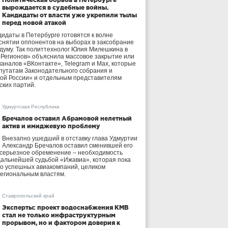
вырождается в судебные войны.
Кандидаты от власти уже укрепили тылы
перед новой атакой
идаты в Петербурге готовятся к волне
 снятии оппонентов на выборах в заксобрание
осдуму. Так политтехнолог Юлия Милешкина в
 Регионов» объяснила массовое закрытие или
аналов «ВКонтакте», Telegram и Max, которые
утатам Законодательного собрания и
ой России» и отдельным представителям
ских партий.
Удмуртская Республика
Бречалов оставил Абрамовой нелетный
актив и имиджевую проблему
Внезапно ушедший в отставку глава Удмуртии
Александр Бречалов оставил сменившей его
 серьезное обременение – необходимость
дальнейшей судьбой «Ижавиа», которая пока
ло успешных авиакомпаний, целиком
егиональным властям.
Ставропольский край
Эксперты: проект водоснабжения КМВ
стал не только инфраструктурным
прорывом, но и фактором доверия к