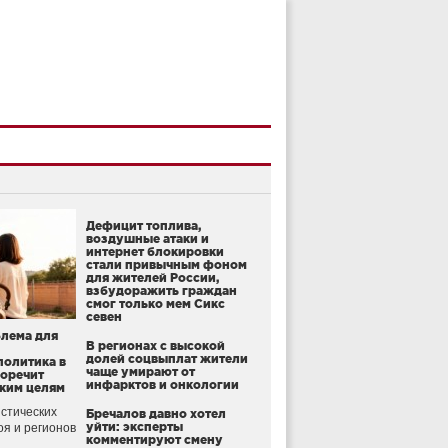
Дефицит топлива,
воздушные атаки и
интернет блокировки
стали привычным фоном
для жителей России,
взбудоражить граждан
смог только мем Сикс
севен
блема для
В регионах с высокой
долей соцвыплат жители
политика в
чаще умирают от
воречит
инфарктов и онкологии
ким целям
стических
Бречалов давно хотел
уйти: эксперты
оя и регионов
комментируют смену