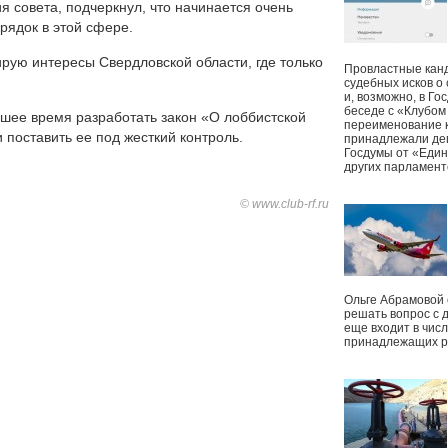
я совета, подчеркнул, что начинается очень
рядок в этой сфере.
бирую интересы Свердловской области, где только
Провластные канд
судебных исков о
и, возможно, в Г
беседе с «Клубом
шее время разработать закон «О лоббистской
переименование к
 поставить ее под жесткий контроль.
принадлежали деп
Госдумы от «Един
других парламент
© www.club-rf.ru
Ольге Абрамовой
решать вопрос с 
еще входит в чис
принадлежащих р