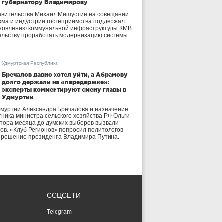
губернатору Владимирову
авительства Михаил Мишустин на совещании
зма и индустрии гостеприимства поддержал
бновлению коммунальной инфраструктуры КМВ
ельству проработать модернизацию системы
Удмуртская Республика
Бречалов давно хотел уйти, а Абрамову
долго держали на «передержке»:
эксперты комментируют смену главы в
Удмуртии
дмуртии Александра Бречалова и назначение
тника министра сельского хозяйства РФ Ольги
тора месяца до думских выборов вызвали
тов. «Клуб Регионов» попросил политологов
е решение президента Владимира Путина.
СОЦСЕТИ
Telegram