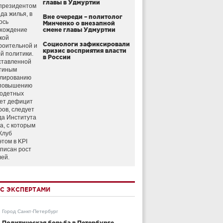
главы в Удмуртии
президентом
да жилья, в
Вне очереди – политолог
ось
Минченко о внезапной
схождение
смене главы Удмуртии
кой
Социологи зафиксировали
роительной и
кризис восприятия власти
й политики.
в России
ставленной
тиным
улированию
 повышению
годетных
ет дефицит
ров, следует
да Института
а, с которым
Клуб
этом в KPI
аписан рост
лей.
С ЭКСПЕРТАМИ
Город Санкт-Петербург
Политическая борьба в Петербурге