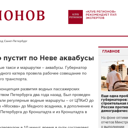
«КЛУБ РЕГИОНОВ»
РЕКОМЕНДУЕТ ПУЛ
ЭКСПЕРТОВ
од Санкт-Петербург
ГЛАВНОЕ
 пустит по Неве аквабусы
ые такси и маршрутки – аквабусы. Губернатор
одного катера провела рабочее совещание по
го транспорта.
концепция развития водных пассажирских
твом Петербурга два года назад. Был проведен
Еще одна про
губернаторов:
вали регулярные водные маршруты – от ЦПКиО до
строительная 
 «Москва» до Медного всадника, в дополнение к
России проти
демографичес
Петербурга до Кронштадта и из Кронштадта в
На фоне оптими
отчетов Минстр
о выполнении
тервалом в 10 минут, время в пути составляет