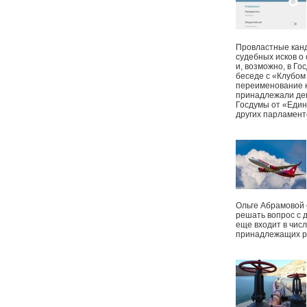
Провластные канд
судебных исков о
и, возможно, в Г
беседе с «Клубом
переименование к
принадлежали деп
Госдумы от «Един
других парламент
Ольге Абрамовой
решать вопрос с 
еще входит в чис
принадлежащих р