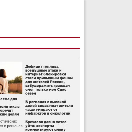
Дефицит топлива,
воздушные атаки и
интернет блокировки
стали привычным фоном
для жителей России,
взбудоражить граждан
смог только мем Сикс
севен
блема для
В регионах с высокой
долей соцвыплат жители
политика в
чаще умирают от
воречит
инфарктов и онкологии
ким целям
стических
Бречалов давно хотел
уйти: эксперты
оя и регионов
комментируют смену