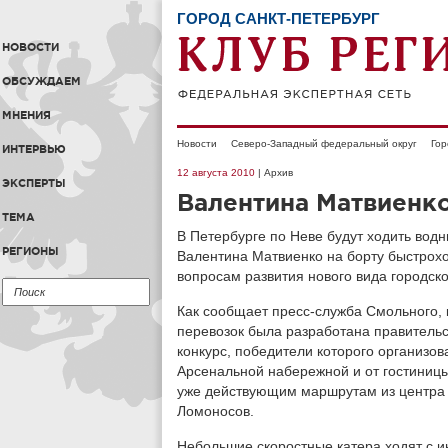
ГОРОД САНКТ-ПЕТЕРБУРГ
НОВОСТИ
ОБСУЖДАЕМ
МНЕНИЯ
Новости
Северо-Западный федеральный округ
Гор
ИНТЕРВЬЮ
12 августа 2010
| Архив
ЭКСПЕРТЫ
Валентина Матвиенко
ТЕМА
В Петербурге по Неве будут ходить водн
РЕГИОНЫ
Валентина Матвиенко на борту быстрох
вопросам развития нового вида городско
Как сообщает пресс-служба Смольного, 
перевозок была разработана правительс
конкурс, победители которого организо
Арсенальной набережной и от гостиницы
уже действующим маршрутам из центра 
Ломоносов.
Небольшие скоростные катера ходят с ин