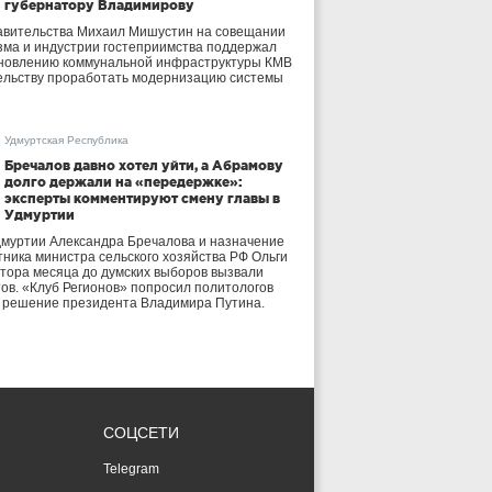
губернатору Владимирову
авительства Михаил Мишустин на совещании
зма и индустрии гостеприимства поддержал
бновлению коммунальной инфраструктуры КМВ
ельству проработать модернизацию системы
Удмуртская Республика
Бречалов давно хотел уйти, а Абрамову
долго держали на «передержке»:
эксперты комментируют смену главы в
Удмуртии
дмуртии Александра Бречалова и назначение
тника министра сельского хозяйства РФ Ольги
тора месяца до думских выборов вызвали
тов. «Клуб Регионов» попросил политологов
е решение президента Владимира Путина.
СОЦСЕТИ
Telegram