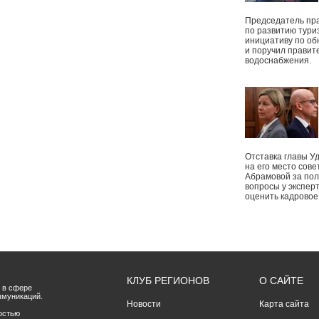
Председатель пр
по развитию тури
инициативу по о
и поручил правит
водоснабжения.
Отставка главы У
на его место сове
Абрамовой за пол
вопросы у экспер
оценить кадрово
КЛУБ РЕГИОНОВ
О САЙТЕ
 в сфере
ммуникаций.
Новости
Карта сайта
остью