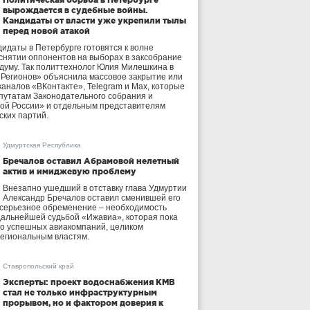
вырождается в судебные войны.
Кандидаты от власти уже укрепили тылы
перед новой атакой
идаты в Петербурге готовятся к волне
 снятии оппонентов на выборах в заксобрание
осдуму. Так политтехнолог Юлия Милешкина в
 Регионов» объяснила массовое закрытие или
аналов «ВКонтакте», Telegram и Max, которые
утатам Законодательного собрания и
ой России» и отдельным представителям
ских партий.
Удмуртская Республика
Бречалов оставил Абрамовой нелетный
актив и имиджевую проблему
Внезапно ушедший в отставку глава Удмуртии
Александр Бречалов оставил сменившей его
 серьезное обременение – необходимость
дальнейшей судьбой «Ижавиа», которая пока
ло успешных авиакомпаний, целиком
егиональным властям.
Ставропольский край
Эксперты: проект водоснабжения КМВ
стал не только инфраструктурным
прорывом, но и фактором доверия к