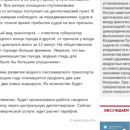
установленных 
ей. Все катера оснащены спутниковыми
показателей вво
от которых поступает на диспетчерский пункт. В
России наметил
сажирам наблюдать за передвижениями судов в
критическое ра
между фактичес
ть точное время прибытия судов на все причалы.
реализацией ст
демографическо
й вид транспорта, – отметила губернатор
Выполнение по
дного конца города в другой, от причала у входа
Владимиром Пу
 домчался всего за 12 минут. На общественном
задачи по стим
т гораздо больше времени. Уверена, что мы
рождаемости и
количества мно
преимущества города, водную гладь для
семей сдержива
а было бы большим упущением».
квадратных мет
из нового докла
мма развития водного пассажирского транспорта
экономики город
ющем году планируется продлить два уже
познакомился «
Регионов». При 
 два новых маршрута. Их количество будет
губернаторов з
обоих показате
твиенко, будет организована работа «водного
фону через центральную диспетчерскую. Сейчас
ОБСУЖДАЕМ 
мерческой услуги, идет расчет тарифов.
© www.club-rf.ru