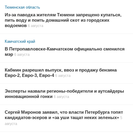
Тюменская область
Из-за паводка жителям Тюмени запрещено купаться,
пить воду и поить домашний скот из городских
водоемов
6 августа
Камчатский край
В Петропавловске-Камчатском официально сменился
мэр
6 августа
Кабмин разрешил выпуск, ввоз и продажу бензина
Евро-2, Евро-3, Евро-4
6 августа
Эксперты назвали регионы-победители и аутсайдеры
инновационной гонки
6 августа
Сергей Миронов заявил, что власти Петербурга топят
кандидатов-эсеров и «за уши тащат неких зеленых»
5
августа