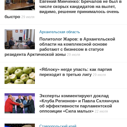
Евгений Минченко: Бречалов не был в
числе скорых кандидатов на вылет,
видимо, решение принималось очень
быстро
29 июля
Архангельская область
Политолог Жаров: в Архангельской
области на комплексной основе
работают с бизнесом в статусе
резидента Арктической зоны
29 июля
«Яблоку» негде упасть: как партия
переходит в третью лигу
29 июля
Эксперты комментируют доклад
«Клуба Регионов» и Павла Склянчука
об эффективности парламентской
оппозиции «Сила малых»
22 июля
Ставропольский край