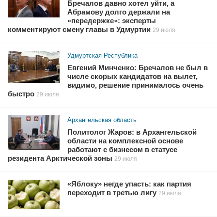
Бречалов давно хотел уйти, а
Абрамову долго держали на
«передержке»: эксперты
комментируют смену главы в Удмуртии
29 июля
Удмуртская Республика
Евгений Минченко: Бречалов не был в
числе скорых кандидатов на вылет,
видимо, решение принималось очень
быстро
29 июля
Архангельская область
Политолог Жаров: в Архангельской
области на комплексной основе
работают с бизнесом в статусе
резидента Арктической зоны
29 июля
«Яблоку» негде упасть: как партия
переходит в третью лигу
29 июля