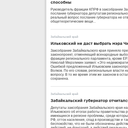
способны
Руководитель фракции КПРФ в заксобрании За
послание губернатора депутатам регионально
реальный вопрос послание губернатора не от
общетеоретические вещи...
Забайкальский край
Ильковский не даст выбрать мэра Ч
Заксобрание Забайкальского края приняло пр
законопроект, отменяющий всенародные выбор
фракции регионального парламента, кроме ЕР
Николай Мерзликин заявил: «Это недемократич
Ошибкой предложенный Ильковским законопро
Волков. По его словам, региональные власти 
вопросу. В то же время этим же законом в ос
сохранена.
Забайкальский край
Забайкальский губернатор отчиталс
Депутаты заксобрания Забайкальского края н
Ильковского об итогах работы правительства р
имеющиеся в регионе проблемы, среди которы
РФ, отток населения, спад в производстве и т
беспокойство, что не были обозначены действ
действий, не фантазий, а действий реальных», 