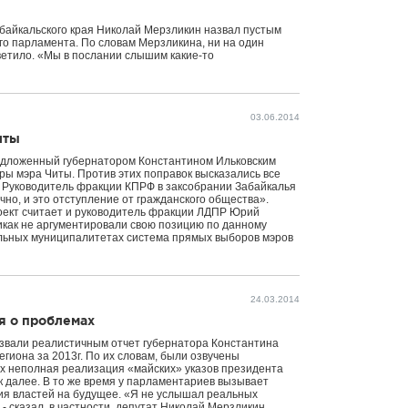
байкальского края Николай Мерзликин назвал пустым
го парламента. По словам Мерзликина, ни на один
ветило. «Мы в послании слышим какие-то
03.06.2014
иты
едложенный губернатором Константином Ильковским
ы мэра Читы. Против этих поправок высказались все
. Руководитель фракции КПРФ в заксобрании Забайкалья
но, и это отступление от гражданского общества».
ект считает и руководитель фракции ЛДПР Юрий
никак не аргументировали свою позицию по данному
тальных муниципалитетах система прямых выборов мэров
24.03.2014
я о проблемах
азвали реалистичным отчет губернатора Константина
егиона за 2013г. По их словам, были озвучены
х неполная реализация «майских» указов президента
ак далее. В то же время у парламентариев вызывает
ия властей на будущее. «Я не услышал реальных
- сказал, в частности, депутат Николай Мерзликин.