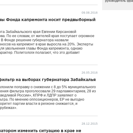
руководитель фр
09.08.2016
авы Фонда капремонта носит предвыборный
та Забайкальского края Евгении Кирсановой
а. По ее словам, от жителей края поступает огромное
. В Фонде решение губернатора назвали
зносов на капремонт в крае выросла на 20%. Эксперты
 для увольнения главы Фонда капремонта, однако
рактер. Политологи полагают, что это добавит
26.05.2016
фильтр на выборах губернатора Забайкалья
клонили поправку о снижении с 8 до 5% муниципального
жения фильтра проголосовали 29 парламентариев, 28 из
аведливой России», КПРФ и ЛДПР заявляют о
ьтра. По мнению оппозиционеров, ЕР не выгодно
оритет партии власти в регионе снижается, и
 рубежах».
28.12.2015
натором изменить ситуацию в крае не