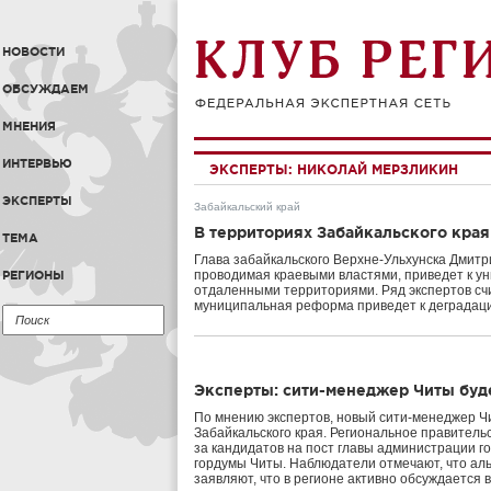
НОВОСТИ
ОБСУЖДАЕМ
МНЕНИЯ
ИНТЕРВЬЮ
ЭКСПЕРТЫ:
НИКОЛАЙ МЕРЗЛИКИН
ЭКСПЕРТЫ
Забайкальский край
В территориях Забайкальского кра
ТЕМА
Глава забайкальского Верхне-Ульхунска Дмит
проводимая краевыми властями, приведет к у
РЕГИОНЫ
отдаленными территориями. Ряд экспертов сч
муниципальная реформа приведет к деградаци
Эксперты: сити-менеджер Читы буде
По мнению экспертов, новый сити-менеджер Чи
Забайкальского края. Региональное правитель
за кандидатов на пост главы администрации г
гордумы Читы. Наблюдатели отмечают, что аль
заявляют, что в регионе активно обсуждается