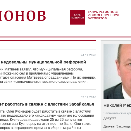
«КЛУБ РЕГИОНОВ»
РЕКОМЕНДУЕТ ПУЛ
ЭКСПЕРТОВ
24.11.2020
я недовольны муниципальной реформой
рий Матвеев заявил, что муниципальная реформа,
ничтожению сёл и проблемам с управлением
итают опасения Матвеева оправданными. По их мнению,
и сёл и «сворачиванию» местного самоуправления.
07.11.2016
т работать в связке с властями Забайкалья
Николай Ме
ты Олег Кузнецов будет работать в связке с властями
Забайкальский кр
ство поддержало его кандидатуру накануне голосования
депутат
орода. Кузнецова поддержали 25 из 26 депутатов
тернативы Кузнецову на этот пост не было. Они также
Депутат Законода
 вопрос возвращения прямых выборов мэра Читы.