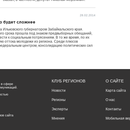
28.02.2014
го будет сложнее
 Ильковского губернатором Забайкальского края.
ого срока прошла под знаком предвыборных обещаний,
ести к социальным потрясениям. В то же время, по их
ию оттока молодежи из региона. Среди плюсов
федеральным центром, консолидацию политических сил
КЛУБ РЕГИОНОВ
О САЙТЕ
 в сфере
ммуникаций.
Новости
Карта сайта
остью
Регионы
О нас
Эксперты
Контакты
лов сайта
Мнения
Мобильная ве