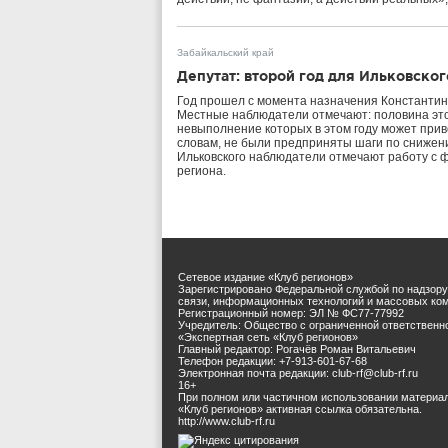
Забайкальский край
Депутат: второй год для Ильковско
Год прошел с момента назначения Константина
Местные наблюдатели отмечают: половина эт
невыполнение которых в этом году может прив
словам, не были предприняты шаги по снижен
Ильковского наблюдатели отмечают работу с 
региона.
Сетевое издание «Клуб регионов»
Зарегистрировано Федеральной службой по надзору
связи, информационных технологий и массовых ко
Регистрационный номер: ЭЛ № ФС77-77992
Учредитель: Общество с ограниченной ответственн
«Экспертная сеть «Клуб регионов»
Главный редактор: Рогачёв Роман Витальевич
Телефон редакции: +7-913-601-67-68
Электронная почта редакции: club-rf@club-rf.ru
16+
При полном или частичном использовании материа
«Клуб регионов» активная ссылка обязательна.
http://www.club-rf.ru