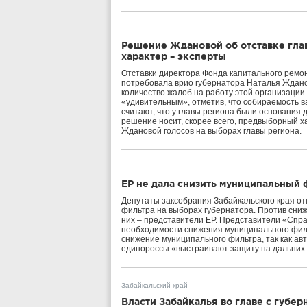
Решение Ждановой об отставке гл
характер – эксперты
Отставки директора Фонда капитального ремон
потребовала врио губернатора Наталья Жданов
количество жалоб на работу этой организации
«удивительным», отметив, что собираемость в
считают, что у главы региона были основания
решение носит, скорее всего, предвыборный ха
Ждановой голосов на выборах главы региона.
ЕР не дала снизить муниципальный 
Депутаты заксобрания Забайкальского края от
фильтра на выборах губернатора. Против сни
них – представители ЕР. Представители «Спр
необходимости снижения муниципального фил
снижение муниципального фильтра, так как авт
единороссы «выстраивают защиту на дальних
Забайкальский край
Власти Забайкалья во главе с губер