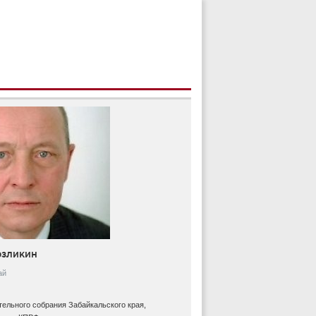
рзликин
ай
тельного собрания Забайкальского края,