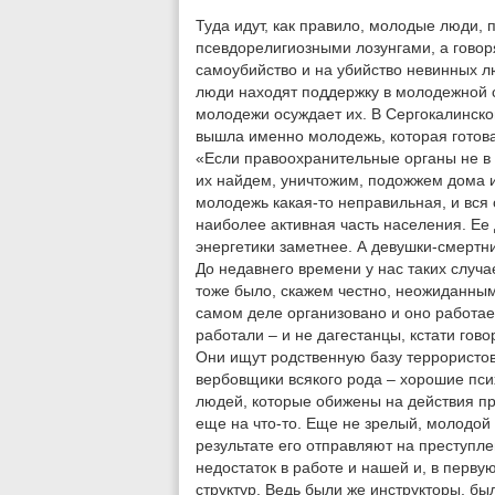
Туда идут, как правило, молодые люди, 
псевдорелигиозными лозунгами, а говоря
самоубийство и на убийство невинных лю
люди находят поддержку в молодежной с
молодежи осуждает их. В Сергокалинско
вышла именно молодежь, которая готова
«Если правоохранительные органы не в 
их найдем, уничтожим, подожжем дома их
молодежь какая-то неправильная, и вся 
наиболее активная часть населения. Ее 
энергетики заметнее. А девушки-смертниц
До недавнего времени у нас таких случа
тоже было, скажем честно, неожиданным.
самом деле организовано и оно работает
работали – и не дагестанцы, кстати гов
Они ищут родственную базу террористов –
вербовщики всякого рода – хорошие псих
людей, которые обижены на действия пр
еще на что-то. Еще не зрелый, молодой 
результате его отправляют на преступл
недостаток в работе и нашей и, в перву
структур. Ведь были же инструкторы, бы