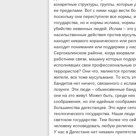
конкретные структуры, группы, которые 
ее пределами. Вот с ними надо вести бо
поскольку они переступили все нормы, 
государства, но и нормы ислама, нормы
убийство невинных людей. Ислам – это р
насильственные действия против мусул
находят никакого коранического или рел
находит понимания или поддержки у на
Сергокалинском районе, когда взорвали
работники связи, машину которых подорв
исполнявших свои профессиональные обя
террористов? Они что, являются против
жители, все тоже мусульмане. То есть эт
бандитов нет ничего, связанного с исл
лозунги. Эти люди – обыкновенные банди
они на это живут. Может быть, среди ни
соображения, но эти идейные соображе
большинства дагестанцев. Это идеи сепа
теологического государства. Наши люди 
светском государстве. Тем более что се
человеку исповедовать любую религию. 
У нас в Дагестане нет никаких препятст