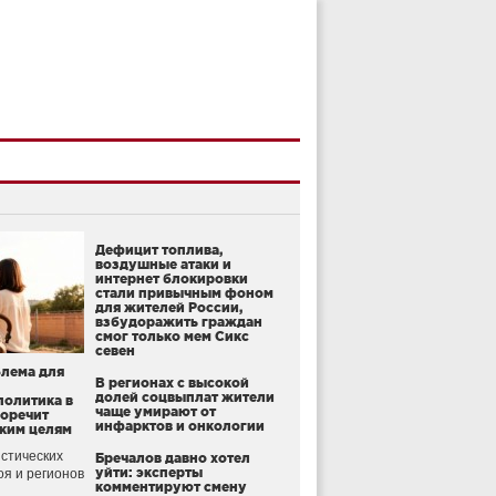
Дефицит топлива,
воздушные атаки и
интернет блокировки
стали привычным фоном
для жителей России,
взбудоражить граждан
смог только мем Сикс
севен
блема для
В регионах с высокой
долей соцвыплат жители
политика в
чаще умирают от
воречит
инфарктов и онкологии
ким целям
стических
Бречалов давно хотел
уйти: эксперты
оя и регионов
комментируют смену