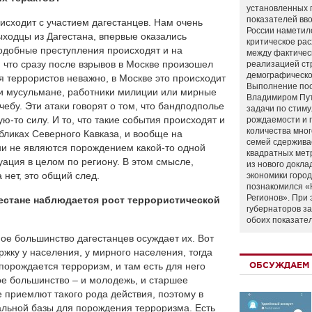
установленных 
показателей вво
роисходит с участием дагестанцев. Нам очень
России наметил
ыходцы из Дагестана, впервые оказались
критическое ра
одобные преступления происходят и на
между фактичес
 что сразу после взрывов в Москве произошел
реализацией ст
демографическо
ля террористов неважно, в Москве это происходит
Выполнение по
ли мусульмане, работники милиции или мирные
Владимиром Пу
чебу. Эти атаки говорят о том, что бандподполье
задачи по стим
ю-то силу. И то, что такие события происходят и
рождаемости и
количества мно
убликах Северного Кавказа, и вообще на
семей сдержива
они не являются порождением какой-то одной
квадратных мет
уация в целом по региону. В этом смысле,
из нового докла
 нет, это общий след.
экономики город
познакомился «
Регионов». При 
гестане наблюдается рост террористической
губернаторов з
обоих показате
ное большинство дагестанцев осуждает их. Вот
жку у населения, у мирного населения, тогда
 порождается терроризм, и там есть для него
ОБСУЖДАЕМ 
ое большинство – и молодежь, и старшее
 приемлют такого рода действия, поэтому в
иальной базы для порождения терроризма. Есть