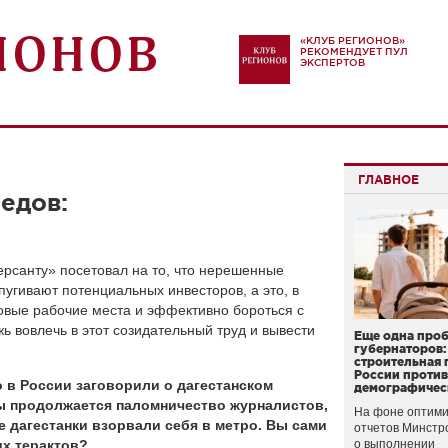
«КЛУБ РЕГИОНОВ»
РЕКОМЕНДУЕТ ПУЛ
ЭКСПЕРТОВ
ГЛАВНОЕ
едов:
рсанту» посетовал на то, что нерешенные
угивают потенциальных инвесторов, а это, в
новые рабочие места и эффективно бороться с
 вовлечь в этот созидательный труд и вывести
Еще одна про
губернаторов:
строительная 
России проти
о в России заговорили о дагестанском
демографичес
ны продолжается паломничество журналистов,
На фоне оптими
е дагестанки взорвали себя в метро. Вы сами
отчетов Минстр
их терактов?
о выполнении