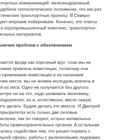
нспортных коммуникаций: железнодорожный,
удобное геополитическое положение, что как раз
стические транспортные проекты. В Северо-
адает морским побережьем. Конечно, это плюсы
ий и агропромышленный комплекс, транспортно-
тельных материалов.
наличии проблем с обеспечением
чается вроде как порочный круг: пока мы не
ожем привлечь инвестиции, поскольку они
не привлекаем инвестиции и не начинаем
очие места, мы не можем молодежь вовлечь в
й из леса. Одно не получается без другого.
отря ни на что, надо развивать экономику,
редприятия, но и, естественно, вести самую
это делать. Будем делать это вместе. И Дмитрий
 приоритетах есть только две силовые
есение, как он говорил, острых кинжальных
боты правоохранительных органов. А остальная
алась содействия тем, кто решил порвать с
альной сферы, работы с религиозными лидерами,