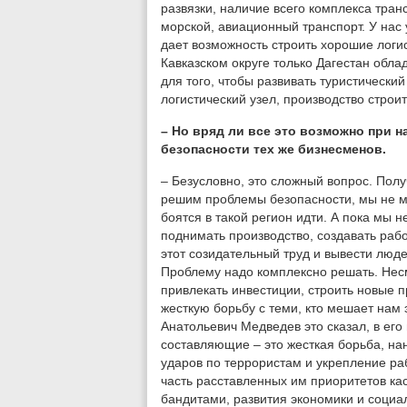
развязки, наличие всего комплекса тра
морской, авиационный транспорт. У нас 
дает возможность строить хорошие логи
Кавказском округе только Дагестан обл
для того, чтобы развивать туристическ
логистический узел, производство строи
– Но вряд ли все это возможно при 
безопасности тех же бизнесменов.
– Безусловно, это сложный вопрос. Полу
решим проблемы безопасности, мы не м
боятся в такой регион идти. А пока мы 
поднимать производство, создавать раб
этот созидательный труд и вывести люде
Проблему надо комплексно решать. Несм
привлекать инвестиции, строить новые п
жесткую борьбу с теми, кто мешает нам 
Анатольевич Медведев это сказал, в его
составляющие – это жесткая борьба, нан
ударов по террористам и укрепление ра
часть расставленных им приоритетов кас
бандитами, развития экономики и соци