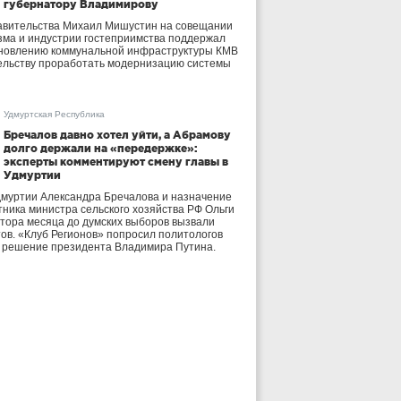
губернатору Владимирову
авительства Михаил Мишустин на совещании
зма и индустрии гостеприимства поддержал
бновлению коммунальной инфраструктуры КМВ
ельству проработать модернизацию системы
Удмуртская Республика
Бречалов давно хотел уйти, а Абрамову
долго держали на «передержке»:
эксперты комментируют смену главы в
Удмуртии
дмуртии Александра Бречалова и назначение
тника министра сельского хозяйства РФ Ольги
тора месяца до думских выборов вызвали
тов. «Клуб Регионов» попросил политологов
е решение президента Владимира Путина.