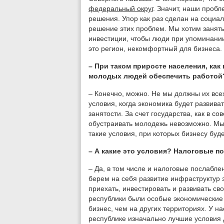
федеральный округ
. Значит, наши проб
решения. Упор как раз сделан на социал
решение этих проблем. Мы хотим занять
инвестиции, чтобы люди при упоминании
это регион, некомфортный для бизнеса.
– При таком приросте населения, как 
молодых людей обеспечить работой
– Конечно, можно. Не мы должны их всех
условия, когда экономика будет развива
занятости. За счет государства, как в с
обустраивать молодежь невозможно. Мы 
такие условия, при которых бизнесу буде
– А какие это условия? Налоговые п
– Да, в том числе и налоговые послабл
берем на себя развитие инфраструктур 
приехать, инвестировать и развивать св
республики были особые экономические 
бизнес, чем на других территориях. У н
республике изначально лучшие условия д