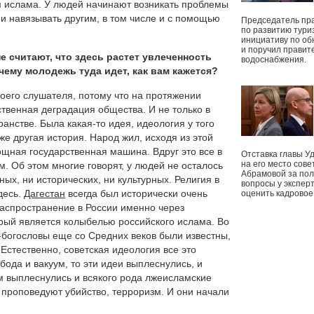
м ислама. У людей начинают возникать проблемы
деи навязывать другим, в том числе и с помощью
Председатель пр
по развитию тури
инициативу по о
и поручил правит
е считают, что здесь растет увлеченность
водоснабжения.
ему молодежь туда идет, как вам кажется?
воего слушателя, потому что на протяжении
твенная деградация общества. И не только в
ранстве. Была какая-то идея, идеология у того
же другая история. Народ жил, исходя из этой
ощная государственная машина. Вдруг это все в
Отставка главы У
на его место сове
м. Об этом многие говорят, у людей не осталось
Абрамовой за пол
ных, ни исторических, ни культурных. Религия в
вопросы у экспер
десь.
Дагестан
всегда был исторически очень
оценить кадрово
аспространение в России именно через
торый является колыбелью российского ислама. Во
богословы еще со Средних веков были известны,
 Естественно, советская идеология все это
бода и вакуум, то эти идеи выплеснулись, и
м выплеснулись и всякого рода лжеисламские
 проповедуют убийство, терроризм. И они начали