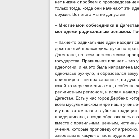
нет никаких проблем с проповедование
только тогда, когда они начинают эти и
оружия. Вот этого мы не допустим.
– Многие мои собеседники в Дагестан
молодежи радикальным исламом. Поч
– Какие-то радикальные идеи находят с
десятилетий происходила духовно-нравс
Дагестане, на всем постсоветском прост
государства. Правильная или нет – это у
идеологии, и на это была направлена м
одночасье рухнуло, и образовался вакуу
ориентиров – ни нравственных, ни духов
какой-то мере заменила это, особенно з
религиозным регионом, и ислам начал р
Дагестан. Есть у нас город Дербент, ко
всем мусульманском мире наши ученые-
и у нас в этом плане глубокие традиции.
придерживала, а когда образовалась сво
вместе с правильным, ценным, истинны
учения, которые проповедуют агрессию,
завоевывать какую-то часть аудитории.