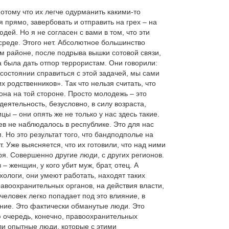
потому что их легче одурманить какими-то
 прямо, завербовать и отправить на грех – на
дей. Но я не согласен с вами в том, что эти
реде. Этого нет. Абсолютное большинство
м районе, после подрыва вышки сотовой связи,
 была дать отпор террористам. Они говорили:
состоянии справиться с этой задачей, мы сами
 родственников». Так что нельзя считать, что
она на той стороне. Просто молодежь – это
деятельность, безусловно, в силу возраста,
ы – они опять же не только у нас здесь такие.
ев не наблюдалось в республике. Это для нас
 Но это результат того, что бандподполье на
. Уже выясняется, что их готовили, что над ними
оря. Совершенно другие люди, с других регионов.
 женщин, у кого убит муж, брат, отец. А
ологи, они умеют работать, находят таких
авоохранительных органов, на действия власти,
человек легко попадает под это влияние, в
ение. Это фактически обманутые люди. Это
ю очередь, конечно, правоохранительных
ли опытные люди, которые с этими