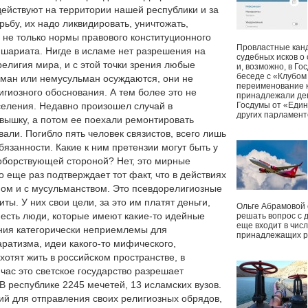
действуют на территории нашей республики и за
рьбу, их надо ликвидировать, уничтожать,
и не только нормы правового конституционного
Провластные канд
 шариата. Нигде в исламе нет разрешения на
судебных исков о
елигия мира, и с этой точки зрения любые
и, возможно, в Г
беседе с «Клубом
ьман или немусульман осуждаются, они не
переименование к
игиозного обоснования. А тем более это не
принадлежали деп
селения. Недавно произошел случай в
Госдумы от «Един
других парламент
 вышку, а потом ее поехали ремонтировать
али. Погибло пять человек связистов, всего лишь
занности. Какие к ним претензии могут быть у
оборствующей стороной? Нет, это мирные
о еще раз подтверждает тот факт, что в действиях
амом и с мусульманством. Это псевдорелигиозные
ты. У них свои цели, за это им платят деньги,
Ольге Абрамовой
х есть люди, которые имеют какие-то идейные
решать вопрос с 
еще входит в чис
ния категорически неприемлемы для
принадлежащих р
ратизма, идеи какого-то мифического,
хотят жить в российском пространстве, в
йчас это светское государство разрешает
В республике 2245 мечетей, 13 исламских вузов.
вий для отправления своих религиозных обрядов,