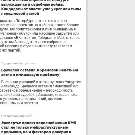
вырождается в судебные войны.
Кандидаты от власти уже укрепили тылы
перед новой атакой
идаты в Петербурге готовятся к волне
 снятии оппонентов на выборах в заксобрание
осдуму. Так политтехнолог Юлия Милешкина в
 Регионов» объяснила массовое закрытие или
аналов «ВКонтакте», Telegram и Max, которые
утатам Законодательного собрания и
ой России» и отдельным представителям
ских партий.
Удмуртская Республика
Бречалов оставил Абрамовой нелетный
актив и имиджевую проблему
Внезапно ушедший в отставку глава Удмуртии
Александр Бречалов оставил сменившей его
 серьезное обременение – необходимость
дальнейшей судьбой «Ижавиа», которая пока
ло успешных авиакомпаний, целиком
егиональным властям.
Ставропольский край
Эксперты: проект водоснабжения КМВ
стал не только инфраструктурным
прорывом, но и фактором доверия к