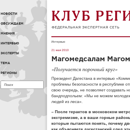
НОВОСТИ
ОБСУЖДАЕМ
МНЕНИЯ
Интервью
ИНТЕРВЬЮ
21 мая 2010
ЭКСПЕРТЫ
Магомедсалам Магом
ТЕМА
«Получается порочный круг»
РЕГИОНЫ
Президент Дагестана в интервью «Комме
проблемы безопасности в республике отп
свою очередь, не позволяет создавать 
бандподпольем: «Мы не можем молодежь
людей из леса».
– После терактов в московском метр
экстремизме, а в ваши горные райо
которые пытаются понять, почему дв
как объясняете дагестанский след эт