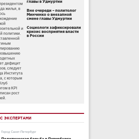
главы в Удмуртии
президентом
да жилья, в
Вне очереди – политолог
ось
Минченко о внезапной
схождение
смене главы Удмуртии
кой
Социологи зафиксировали
роительной и
кризис восприятия власти
й политики.
в России
ставленной
тиным
улированию
 повышению
годетных
ет дефицит
ров, следует
да Института
а, с которым
Клуб
этом в KPI
аписан рост
лей.
С ЭКСПЕРТАМИ
Город Санкт-Петербург
Политическая борьба в Петербурге