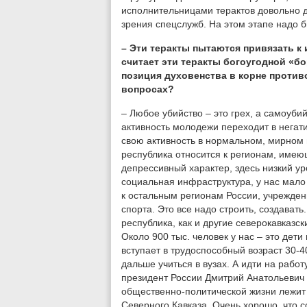
исполнительницами терактов довольно д
зрения спецслужб. На этом этапе надо б
– Эти теракты пытаются привязать к
считает эти теракты богоугодной «б
позиция духовенства в корне против
вопросах?
– Любое убийство – это грех, а самоуб
активность молодежи переходит в негат
свою активность в нормальном, мирном 
республика относится к регионам, имею
депрессивный характер, здесь низкий ур
социальная инфраструктура, у нас мало
к остальным регионам России, учрежден
спорта. Это все надо строить, создавать
республика, как и другие северокавказс
Около 900 тыс. человек у нас – это дет
вступает в трудоспособный возраст 30-4
дальше учиться в вузах. А идти на работ
президент России Дмитрий Анатольевич 
общественно-политической жизни лежит 
Северного Кавказа. Очень хорошо, что 