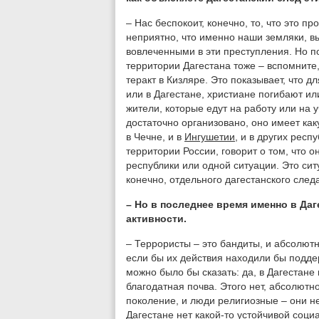
– Нас беспокоит, конечно, то, что это п
неприятно, что именно наши земляки, в
вовлеченными в эти преступления. Но п
территории Дагестана тоже – вспомните,
теракт в Кизляре. Это показывает, что д
или в Дагестане, христиане погибают и
жители, которые едут на работу или на у
достаточно организовано, оно имеет каку
в Чечне, и в
Ингушетии
, и в других респ
территории России, говорит о том, что 
республики или одной ситуации. Это сит
конечно, отдельного дагестанского следа
– Но в последнее время именно в Да
активности.
– Террористы – это бандиты, и абсолют
если бы их действия находили бы поддер
можно было бы сказать: да, в Дагестане
благодатная почва. Этого нет, абсолютн
поколение, и люди религиозные – они не
Дагестане нет какой-то устойчивой соц