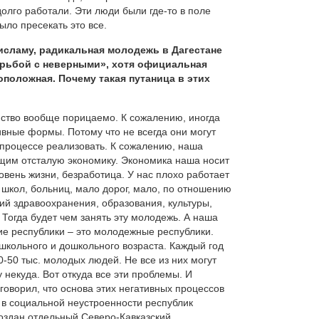
олго работали. Эти люди были где-то в поле
ыло пресекать это все.
 исламу, радикальная молодежь в Дагестане
орьбой с неверными», хотя официальная
оположная. Почему такая путаница в этих
ийство вообще порицаемо. К сожалению, иногда
ивные формы. Потому что не всегда они могут
процессе реализовать. К сожалению, наша
щим отсталую экономику. Экономика наша носит
овень жизни, безработица. У нас плохо работает
 школ, больниц, мало дорог, мало, по отношению
ий здравоохранения, образования, культуры,
. Тогда будет чем занять эту молодежь. А наша
кие республики – это молодежные республики.
и школьного и дошкольного возраста. Каждый год
0-50 тыс. молодых людей. Не все из них могут
у некуда. Вот откуда все эти проблемы. И
говорил, что основа этих негативных процессов
в социальной неустроенности республик
создан отдельный
Северо-Кавказский