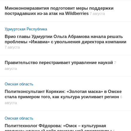
Минэкономразвития подготовит меры поддержки
пострадавших из-за атак на Wildberries
7 августа
Удмуртская Республика
Врио главы Удмуртии Ольга Абрамова начала решать
проблемы «Ижавиа» с увольнения директора компании
7 августа
Правительство перестраивает управление наукой
7
августа
Омская область
Политконсультант Корякин: «Золотая маска» в Омске
стала примером того, как культура усиливает регион
6
августа
Омская область
Политтехнолог Фёдорова: «Омск – культурная
столица» удачный кейс социальной архитектуры