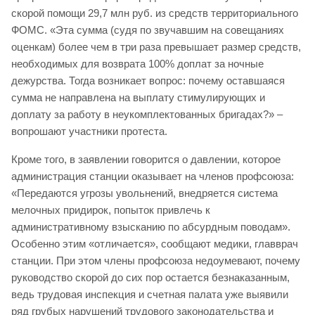
скорой помощи 29,7 млн руб. из средств территориального
ФОМС. «Эта сумма (судя по звучавшим на совещаниях
оценкам) более чем в три раза превышает размер средств,
необходимых для возврата 100% доплат за ночные
дежурства. Тогда возникает вопрос: почему оставшаяся
сумма не направлена на выплату стимулирующих и
доплату за работу в неукомплектованных бригадах?» –
вопрошают участники протеста.
Кроме того, в заявлении говорится о давлении, которое
администрация станции оказывает на членов профсоюза:
«Передаются угрозы увольнений, внедряется система
мелочных придирок, попыток привлечь к
административному взысканию по абсурдным поводам».
Особенно этим «отличается», сообщают медики, главврач
станции. При этом члены профсоюза недоумевают, почему
руководство скорой до сих пор остается безнаказанным,
ведь трудовая инспекция и счетная палата уже выявили
ряд грубых нарушений трудового законодательства и