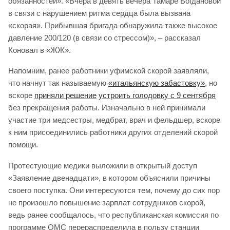
обязанностей». «Вчера в девять вечера Тамаре Богдановой
в связи с нарушением ритма сердца была вызвана
«скорая». Прибывшая бригада обнаружила также высокое
давление 200/120 (в связи со стрессом)», – рассказал
Коновал в «ЖЖ».
Напомним, ранее работники уфимской скорой заявляли,
что начнут так называемую
«итальянскую забастовку»
, но
вскоре
приняли решение
устроить голодовку с 9 сентября
без прекращения работы. Изначально в ней принимали
участие три медсестры, медбрат, врач и фельдшер, вскоре
к ним присоединились работники других отделений скорой
помощи.
Протестующие медики выложили в открытый доступ
«Заявление двенадцати», в котором объяснили причины
своего поступка. Они интересуются тем, почему до сих пор
не произошло повышение зарплат сотрудников скорой,
ведь ранее сообщалось, что республиканская комиссия по
программе ОМС перераспределила в пользу станции