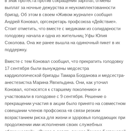
в знак протеста против сокращения зарплат, отмены
выплат за ночные дежурства и неукомплектованности
бригад. Об этом в своем «Живом журнале» сообщил
Андрей Коновал, оргсекретарь профсоюза «Действие».
Стоит отметить, что вместе с медиками из солидарности
голодовку начала и одна из жительниц Уфы Юлия
Соколова. Она же ранее вышла на одиночный пикет в их
поддержку.
Вместе с тем Коновал сообщил, что прекратить голодовку
17 сентября были вынуждены медсестра
кардиологической бригады Тамара Богданова и медсестра-
анестезистка Марина Явгильдина. Они, как уточил
Коновал, «относятся к старшему поколению» и
участвовали в голодовке с 9 сентября. Решение о
прекращении участия в акции было принято на совместном
совещании членов профсоюза «в связи резким
возрастанием риска для жизни и здоровья голодающих при
продолжении ими исполнения своих служебных