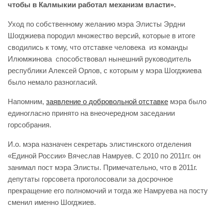
чтобы в Калмыкии работал механизм власти».
Уход по собственному желанию мэра Элисты Эрдни
Шогджиева породил множество версий, которые в итоге
сводились к тому, что отставке человека из команды
Илюмжинова способствовал нынешний руководитель
республики Алексей Орлов, с которым у мэра Шогджиева
было немало разногласий.
Напомним,
заявление о добровольной отставке
мэра было
единогласно принято на внеочередном заседании
горсобрания.
И.о. мэра назначен секретарь элистинского отделения
«Единой России» Вячеслав Намруев. С 2010 по 2011гг. он
занимал пост мэра Элисты. Примечательно, что в 2011г.
депутаты горсовета проголосовали за досрочное
прекращение его полномочий и тогда же Намруева на посту
сменил именно Шогджиев.