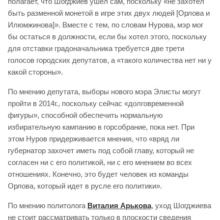
полагает, что Шогджиев ушел сам, поскольку «не захотел
быть разменной монетой в игре этих двух людей [Орлова и
Илюмжинова]». Вместе с тем, по словам Нурова, мэр мог
бы остаться в должности, если бы хотел этого, поскольку
для отставки градоначальника требуется две трети
голосов городских депутатов, а «такого количества нет ни у
какой стороны».
По мнению депутата, выборы нового мэра Элисты могут
пройти в 2014г., поскольку сейчас «долговременной
фигуры», способной обеспечить нормальную
избирательную кампанию в горсобрание, пока нет. При
этом Нуров придерживается мнения, что «вряд ли
губернатор захочет иметь под собой главу, который не
согласен ни с его политикой, ни с его мнением во всех
отношениях. Конечно, это будет человек из команды
Орлова, который идет в русле его политики».
По мнению политолога
Виталия Арькова
, уход Шогджиева
не стоит рассматривать только в плоскости сведения