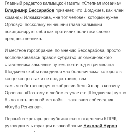
Главный редактор калмыцкой газеты «Степная мозаика»
Владимир Бессарабов
признает, что Шогджиев, как член
команды Илюмжинова, «не тот человек, который нужен
Орлову», поскольку нынешний глава Калмыкии
позиционирует себя как противник политики своего
предшественника.
И местное горсобрание, по мнению Бессарабова, просто
воспользовалась правом «убрать» илюмжиновского
ставленника законным путем: почти год и три месяца
Шогджиев якобы находился «на больничном», которого в
конце концов так и не предоставил, тем
самым собственноручно «вбросив белый шар в корзину
Орлова». «Поэтому в любом случае его [Шогджиева] нужно
было гнать поганой метлой», – заключил собеседник
«Клуба Регионов».
Первый секретарь республиканского отделения КПРФ,
руководитель фракции в заксобрании
Николай Нуров