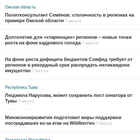
Омская область
Политконсультант Семёнов: столичность в регионах на
примере Омской области
7 августа
Долголетие для «стареющих» регионов – новые точки
роста на фоне кадрового голода
7 августа
На фоне роста дефицита бюджетов Совфед требует от
регионов в рекордный срок распродать неликвидное
имущество
7 августа
Республика Тыва
Людмила Нарусова, может сохранить пост сенатора от
Тувы
7 августа
Минэкономразвития подготовит меры поддержки
пострадавших из-за атак на Wildberries
7 августа
Удмуртская Республика