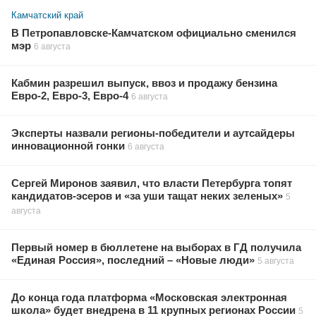
Камчатский край
В Петропавловске-Камчатском официально сменился
мэр
6 августа
Кабмин разрешил выпуск, ввоз и продажу бензина
Евро-2, Евро-3, Евро-4
6 августа
Эксперты назвали регионы-победители и аутсайдеры
инновационной гонки
6 августа
Сергей Миронов заявил, что власти Петербурга топят
кандидатов-эсеров и «за уши тащат неких зеленых»
5
августа
Первый номер в бюллетене на выборах в ГД получила
«Единая Россия», последний – «Новые люди»
5 августа
До конца года платформа «Московская электронная
школа» будет внедрена в 11 крупных регионах России
5