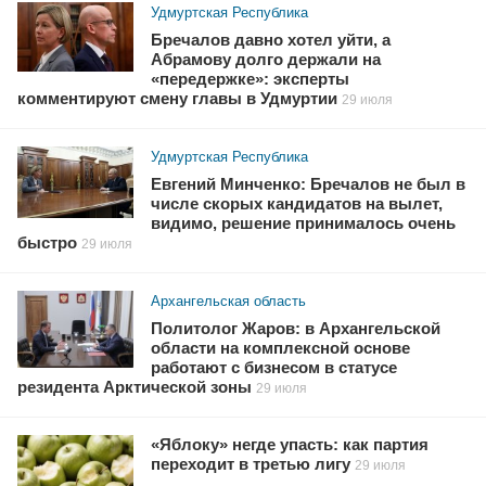
Удмуртская Республика
Бречалов давно хотел уйти, а
Абрамову долго держали на
«передержке»: эксперты
комментируют смену главы в Удмуртии
29 июля
Удмуртская Республика
Евгений Минченко: Бречалов не был в
числе скорых кандидатов на вылет,
видимо, решение принималось очень
быстро
29 июля
Архангельская область
Политолог Жаров: в Архангельской
области на комплексной основе
работают с бизнесом в статусе
резидента Арктической зоны
29 июля
«Яблоку» негде упасть: как партия
переходит в третью лигу
29 июля