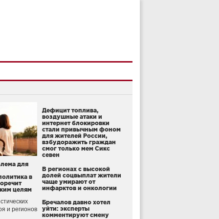
Дефицит топлива,
воздушные атаки и
интернет блокировки
стали привычным фоном
для жителей России,
взбудоражить граждан
смог только мем Сикс
севен
блема для
В регионах с высокой
долей соцвыплат жители
политика в
чаще умирают от
воречит
инфарктов и онкологии
ким целям
стических
Бречалов давно хотел
уйти: эксперты
оя и регионов
комментируют смену