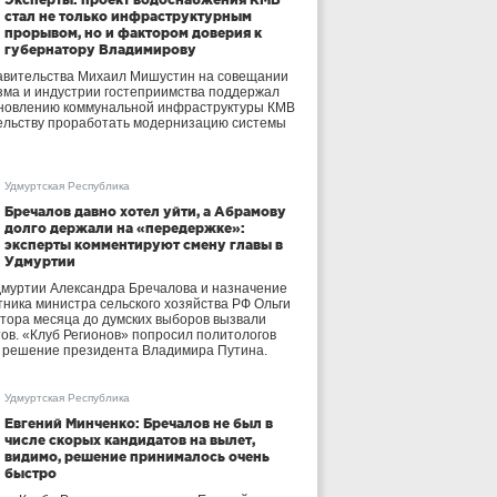
стал не только инфраструктурным
прорывом, но и фактором доверия к
губернатору Владимирову
авительства Михаил Мишустин на совещании
зма и индустрии гостеприимства поддержал
бновлению коммунальной инфраструктуры КМВ
ельству проработать модернизацию системы
Удмуртская Республика
Бречалов давно хотел уйти, а Абрамову
долго держали на «передержке»:
эксперты комментируют смену главы в
Удмуртии
дмуртии Александра Бречалова и назначение
тника министра сельского хозяйства РФ Ольги
тора месяца до думских выборов вызвали
тов. «Клуб Регионов» попросил политологов
е решение президента Владимира Путина.
Удмуртская Республика
Евгений Минченко: Бречалов не был в
числе скорых кандидатов на вылет,
видимо, решение принималось очень
быстро