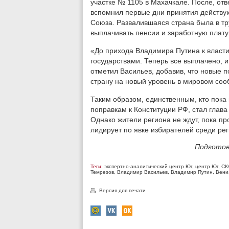
участке № 1105 в Махачкале. После, от
вспомнил первые дни принятия действу
Союза. Развалившаяся страна была в т
выплачивать пенсии и заработную плату
«До прихода Владимира Путина к власти
государствами. Теперь все выплачено, и
отметил Васильев, добавив, что новые 
страну на новый уровень в мировом соо
Таким образом, единственным, кто пока
поправкам к Конституции РФ, стал глав
Однако жители региона не ждут, пока п
лидирует по явке избирателей среди ре
Подготов
Теги:
экспертно-аналитический центр Юг
,
центр Юг
,
СК
Темрезов
,
Владимир Васильев
,
Владимир Путин
,
Вени
Версия для печати