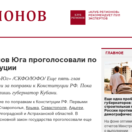
«КЛУБ РЕГИОНОВ»
РЕКОМЕНДУЕТ ПУЛ
ЭКСПЕРТОВ
ГЛАВНОЕ
нов Юга проголосовали по
уции
 «Юг» /СКФО/ЮФО/ Еще пять глав
ли за поправки к Конституции РФ. Пока
лишь губернатор Кубани.
Еще одна про
ие по поправкам к Конституции РФ. Первыми
губернаторов:
строительная 
Ставрополья,
Крыма
,
Севастополя
,
Адыгеи
,
России проти
олгоградской и Астраханской областей. В
демографичес
сновной закон государства проголосовали еще
На фоне оптими
отчетов Минстр
о выполнении