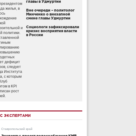
главы в Удмуртии
президентом
да жилья, в
Вне очереди – политолог
ось
Минченко о внезапной
схождение
смене главы Удмуртии
кой
Социологи зафиксировали
роительной и
кризис восприятия власти
й политики.
в России
ставленной
тиным
улированию
 повышению
годетных
ет дефицит
ров, следует
да Института
а, с которым
Клуб
этом в KPI
аписан рост
лей.
С ЭКСПЕРТАМИ
Ставропольский край
Эксперты: проект водоснабжения КМВ