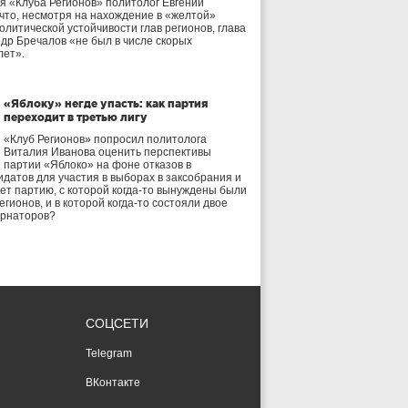
я «Клуба Регионов» политолог Евгений
 что, несмотря на нахождение в «желтой»
олитической устойчивости глав регионов, глава
др Бречалов «не был в числе скорых
лет».
«Яблоку» негде упасть: как партия
переходит в третью лигу
«Клуб Регионов» попросил политолога
Виталия Иванова оценить перспективы
партии «Яблоко» на фоне отказов в
идатов для участия в выборах в заксобрания и
дет партию, с которой когда-то вынуждены были
егионов, и в которой когда-то состояли двое
ернаторов?
СОЦСЕТИ
Telegram
ВКонтакте