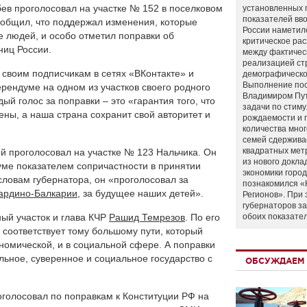
ев проголосовал на участке № 152 в поселковом
установленных 
показателей вво
ообщил, что поддержал изменения, которые
России наметил
 людей, и особо отметил поправки об
критическое ра
ниц России.
между фактичес
реализацией ст
 своим подписчикам в сетях «ВКонтакте» и
демографическо
Выполнение по
ерендуме на одном из участков своего родного
Владимиром Пу
ый голос за поправки – это «гарантия того, что
задачи по стим
ны, а наша страна сохранит свой авторитет и
рождаемости и
количества мно
семей сдержива
квадратных мет
ой проголосовал на участке № 123 Нальчика. Он
из нового докла
думе показателем сопричастности в принятии
экономики город
словам губернатора, он «проголосовал за
познакомился «
ардино-Балкарии
, за будущее наших детей».
Регионов». При 
губернаторов з
ый участок и глава КЧР
Рашид Темрезов
. По его
обоих показате
 соответствует тому большому пути, который
ономической, и в социальной сфере. А поправки
льное, суверенное и социальное государство с
ОБСУЖДАЕМ 
голосовал по поправкам к Конституции РФ на