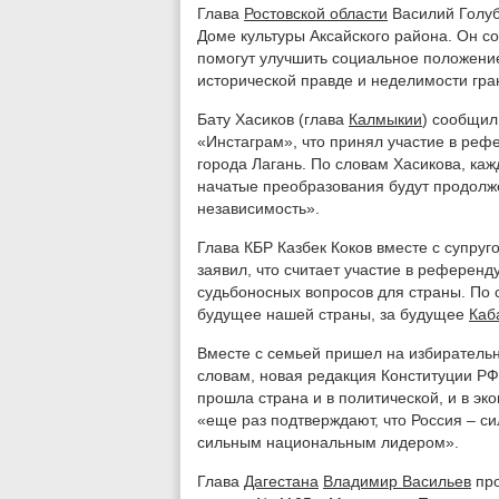
Глава
Ростовской области
Василий Голуб
Доме культуры Аксайского района. Он с
помогут улучшить социальное положение
исторической правде и неделимости гра
Бату Хасиков (глава
Калмыкии
) сообщил
«Инстаграм», что принял участие в реф
города Лагань. По словам Хасикова, кажд
начатые преобразования будут продолже
независимость».
Глава КБР Казбек Коков вместе с супруг
заявил, что считает участие в референ
судьбоносных вопросов для страны. По 
будущее нашей страны, за будущее
Каб
Вместе с семьей пришел на избирательн
словам, новая редакция Конституции РФ
прошла страна и в политической, и в эк
«еще раз подтверждают, что Россия – си
сильным национальным лидером».
Глава
Дагестана
Владимир Васильев
про