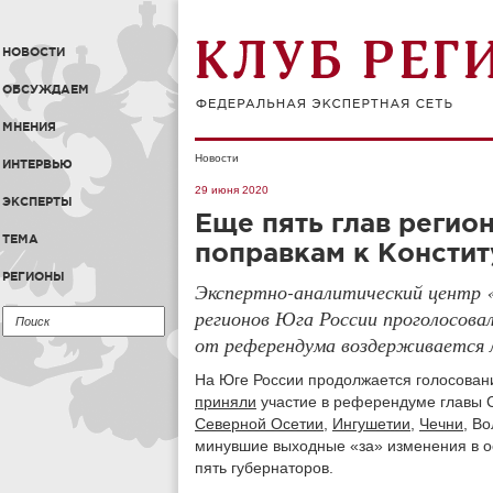
НОВОСТИ
ОБСУЖДАЕМ
МНЕНИЯ
Новости
ИНТЕРВЬЮ
29 июня 2020
ЭКСПЕРТЫ
Еще пять глав регио
ТЕМА
поправкам к Констит
РЕГИОНЫ
Экспертно-аналитический центр
регионов Юга России проголосова
от референдума воздерживается 
На Юге России продолжается голосован
приняли
участие в референдуме главы 
Северной Осетии
,
Ингушетии
,
Чечни
, В
минувшие выходные «за» изменения в о
пять губернаторов.