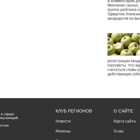
В комментарии дл
Минченко сказал,
группе рейтинга п
Удмуртии Алексан
кандидатов на вы
регистрации канд
горсоветы. Что ж
считаться главы р
действующих губ
КЛУБ РЕГИОНОВ
О САЙТЕ
 в сфере
ммуникаций.
Новости
Карта сайта
остью
Регионы
О нас