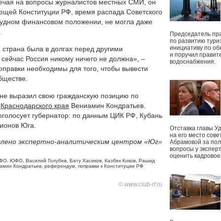
вечая на вопросы журналистов местных СМИ, он
ющей Конституции РФ, время распада Советского
рудном финансовом положении, не могла даже
.
Председатель пр
по развитию тури
инициативу по о
 страна была в долгах перед другими
и поручил правит
 сейчас Россия никому ничего не должна», –
водоснабжения.
поправки необходимы для того, чтобы вывести
бществе.
 не выразил свою гражданскую позицию по
а
Краснодарского края
Вениамин Кондратьев.
роголосует губернатор: по данным ЦИК РФ, Кубань
гионов Юга.
Отставка главы У
на его место сове
лено экспертно-аналитическим центром «Юг»
Абрамовой за пол
вопросы у экспер
оценить кадрово
ФО
,
ЮФО
,
Василий Голубев
,
Бату Хасиков
,
Казбек Коков
,
Рашид
амин Кондратьев
,
референдум
,
поправки к Конституции РФ
© www.club-rf.ru