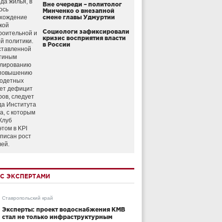
да жилья, в
Вне очереди – политолог
ось
Минченко о внезапной
схождение
смене главы Удмуртии
кой
Социологи зафиксировали
роительной и
кризис восприятия власти
й политики.
в России
ставленной
тиным
улированию
 повышению
годетных
ет дефицит
ров, следует
да Института
а, с которым
Клуб
этом в KPI
аписан рост
лей.
С ЭКСПЕРТАМИ
Ставропольский край
Эксперты: проект водоснабжения КМВ
стал не только инфраструктурным