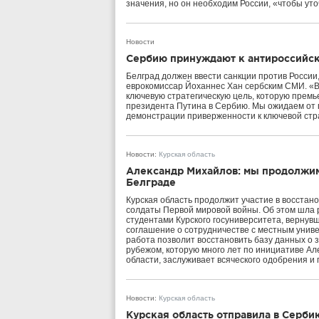
значения, но он необходим России, «чтобы ут
Новости
Сербию принуждают к антироссийс
Белград должен ввести санкции против России,
еврокомиссар Йоханнес Хан сербским СМИ. «В
ключевую стратегическую цель, которую премь
президента Путина в Сербию. Мы ожидаем от
демонстрации приверженности к ключевой стра
Новости
:
Курская область
Александр Михайлов: мы продолжим
Белграде
Курская область продолжит участие в восстано
солдаты Первой мировой войны. Об этом шла р
студентами Курского госуниверситета, вернув
соглашение о сотрудничестве с местным унив
работа позволит восстановить базу данных о
рубежом, которую много лет по инициативе Ал
области, заслуживает всяческого одобрения и
Новости
:
Курская область
Курская область отправила в Серб