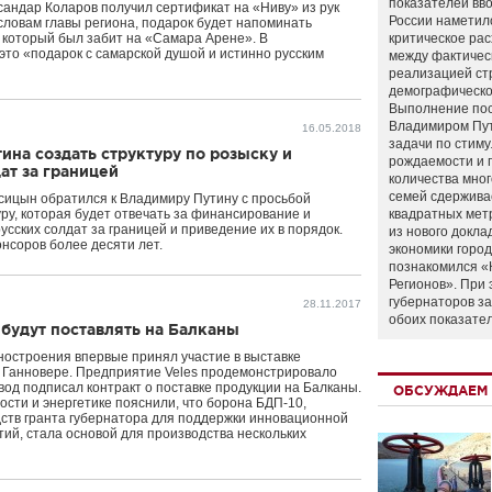
показателей вво
сандар Коларов получил сертификат на «Ниву» из рук
России наметил
словам главы региона, подарок будет напоминать
 который был забит на «Самара Арене». В
критическое ра
это «подарок с самарской душой и истинно русским
между фактичес
реализацией ст
демографическо
Выполнение по
Владимиром Пу
16.05.2018
задачи по стим
ина создать структуру по розыску и
рождаемости и
ат за границей
количества мно
семей сдержива
сицын обратился к Владимиру Путину с просьбой
ру, которая будет отвечать за финансирование и
квадратных мет
сских солдат за границей и приведение их в порядок.
из нового докла
онсоров более десяти лет.
экономики город
познакомился «
Регионов». При 
губернаторов з
28.11.2017
обоих показате
 будут поставлять на Балканы
ностроения впервые принял участие в выставке
 в Ганновере. Предприятие Veles продемонстрировало
вод подписал контракт о поставке продукции на Балканы.
ОБСУЖДАЕМ 
сти и энергетике пояснили, что борона БДП-10,
дств гранта губернатора для поддержки инновационной
й, стала основой для производства нескольких