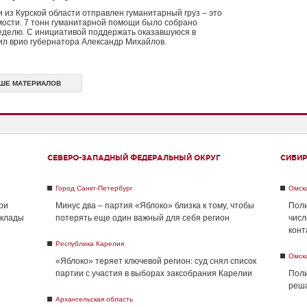
из Курской области отправлен гуманитарный груз – это
ости. 7 тонн гуманитарной помощи было собрано
неделю. С инициативой поддержать оказавшуюся в
л врио губернатора Александр Михайлов.
ШЕ МАТЕРИАЛОВ
СЕВЕРО-ЗАПАДНЫЙ ФЕДЕРАЛЬНЫЙ ОКРУГ
СИБИР
Город Санкт-Петербург
Омск
ри
Минус два – партия «Яблоко» близка к тому, чтобы
Поли
склады
потерять еще один важный для себя регион
числ
конт
Республика Карелия
Омск
«Яблоко» теряет ключевой регион: суд снял список
партии с участия в выборах заксобрания Карелии
Поли
реша
Архангельская область