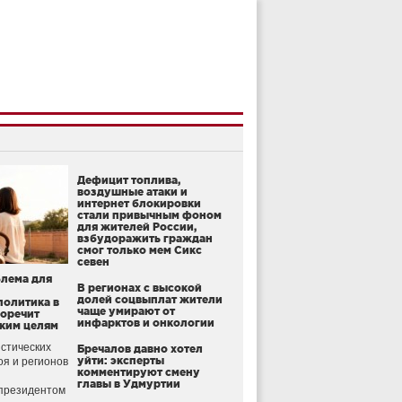
Дефицит топлива,
воздушные атаки и
интернет блокировки
стали привычным фоном
для жителей России,
взбудоражить граждан
смог только мем Сикс
севен
блема для
В регионах с высокой
долей соцвыплат жители
политика в
чаще умирают от
воречит
инфарктов и онкологии
ким целям
стических
Бречалов давно хотел
уйти: эксперты
оя и регионов
комментируют смену
главы в Удмуртии
президентом