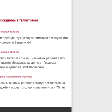
БОЖДЕННЫЕ ТЕРРИТОРИИ
рожская область
м президенту Путину заниматься автобусными
новками в Бердянске?
рожская область
рвой пятерке списка ЕР в новых регионах экс-
удсмен Москалькова, депутат Госдумы
нов и адмирал ВМФ Касатонов
цкая Народная Республика
вники в новых регионах смогут оставаться на
лужбе и после того, как им исполниться 70 лет