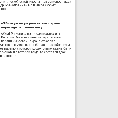
олитической устойчивости глав регионов, глава
др Бречалов «не был в числе скорых
лет».
«Яблоку» негде упасть: как партия
переходит в третью лигу
«Клуб Регионов» попросил политолога
Виталия Иванова оценить перспективы
партии «Яблоко» на фоне отказов в
идатов для участия в выборах в заксобрания и
дет партию, с которой когда-то вынуждены были
егионов, и в которой когда-то состояли двое
ернаторов?