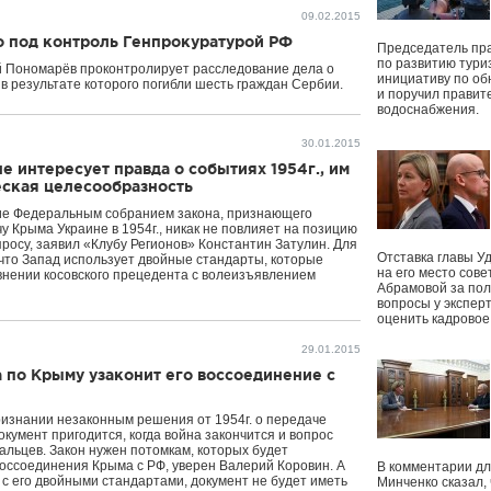
09.02.2015
о под контроль Генпрокуратурой РФ
Председатель пр
по развитию тури
й Пономарёв проконтролирует расследование дела о
инициативу по о
в результате которого погибли шесть граждан Сербии.
и поручил правит
водоснабжения.
30.01.2015
е интересует правда о событиях 1954г., им
еская целесообразность
е Федеральным собранием закона, признающего
у Крыма Украине в 1954г., никак не повлияет на позицию
просу, заявил «Клубу Регионов» Константин Затулин. Для
Отставка главы У
 что Запад использует двойные стандарты, которые
на его место сове
нении косовского прецедента с волеизъявлением
Абрамовой за пол
вопросы у экспер
оценить кадрово
29.01.2015
 по Крыму узаконит его воссоединение с
изнании незаконным решения от 1954г. о передаче
кумент пригодится, когда война закончится и вопрос
альцев. Закон нужен потомкам, которых будет
оссоединения Крыма с РФ, уверен Валерий Коровин. А
В комментарии дл
 с его двойными стандартами, документ не будет иметь
Минченко сказал,