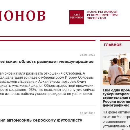
«КЛУБ РЕГИОНОВ»
РЕКОМЕНДУЕТ ПУЛ
ЭКСПЕРТОВ
ГЛАВНОЕ
26.06.2018
гельская область развивает международное
регионов начала развивать отношения с Сербией. А
ская делегация во главе с губернатором Игорем Орловым
вых домов в Ереване и Архангельске, которые будут
вивать культурный диалог. Объем экспортной продукции
роте составляет 93%, что позволяет региону уже сейчас
Еще одна про
го из новых майских указов президента по увеличению
губернаторов:
строительная 
России проти
демографичес
На фоне оптими
18.06.2018
отчетов Минстр
рил автомобиль сербскому футболисту
о выполнении
установленных 