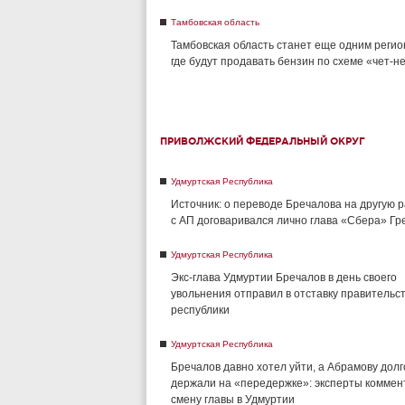
Тамбовская область
Тамбовская область станет еще одним регио
где будут продавать бензин по схеме «чет-н
ПРИВОЛЖСКИЙ ФЕДЕРАЛЬНЫЙ ОКРУГ
Удмуртская Республика
Источник: о переводе Бречалова на другую 
с АП договаривался лично глава «Сбера» Г
Удмуртская Республика
Экс-глава Удмуртии Бречалов в день своего
увольнения отправил в отставку правительс
республики
Удмуртская Республика
Бречалов давно хотел уйти, а Абрамову долг
держали на «передержке»: эксперты комме
смену главы в Удмуртии