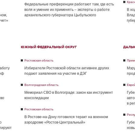
Крас
Федеральные преференции работают там, где есть
воля и умение их применять – эксперты о работе
В хо
ном,
архангельского губернатора Цыбульского
Влад
ечет»
губе
ЮЖНЫЙ ФЕДЕРАЛЬНЫЙ ОКРУГ
ДАЛЬ
Ростовская область
Прим
работу
Избиратели Ростовской области активнее других
Мэру
реф
подают заявления на участие в ДЭГ
прод
Волгоградская область
Евре
Мемориал СВО в Волгограде: закон как инструмент
Губе
тво
консолидации
авто
в ре
Ростовская область
Респу
В Ростове-на-Дону готовился теракт на военном
о
аэродроме «Ростов-Центральный»
Губе
нтируют
новы