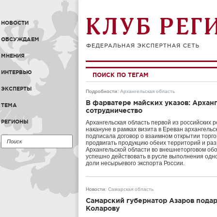
НОВОСТИ
ОБСУЖДАЕМ
МНЕНИЯ
ИНТЕРВЬЮ
ПОИСК ПО ТЕГАМ
ЭКСПЕРТЫ
Подробности
:
Архангельская область
В фарватере майских указов: Архан
ТЕМА
сотрудничество
РЕГИОНЫ
Архангельская область первой из российских 
накануне в рамках визита в Ереван архангель
подписала договор о взаимном открытии торго
продвигать продукцию обеих территорий и раз
Архангельской области во внешнеторговом обо
успешно действовать в русле выполнения одно
доли несырьевого экспорта России.
Новости
:
Самарская область
Самарский губернатор Азаров пода
Коларову