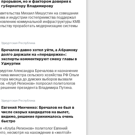
прорывом, но и фактором доверия к
губернатору Владимирову
авительства Михаил Мишустин на совещании
зма и индустрии гостеприимства поддержал
бновлению коммунальной инфраструктуры КМВ
ельству проработать модернизацию системы
Удмуртская Республика
Бречалов давно хотел уйти, а Абрамову
долго держали на «передержке»:
эксперты комментируют смену главы в
Удмуртии
дмуртии Александра Бречалова и назначение
тника министра сельского хозяйства РФ Ольги
тора месяца до думских выборов вызвали
тов. «Клуб Регионов» попросил политологов
е решение президента Владимира Путина.
Удмуртская Республика
Евгений Минченко: Бречалов не был в
числе скорых кандидатов на вылет,
видимо, решение принималось очень
быстро
я «Клуба Регионов» политолог Евгений
 что, несмотря на нахождение в «желтой»