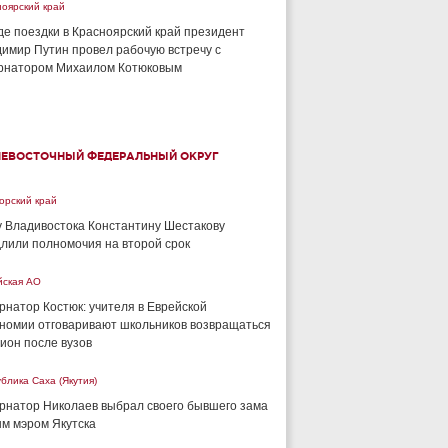
ноярский край
де поездки в Красноярский край президент
имир Путин провел рабочую встречу с
рнатором Михаилом Котюковым
НЕВОСТОЧНЫЙ ФЕДЕРАЛЬНЫЙ ОКРУГ
орский край
 Владивостока Константину Шестакову
лили полномочия на второй срок
йская АО
рнатор Костюк: учителя в Еврейской
номии отговаривают школьников возвращаться
гион после вузов
блика Саха (Якутия)
рнатор Николаев выбрал своего бывшего зама
м мэром Якутска