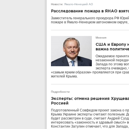
Новости
:
Ямало-Ненецкий АО
Расследование пожара в ЯНАО взят
Заместитель генерального прокурора РФ Юри
пожаре в Ямало-Ненецком автономном округе, 
Мнения
США и Европу н
важна политич
Ожидаемое приняти
незаконной передач
Запада по этому во
эксперта очевидно,
«самым ярким образом» проявляются при срав
жителей Крыма.
Подробности
Эксперты: отмена решения Хрущева
Россией
Подготовленный Совфедом проект закона о пр
Крыма Украине эксперты считают полезным. До
будет рассмотрен в суде, считает Андрей Сузд
интересовать «законность и здравый смысл» в
Константин Затулин отмечает, что для Запада,