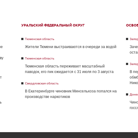
УРАЛЬСКИЙ ФЕДЕРАЛЬНЫЙ ОКРУГ
ОСВО
Тюменская область
Запо
не
Жители Тюмени выстраиваются в очереди за водой
Заче
оста
ву
Тюменская область
Запо
Тюменская область переживает масштабный
паводок, его пик ожидается с 31 июля по 3 августа
В пе
т
обмб
Нико
Свердловская область
В Екатеринбурге чиновник Минсельхоза попался на
Доне
производстве наркотиков
ь
Чино
госс