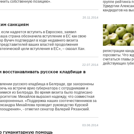
очнить собственную позицию».
группе рейтинга п
Удмуртии Алексан
кандидатов на вы
20.11.2014
ким санкциям
 если надеется вступить в Евросоюз, заявил
аша страна обозначила вступление в ЕС как свою
ер Вучич подтвердил в ходе недавнего визита
 представителей ваших властей продолжения
тегической цели вступления в ЕС», – сказал Хан.
регистрации канд
горсоветы. Что ж
считаться главы р
действующих губ
22.07.2014
 восстанавливать русское кладбище в
влении русского кладбища в Белграде, где захоронены
ечь на встрече врио губернатора с сотрудниками и
шимися из Белграда. Во время визита было подписано
ерситетом. Михайлов выразил надежду, что совместная
 захороненных. «Поддержка наших соотечественников за
ександра Михайлова проводит руководство Курской
 поощрения», - отметил сенатор Валерий Рязанский.
03.06.2014
ию гуманитарную помощь