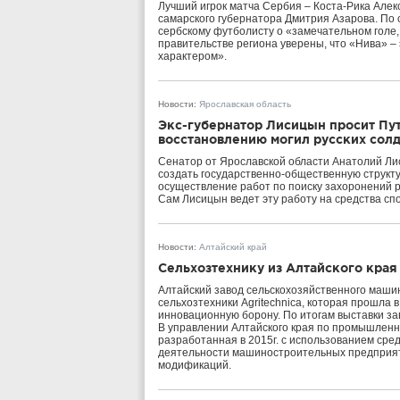
Лучший игрок матча Сербия – Коста-Рика Алек
самарского губернатора Дмитрия Азарова. По 
сербскому футболисту о «замечательном голе,
правительстве региона уверены, что «Нива» – 
характером».
Новости
:
Ярославская область
Экс-губернатор Лисицын просит Пут
восстановлению могил русских солд
Сенатор от Ярославской области Анатолий Ли
создать государственно-общественную структу
осуществление работ по поиску захоронений ру
Сам Лисицын ведет эту работу на средства сп
Новости
:
Алтайский край
Сельхозтехнику из Алтайского края
Алтайский завод сельскохозяйственного маши
сельхозтехники Agritechnica, которая прошла
инновационную борону. По итогам выставки за
В управлении Алтайского края по промышленно
разработанная в 2015г. с использованием сре
деятельности машиностроительных предприяти
модификаций.