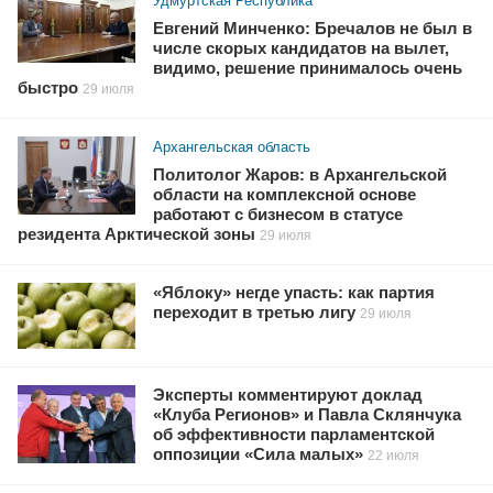
Удмуртская Республика
Евгений Минченко: Бречалов не был в
числе скорых кандидатов на вылет,
видимо, решение принималось очень
быстро
29 июля
Архангельская область
Политолог Жаров: в Архангельской
области на комплексной основе
работают с бизнесом в статусе
резидента Арктической зоны
29 июля
«Яблоку» негде упасть: как партия
переходит в третью лигу
29 июля
Эксперты комментируют доклад
«Клуба Регионов» и Павла Склянчука
об эффективности парламентской
оппозиции «Сила малых»
22 июля