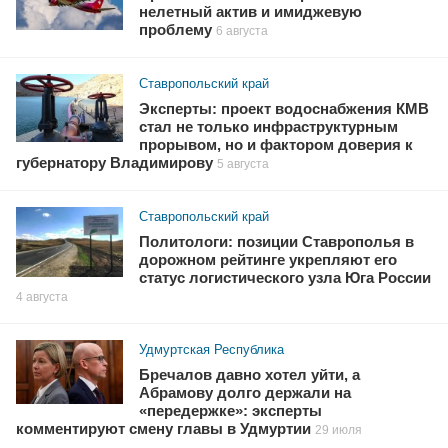
нелетный актив и имиджевую
проблему
6 августа
Ставропольский край
Эксперты: проект водоснабжения КМВ
стал не только инфраструктурным
прорывом, но и фактором доверия к
губернатору Владимирову
5 августа
Ставропольский край
Политологи: позиции Ставрополья в
дорожном рейтинге укрепляют его
статус логистического узла Юга России
4 августа
Удмуртская Республика
Бречалов давно хотел уйти, а
Абрамову долго держали на
«передержке»: эксперты
комментируют смену главы в Удмуртии
29 июля