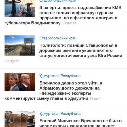
Ставропольский край
Эксперты: проект водоснабжения КМВ
стал не только инфраструктурным
прорывом, но и фактором доверия к
губернатору Владимирову
5 августа
Ставропольский край
Политологи: позиции Ставрополья в
дорожном рейтинге укрепляют его
статус логистического узла Юга России
4 августа
Удмуртская Республика
Бречалов давно хотел уйти, а
Абрамову долго держали на
«передержке»: эксперты
комментируют смену главы в Удмуртии
29 июля
Удмуртская Республика
Евгений Минченко: Бречалов не был в
числе скорых кандидатов на вылет,