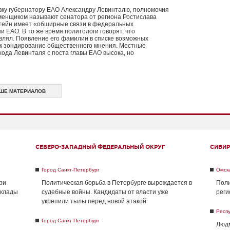
вку губернатору ЕАО Александру Левинталю, полномочия
сменщиком называют сенатора от региона Ростислава
штейн имеет «обширные связи в федеральных
и ЕАО. В то же время политологи говорят, что
влял. Появление его фамилии в списке возможных
ак зондирование общественного мнения. Местные
хода Левинталя с поста главы ЕАО высока, но
ШЕ МАТЕРИАЛОВ
СЕВЕРО-ЗАПАДНЫЙ ФЕДЕРАЛЬНЫЙ ОКРУГ
СИБИР
Город Санкт-Петербург
Омск
ри
Политическая борьба в Петербурге вырождается в
Поли
склады
судебные войны. Кандидаты от власти уже
реги
укрепили тылы перед новой атакой
Респ
Город Санкт-Петербург
Людм