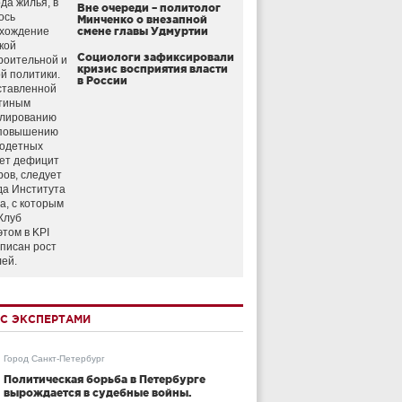
да жилья, в
Вне очереди – политолог
ось
Минченко о внезапной
схождение
смене главы Удмуртии
кой
Социологи зафиксировали
роительной и
кризис восприятия власти
й политики.
в России
ставленной
тиным
улированию
 повышению
годетных
ет дефицит
ров, следует
да Института
а, с которым
Клуб
этом в KPI
аписан рост
лей.
С ЭКСПЕРТАМИ
Город Санкт-Петербург
Политическая борьба в Петербурге
вырождается в судебные войны.