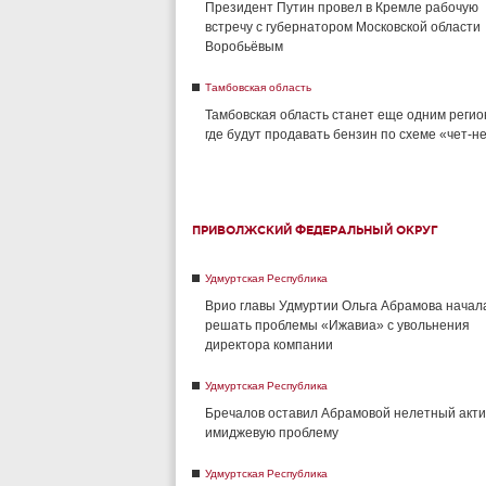
Президент Путин провел в Кремле рабочую
встречу с губернатором Московской области
Воробьёвым
Тамбовская область
Тамбовская область станет еще одним регио
где будут продавать бензин по схеме «чет-н
ПРИВОЛЖСКИЙ ФЕДЕРАЛЬНЫЙ ОКРУГ
Удмуртская Республика
Врио главы Удмуртии Ольга Абрамова начал
решать проблемы «Ижавиа» с увольнения
директора компании
Удмуртская Республика
Бречалов оставил Абрамовой нелетный акти
имиджевую проблему
Удмуртская Республика