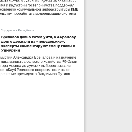
авительства Михаил Мишустин на совещании
зма и индустрии гостеприимства поддержал
бновлению коммунальной инфраструктуры КМВ
ельству проработать модернизацию системы
Удмуртская Республика
Бречалов давно хотел уйти, а Абрамову
долго держали на «передержке»:
эксперты комментируют смену главы в
Удмуртии
дмуртии Александра Бречалова и назначение
тника министра сельского хозяйства РФ Ольги
тора месяца до думских выборов вызвали
тов. «Клуб Регионов» попросил политологов
е решение президента Владимира Путина.