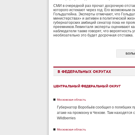
СМИ в очередной раз прочат досрочную отста
которого истекают через год. Его возможным 
Гольдштейна. Эксперты отмечают, что Гольд
министерствах» и активен в политической жизн
губернаторских амбиций сенатор пока не проя
преемников Левинталя эксперты оценивают к
наблюдатели также говорят, что вероятность у
необязательно это будет досрочная отставка.
БОЛЬ
В ФЕДЕРАЛЬНЫХ ОКРУГАХ
ЦЕНТРАЛЬНЫЙ ФЕДЕРАЛЬНЫЙ ОКРУГ
Московская область
Губернатор Воробьёв сообщил о погибших п
атаке на промзону в Чехове. Там находятся 
Wildberries
Московская область