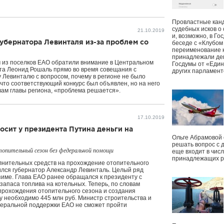
Провластные канд
судебных исков о
21.10.2019
и, возможно, в Г
убернатора Левинталя из-за проблем со
беседе с «Клубом
переименование к
принадлежали деп
 из поселков ЕАО обратили внимание в Центральном
Госдумы от «Един
а Леонид Рошаль прямо во время совещания с
других парламент
 Левинталю с вопросом, почему в регионе не было
что соответствующий конкурс был объявлен, но на него
овам главы региона, «проблема решается».
17.10.2019
осит у президента Путина деньги на
Ольге Абрамовой
решать вопрос с 
опительный сезон без федеральной помощи
еще входит в чис
принадлежащих р
лнительных средств на прохождение отопительного
ился губернатор Александр Левинталь. Целый ряд
 зиме. Глава ЕАО ранее обращался к президенту с
запаса топлива на котельных. Теперь, по словам
прохождения отопительного сезона и создания
у необходимо 445 млн руб. Министр строительства и
деральной поддержки ЕАО не сможет пройти