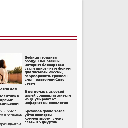
Дефицит топлива,
воздушные атаки и
интернет блокировки
стали привычным фоном
для жителей России,
взбудоражить граждан
смог только мем Сикс
севен
блема для
В регионах с высокой
долей соцвыплат жители
политика в
чаще умирают от
воречит
инфарктов и онкологии
ким целям
стических
Бречалов давно хотел
уйти: эксперты
оя и регионов
комментируют смену
главы в Удмуртии
президентом