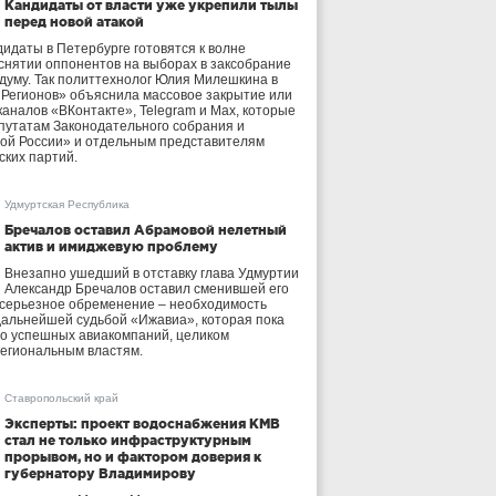
Кандидаты от власти уже укрепили тылы
перед новой атакой
идаты в Петербурге готовятся к волне
 снятии оппонентов на выборах в заксобрание
осдуму. Так политтехнолог Юлия Милешкина в
 Регионов» объяснила массовое закрытие или
аналов «ВКонтакте», Telegram и Max, которые
утатам Законодательного собрания и
ой России» и отдельным представителям
ских партий.
Удмуртская Республика
Бречалов оставил Абрамовой нелетный
актив и имиджевую проблему
Внезапно ушедший в отставку глава Удмуртии
Александр Бречалов оставил сменившей его
 серьезное обременение – необходимость
дальнейшей судьбой «Ижавиа», которая пока
ло успешных авиакомпаний, целиком
егиональным властям.
Ставропольский край
Эксперты: проект водоснабжения КМВ
стал не только инфраструктурным
прорывом, но и фактором доверия к
губернатору Владимирову