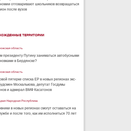
номии отговаривают школьников возвращаться
гион после вузов
БОЖДЕННЫЕ ТЕРРИТОРИИ
рожская область
м президенту Путину заниматься автобусными
новками в Бердянске?
рожская область
рвой пятерке списка ЕР в новых регионах экс-
удсмен Москалькова, депутат Госдумы
нов и адмирал ВМФ Касатонов
цкая Народная Республика
вники в новых регионах смогут оставаться на
лужбе и после того, как им исполниться 70 лет