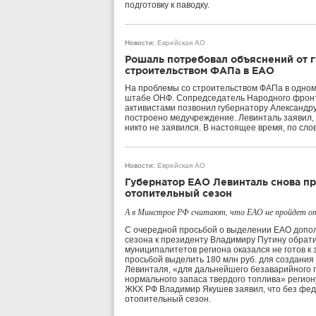
подготовку к паводку.
Новости
:
Еврейская АО
Рошаль потребовал объяснений от г
строительством ФАПа в ЕАО
На проблемы со строительством ФАПа в одном
штабе ОНФ. Сопредседатель Народного фронт
активистами позвонил губернатору Александру
построено медучреждение. Левинталь заявил, 
никто не заявился. В настоящее время, по сл
Новости
:
Еврейская АО
Губернатор ЕАО Левинталь снова пр
отопительный сезон
А в Минстрое РФ считают, что ЕАО не пройдет от
С очередной просьбой о выделении ЕАО допо
сезона к президенту Владимиру Путину обрат
муниципалитетов региона оказался не готов к
просьбой выделить 180 млн руб. для создания 
Левинталя, «для дальнейшего безаварийного 
нормального запаса твердого топлива» регион
ЖКХ РФ Владимир Якушев заявил, что без фе
отопительный сезон.