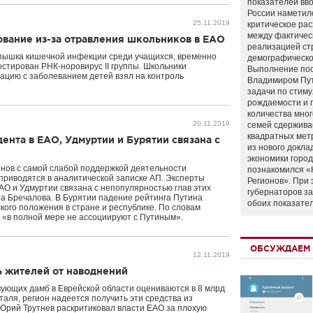
показателей вво
России наметил
25.11.2019
критическое ра
между фактичес
ование из-за отравления школьников в ЕАО
реализацией ст
спышка кишечной инфекции среди учащихся, временно
демографическо
остирован РНК-норовирус II группы. Школьники
Выполнение по
ацию с заболеванием детей взял на контроль
Владимиром Пу
задачи по стим
рождаемости и
количества мно
20.11.2019
семей сдержива
квадратных мет
ента в ЕАО, Удмуртии и Бурятии связана с
из нового докла
экономики город
онов с самой слабой поддержкой деятельности
познакомился «
приводятся в аналитической записке АП. Эксперты
Регионов». При 
ЕАО и Удмуртии связана с непопулярностью глав этих
губернаторов з
ра Бречалова. В Бурятии падение рейтинга Путина
обоих показате
ого положения в стране и республике. По словам
 «в полной мере не ассоциируют с Путиным».
ОБСУЖДАЕМ 
12.11.2019
ь жителей от наводнений
вующих дамб в Еврейской области оцениваются в 8 млрд
аля, регион надеется получить эти средства из
рий Трутнев раскритиковал власти ЕАО за плохую