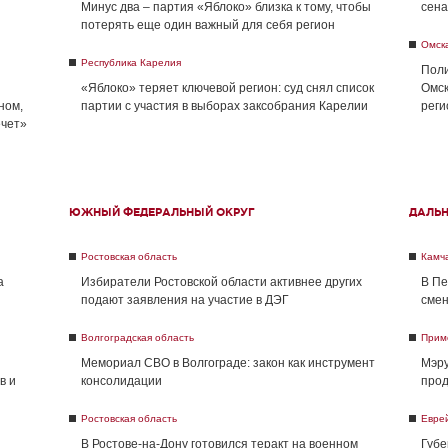
Минус два – партия «Яблоко» близка к тому, чтобы
сена
потерять еще один важный для себя регион
Омск
Республика Карелия
Поли
«Яблоко» теряет ключевой регион: суд снял список
Омск
ном,
партии с участия в выборах заксобрания Карелии
реги
ечет»
ЮЖНЫЙ ФЕДЕРАЛЬНЫЙ ОКРУГ
ДАЛЬ
Ростовская область
Камча
а
Избиратели Ростовской области активнее других
В Пе
подают заявления на участие в ДЭГ
смен
Волгоградская область
Прим
Мемориал СВО в Волгограде: закон как инструмент
Мэру
в и
консолидации
прод
Ростовская область
Евре
В Ростове-на-Дону готовился теракт на военном
Губе