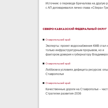
Источник: о переводе Бречалова на другую 
с АП договаривался лично глава «Сбера» Г
СЕВЕРО-КАВКАЗСКИЙ ФЕДЕРАЛЬНЫЙ ОКРУГ
Ставропольский край
Эксперты: проект водоснабжения КМВ стал 
только инфраструктурным прорывом, но и
фактором доверия к губернатору Владимиро
Ставропольский край
Лоббизм в условиях дефицита ресурсов: опы
Ставрополья
Ставропольский край
Качественные дороги на Ставрополье – част
Стратегии развития-2036