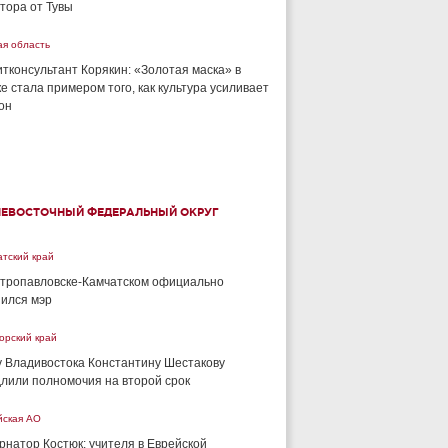
тора от Тувы
ая область
тконсультант Корякин: «Золотая маска» в
е стала примером того, как культура усиливает
он
НЕВОСТОЧНЫЙ ФЕДЕРАЛЬНЫЙ ОКРУГ
тский край
тропавловске-Камчатском официально
ился мэр
орский край
 Владивостока Константину Шестакову
лили полномочия на второй срок
йская АО
рнатор Костюк: учителя в Еврейской