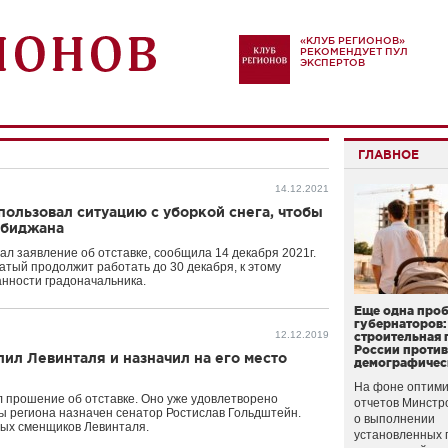
«КЛУБ РЕГИОНОВ»
РЕКОМЕНДУЕТ ПУЛ
ЭКСПЕРТОВ
ГЛАВНОЕ
14.12.2021
пользовал ситуацию с уборкой снега, чтобы
обиджана
л заявление об отставке, сообщила 14 декабря 2021г.
атый продолжит работать до 30 декабря, к этому
анности градоначальника.
Еще одна про
губернаторов:
12.12.2019
строительная 
России проти
лил Левинталя и назначил на его место
демографичес
На фоне оптими
 прошение об отставке. Оно уже удовлетворено
отчетов Минстр
 региона назначен сенатор Ростислав Гольдштейн.
о выполнении
ных сменщиков Левинталя.
установленных 