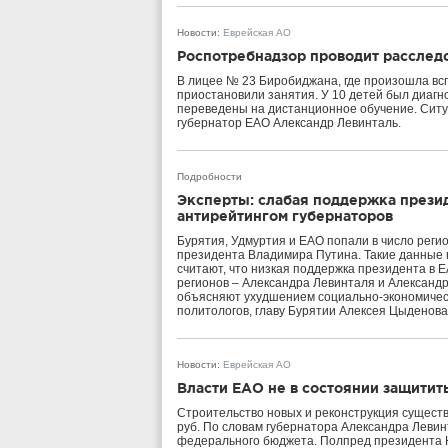
Новости
:
Еврейская АО
Роспотребнадзор проводит расслед
В лицее № 23 Биробиджана, где произошла в
приостановили занятия. У 10 детей был диагн
переведены на дистанционное обучение. Ситу
губернатор ЕАО Александр Левинталь.
Подробности
Эксперты: слабая поддержка презид
антирейтингом губернаторов
Бурятия, Удмуртия и ЕАО попали в число реги
президента Владимира Путина. Такие данные 
считают, что низкая поддержка президента в 
регионов – Александра Левинталя и Александ
объясняют ухудшением социально-экономическ
политологов, главу Бурятии Алексея Цыденова
Новости
:
Еврейская АО
Власти ЕАО не в состоянии защитит
Строительство новых и реконструкция сущест
руб. По словам губернатора Александра Левинт
федерального бюджета. Полпред президента Ю