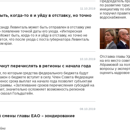
Председатель пр
по развитию тури
11.10.2019
инициативу по о
и поручил правит
ь, когда-то я и уйду в отставку, но точно
водоснабжения.
андр Левинталь может быть отправлен в отставку уже
 появление точной даты его ухода. «Интересная
Может быть, когда-то я и уйду в отставку, но точно не
ется, что после ухода с поста губернатора Левинталь
ом крае.
Отставка главы У
10.10.2019
на его место сове
Абрамовой за пол
нут перечислять в регионы с начала года
вопросы у экспер
оценить кадрово
и, по которым средства федерального бюджета будут
 закон о бюджете вступит в силу. Член Совета Федерации
ренос срока выплат на начало года позволит субъектам
раммы. «Затягивание сроков перечисления субсидий на
вает, значительно осложняет возможность регионов
 сказал Гольдштейн.
08.10.2019
й смены главы ЕАО – зондирование
ейна