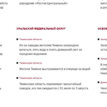
работу
аэродроме «Ростов-Центральный»
авто
реф
в ре
УРАЛЬСКИЙ ФЕДЕРАЛЬНЫЙ ОКРУГ
ОСВО
Тюменская область
Запо
не
Из-за паводка жителям Тюмени запрещено
Заче
купаться, пить воду и поить домашний скот из
оста
ву
городских водоемов
Запо
Тюменская область
В пе
т
Жители Тюмени выстраиваются в очереди за водой
обмб
Нико
Тюменская область
Доне
Тюменская область переживает масштабный
ь
паводок, его пик ожидается с 31 июля по 3 августа
Чино
госс