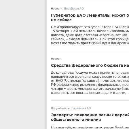
Новости
:
Еврейская АО
Губернатор ЕАО Левинталь: может быт
не сейчас
СМИ прогнозируют, что губернатора ЕАО Алекс
15 октября. Сам Левинталь назвал «забавным»
новость, даже дата отставки известна, вот как. 
сейчас», – сказал Левинталь. При этом сообща
может возглавить престижный вуз в Хабаровск
Новости
Средства федерального бюджета нач
До конца года Госдума может принять поправк
направляться в регионы сразу после того, как
от ЕАО Ростислав Гольдштейн считает, что пе
РФ эффективнее исполнять федеральные прог
четыре − шесть месяцев, как это зачастую бы
выполнять все поставленные задачи в срок», –
Подробности
:
Еврейская АО
Эксперты: появление разных верси
общественного мнения
На смену губернатору Левинталю прочат Гольдшт