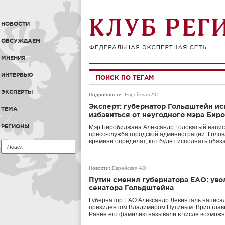
НОВОСТИ
ОБСУЖДАЕМ
МНЕНИЯ
ИНТЕРВЬЮ
ПОИСК ПО ТЕГАМ
ЭКСПЕРТЫ
Подробности
:
Еврейская АО
Эксперт: губернатор Гольдштейн ис
ТЕМА
избавиться от неугодного мэра Бир
РЕГИОНЫ
Мэр Биробиджана Александр Головатый написа
пресс-служба городской администрации. Голов
времени определят, кто будет исполнять обяз
Новости
:
Еврейская АО
Путин сменил губернатора ЕАО: уво
сенатора Гольдштейна
Губернатор ЕАО Александр Левинталь написал
президентом Владимиром Путиным. Врио главы
Ранее его фамилию называли в числе возмож