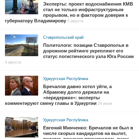
Эксперты: проект водоснабжения КМВ
стал не только инфраструктурным
прорывом, но и фактором доверия к
губернатору Владимирову
5 августа
Ставропольский край
Политологи: позиции Ставрополья в
дорожном рейтинге укрепляют его
статус логистического узла Юга России
4 августа
Удмуртская Республика
Бречалов давно хотел уйти, а
Абрамову долго держали на
«передержке»: эксперты
комментируют смену главы в Удмуртии
29 июля
Удмуртская Республика
Евгений Минченко: Бречалов не был в
числе скорых кандидатов на вылет,
видимо, решение принималось очень