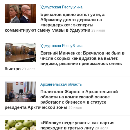
Удмуртская Республика
Бречалов давно хотел уйти, а
Абрамову долго держали на
«передержке»: эксперты
комментируют смену главы в Удмуртии
29 июля
Удмуртская Республика
Евгений Минченко: Бречалов не был в
числе скорых кандидатов на вылет,
видимо, решение принималось очень
быстро
29 июля
Архангельская область
Политолог Жаров: в Архангельской
области на комплексной основе
работают с бизнесом в статусе
резидента Арктической зоны
29 июля
«Яблоку» негде упасть: как партия
переходит в третью лигу
29 июля