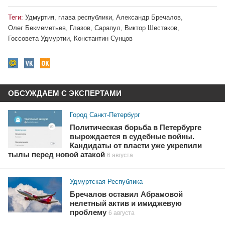
Теги:
Удмуртия
,
глава республики
,
Александр Бречалов
,
Олег Бекмеметьев
,
Глазов
,
Сарапул
,
Виктор Шестаков
,
Госсовета Удмуртии
,
Константин Сунцов
ОБСУЖДАЕМ С ЭКСПЕРТАМИ
Город Санкт-Петербург
Политическая борьба в Петербурге
вырождается в судебные войны.
Кандидаты от власти уже укрепили
тылы перед новой атакой
6 августа
Удмуртская Республика
Бречалов оставил Абрамовой
нелетный актив и имиджевую
проблему
6 августа