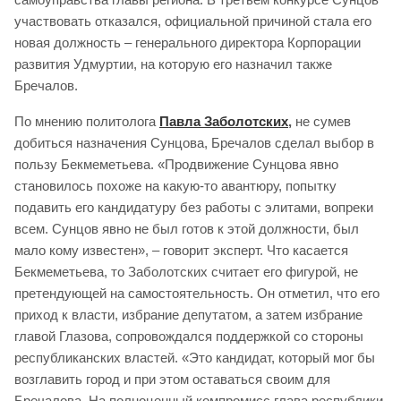
участвовать отказался, официальной причиной стала его
новая должность – генерального директора Корпорации
развития Удмуртии, на которую его назначил также
Бречалов.
По мнению политолога
Павла Заболотских
,
не сумев
добиться назначения Сунцова, Бречалов сделал выбор в
пользу Бекмеметьева. «Продвижение Сунцова явно
становилось похоже на какую-то авантюру, попытку
подавить его кандидатуру без работы с элитами, вопреки
всем. Сунцов явно не был готов к этой должности, был
мало кому известен», – говорит эксперт. Что касается
Бекмеметьева, то Заболотских считает его фигурой, не
претендующей на самостоятельность. Он отметил, что его
приход к власти, избрание депутатом, а затем избрание
главой Глазова, сопровождался поддержкой со стороны
республиканских властей. «Это кандидат, который мог бы
возглавить город и при этом оставаться своим для
Бречалова. На полноценный компромисс глава республики