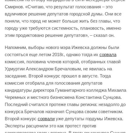
Смирнов. «Считаю, что результат голосования – это
вдумчивое решение депутатов городской думы. Они все
поняли, что город не может больше жить без главы, что
городу уже требуются системность, плановость, именно
этим продиктовано решение депутатов», – сказал он.
Напомним, выборы нового мэра Ижевска должны были
состояться еще летом 2018г., однако тогда их
сорвала
комиссия, половина членов которой, отобранных главой
Удмуртии Александром Бречаловым, не явилась на
заседание. Второй конкурс прошел в августе. Тогда
комиссия отобрала для голосования депутатов
кандидатуры директора Гуманитарного колледжа Михаила
Черемных и местного бизнесмена Константина Сунцова.
Последний считался протеже главы региона: незадолго до
конкурса Бречалов назначил Сунцова своим советником.
Второй конкурс
сорвали
уже депутаты гордумы Ижевска.
Эксперты расценили это как протест против
самоуправства главы региона. В третьем конкурсе Сунцов