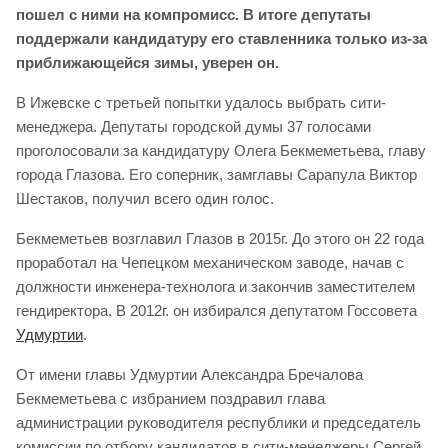
пошел с ними на компромисс. В итоге депутаты
поддержали кандидатуру его ставленника только из-за
приближающейся зимы, уверен он.
В Ижевске с третьей попытки удалось выбрать сити-
менеджера. Депутаты городской думы 37 голосами
проголосовали за кандидатуру Олега Бекмеметьева, главу
города Глазова. Его соперник, замглавы Сарапула Виктор
Шестаков, получил всего один голос.
Бекмеметьев возглавил Глазов в 2015г. До этого он 22 года
проработал на Чепецком механическом заводе, начав с
должности инженера-технолога и закончив заместителем
гендиректора. В 2012г. он избирался депутатом Госсовета
Удмуртии
.
От имени главы Удмуртии Александра Бречалова
Бекмеметьева с избранием поздравил глава
администрации руководителя республики и председатель
комиссии по отбору кандидатов в сити-менеджеры Сергей