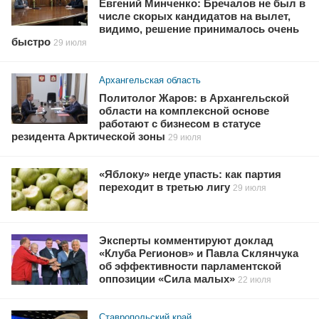
Евгений Минченко: Бречалов не был в
числе скорых кандидатов на вылет,
видимо, решение принималось очень
быстро
29 июля
Архангельская область
Политолог Жаров: в Архангельской
области на комплексной основе
работают с бизнесом в статусе
резидента Арктической зоны
29 июля
«Яблоку» негде упасть: как партия
переходит в третью лигу
29 июля
Эксперты комментируют доклад
«Клуба Регионов» и Павла Склянчука
об эффективности парламентской
оппозиции «Сила малых»
22 июля
Ставропольский край