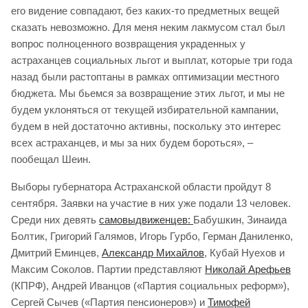
его видение совпадают, без каких-то предметных вещей
сказать невозможно. Для меня неким лакмусом стал был
вопрос полноценного возвращения украденных у
астраханцев социальных льгот и выплат, которые три года
назад были растоптаны в рамках оптимизации местного
бюджета. Мы бьемся за возвращение этих льгот, и мы не
будем уклоняться от текущей избирательной кампании,
будем в ней достаточно активны, поскольку это интерес
всех астраханцев, и мы за них будем бороться», –
пообещал Шеин.
Выборы губернатора Астраханской области пройдут 8
сентября. Заявки на участие в них уже подали 13 человек.
Среди них девять
самовыдвиженцев:
Бабушкин, Зинаида
Болтик, Григорий Галямов, Игорь Гурбо, Герман Даниленко,
Дмитрий Еминцев,
Александр Михайлов
, Кубай Нуехов и
Максим Соколов. Партии представляют
Николай Арефьев
(КПРФ), Андрей Иванцов («Партия социальных реформ»),
Сергей Сычев («Партия пенсионеров») и
Тимофей