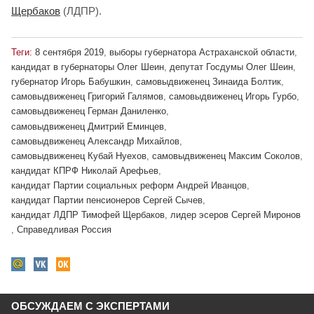
Щербаков
(ЛДПР).
Теги:
8 сентября 2019
,
выборы губернатора Астраханской области
,
кандидат в губернаторы Олег Шеин
,
депутат Госдумы Олег Шеин
,
губернатор Игорь Бабушкин
,
самовыдвиженец Зинаида Болтик
,
самовыдвиженец Григорий Галямов
,
самовыдвиженец Игорь Гурбо
,
самовыдвиженец Герман Даниленко
,
самовыдвиженец Дмитрий Еминцев
,
самовыдвиженец Александр Михайлов
,
самовыдвиженец Кубай Нуехов
,
самовыдвиженец Максим Соколов
,
кандидат КПРФ Николай Арефьев
,
кандидат Партии социальных реформ Андрей Иванцов
,
кандидат Партии пенсионеров Сергей Сычев
,
кандидат ЛДПР Тимофей Щербаков
,
лидер эсеров Сергей Миронов
,
Справедливая Россия
ОБСУЖДАЕМ С ЭКСПЕРТАМИ