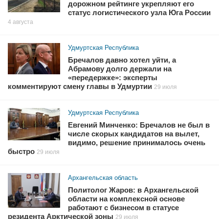
дорожном рейтинге укрепляют его
статус логистического узла Юга России
4 августа
Удмуртская Республика
Бречалов давно хотел уйти, а
Абрамову долго держали на
«передержке»: эксперты
комментируют смену главы в Удмуртии
29 июля
Удмуртская Республика
Евгений Минченко: Бречалов не был в
числе скорых кандидатов на вылет,
видимо, решение принималось очень
быстро
29 июля
Архангельская область
Политолог Жаров: в Архангельской
области на комплексной основе
работают с бизнесом в статусе
резидента Арктической зоны
29 июля