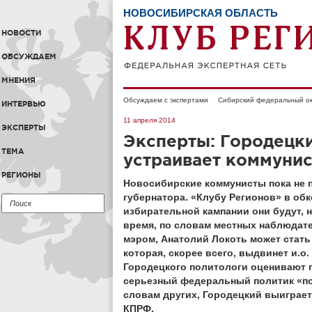
НОВОСИБИРСКАЯ ОБЛАСТЬ
НОВОСТИ
ОБСУЖДАЕМ
МНЕНИЯ
Обсуждаем с экспертами
Сибирский федеральный ок
ИНТЕРВЬЮ
11 апреля 2014
ЭКСПЕРТЫ
Эксперты: Городецки
ТЕМА
устраивает коммуни
РЕГИОНЫ
Новосибирские коммунисты пока не 
губернатора. «Клубу Регионов» в обк
избирательной кампании они будут, но
время, по словам местных наблюдате
мэром, Анатолий Локоть может стать
которая, скорее всего, выдвинет и.
Городецкого политологи оценивают п
серьезный федеральный политик «пор
словам других, Городецкий выиграет
КПРФ.