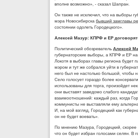
вполне возможно», - сказал Шапран.
Он также не исключил, что на выборы г
мэра Новосибирска
бывший замглавы ре
состоянии одолеть Городецкого».
Алексей Мазур: КПРФ и ЕР договорят
Политический обозреватель
Алексей М
губернаторские выборы, а КПРФ и ЕР на
Локотя в выборах главы региона будет п
мэром и тут же собрался уйти в губерна
него был не настолько большой, чтобы н
Село голосует гораздо более консервати
использованы для торга, произойдет не
они выставят заведомо слабого кандидат
взаимоотношений: каждый раз, когда Го
коммунисты не выставляли ему альтернат
И, на мой взгляд, Городецкий как губер
он не будет воевать».
По мнению Мазура, Городецкий, скорее 
что он будет избран голосами селян. В г