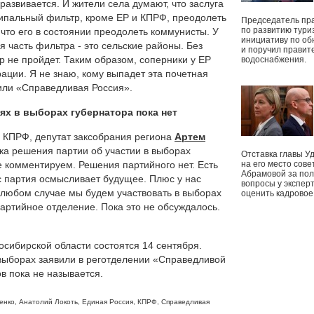
 развивается. И жители села думают, что заслуга
ципальный фильтр, кроме ЕР и КПРФ, преодолеть
Председатель пр
по развитию тури
 что его в состоянии преодолеть коммунисты. У
инициативу по о
я часть фильтра - это сельские районы. Без
и поручил правит
р не пройдет. Таким образом, соперники у ЕР
водоснабжения.
ации. Я не знаю, кому выпадет эта почетная
 или «Справедливая Россия».
ях в выборах губернатора пока нет
 КПРФ, депутат заксобрания региона
Артем
ока решения партии об участии в выборах
Отставка главы У
е комментируем. Решения партийного нет. Есть
на его место сове
Абрамовой за пол
с партия осмысливает будущее. Плюс у нас
вопросы у экспер
В любом случае мы будем участвовать в выборах
оценить кадрово
партийное отделение. Пока это не обсуждалось.
сибирской области состоятся 14 сентября.
выборах заявили в реготделении «Справедливой
в пока не называется.
енко
,
Анатолий Локоть
,
Единая Россия
,
КПРФ
,
Справедливая