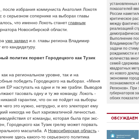
установленных 
показателей вво
, после избрания коммуниста Анатолия Локотя
России наметил
с о серьезном сопернике на выборах главы
критическое ра
талось, что именно Локоть станет
главным
между фактичес
реализацией ст
ернатора Новосибирской области.
демографическо
Выполнение по
ора
уже заявил
и.о. главы региона Владимир
Владимиром Пу
 его кандидатуру.
задачи по стим
рождаемости и
ый политик порвет Городецкого как Тузик
количества мно
семей сдержива
квадратных мет
из нового докла
 как на региональном уровне, так и на
экономики город
обные победить Городецкого на выборах. «Меня
познакомился «
я ЕР наступать на одни и те же грабли. Выводов
Регионов». При 
лжают тасовать одну и ту же команду. Локоть -
губернаторов з
обоих показате
 никакой гарантии, что он не пойдет на выборы
 чего это нужно, нетрудно, и его электорат ему
ецкий никогда не был харизматичной личностью.
иводействия от команды, которая была при экс-
ОБСУЖДАЕМ 
н, Городецкого как Тузик грелку может порвать
ерального масштаба. А
Новосибирская область
-
ление здесь какого-то серьезного политика