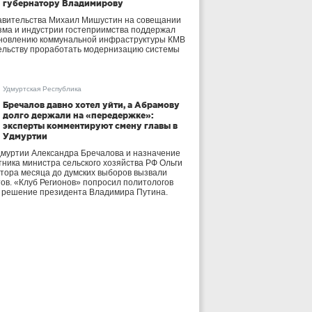
губернатору Владимирову
авительства Михаил Мишустин на совещании
зма и индустрии гостеприимства поддержал
бновлению коммунальной инфраструктуры КМВ
ельству проработать модернизацию системы
Удмуртская Республика
Бречалов давно хотел уйти, а Абрамову
долго держали на «передержке»:
эксперты комментируют смену главы в
Удмуртии
дмуртии Александра Бречалова и назначение
тника министра сельского хозяйства РФ Ольги
тора месяца до думских выборов вызвали
тов. «Клуб Регионов» попросил политологов
е решение президента Владимира Путина.