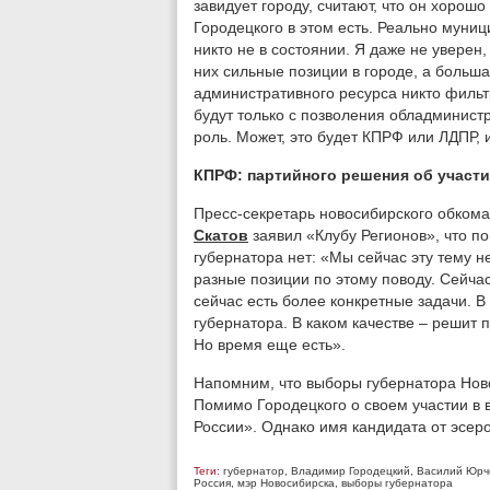
завидует городу, считают, что он хорошо
Городецкого в этом есть. Реально муни
никто не в состоянии. Я даже не уверен,
них сильные позиции в городе, а больша
административного ресурса никто фильт
будут только с позволения обладминистр
роль. Может, это будет КПРФ или ЛДПР,
КПРФ: партийного решения об участи
Пресс-секретарь новосибирского обкома
Скатов
заявил «Клубу Регионов», что п
губернатора нет: «Мы сейчас эту тему н
разные позиции по этому поводу. Сейча
сейчас есть более конкретные задачи. 
губернатора. В каком качестве – решит 
Но время еще есть».
Напомним, что выборы губернатора Ново
Помимо Городецкого о своем участии в 
России». Однако имя кандидата от эсеро
Теги:
губернатор
,
Владимир Городецкий
,
Василий Юрч
Россия
,
мэр Новосибирска
,
выборы губернатора