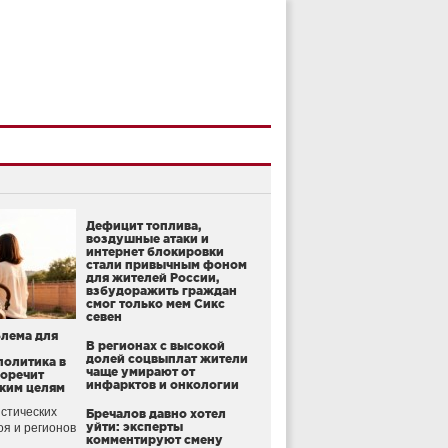
Дефицит топлива,
воздушные атаки и
интернет блокировки
стали привычным фоном
для жителей России,
взбудоражить граждан
смог только мем Сикс
севен
блема для
В регионах с высокой
долей соцвыплат жители
политика в
чаще умирают от
воречит
инфарктов и онкологии
ким целям
стических
Бречалов давно хотел
уйти: эксперты
оя и регионов
комментируют смену