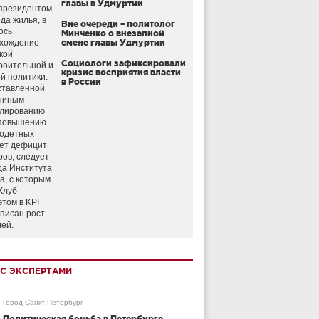
главы в Удмуртии
президентом
да жилья, в
Вне очереди – политолог
ось
Минченко о внезапной
схождение
смене главы Удмуртии
кой
Социологи зафиксировали
роительной и
кризис восприятия власти
й политики.
в России
ставленной
тиным
улированию
 повышению
годетных
ет дефицит
ров, следует
да Института
а, с которым
Клуб
этом в KPI
аписан рост
лей.
С ЭКСПЕРТАМИ
Город Санкт-Петербург
Политическая борьба в Петербурге