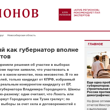
«КЛУБ РЕГИОНОВ»
РЕКОМЕНДУЕТ ПУЛ
ЭКСПЕРТОВ
руг
Новосибирская область
ГЛАВНОЕ
й как губернатор вполне
стов
приняли решения об участии в выборах
оме партии заявили, что участвовать в
 в каком качестве, пока неизвестно. В то же
лей, только кандидат от КПРФ, избранный
Еще одна про
 реальным конкурентом кандидату от ЕР,
губернаторов:
о. губернатора Владимира Городецкого. Шансы
строительная 
России проти
о-разному: одни считают, что Локоть или
демографичес
вут Городецкого как Тузик грелку»; по
На фоне оптими
 выборы за счет села и договоренностей с
отчетов Минстр
о выполнении