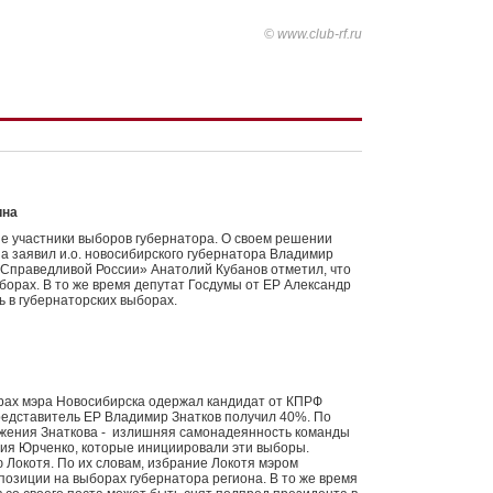
© www.club-rf.ru
ина
е участники выборов губернатора. О своем решении
а заявил и.о. новосибирского губернатора Владимир
«Справедливой России» Анатолий Кубанов отметил, что
борах. В то же время депутат Госдумы от ЕР Александр
ь в губернаторских выборах.
рах мэра Новосибирска одержал кандидат от КПРФ
представитель ЕР Владимир Знатков получил 40%. По
ажения Знаткова - излишняя самонадеянность команды
лия Юрченко, которые инициировали эти выборы.
Локотя. По их словам, избрание Локотя мэром
озиции на выборах губернатора региона. В то же время