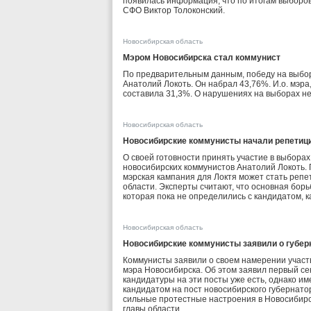
появилась информация, что по итогам выборов
СФО Виктор Толоконский.
Новосибирская область
Мэром Новосибирска стал коммунист
По предварительным данным, победу на выбо
Анатолий Локоть. Он набрал 43,76%. И.о. мэра
составила 31,3%. О нарушениях на выборах н
Новосибирская область
Новосибирские коммунисты начали репетиц
О своей готовности принять участие в выбора
новосибирских коммунистов Анатолий Локоть. 
мэрская кампания для Локтя может стать реп
области. Эксперты считают, что основная бор
которая пока не определились с кандидатом, к
Новосибирская область
Новосибирские коммунисты заявили о губер
Коммунисты заявили о своем намерении участ
мэра Новосибирска. Об этом заявил первый се
кандидатуры на эти посты уже есть, однако и
кандидатом на пост новосибирского губернатор
сильные протестные настроения в Новосибирс
главы области.