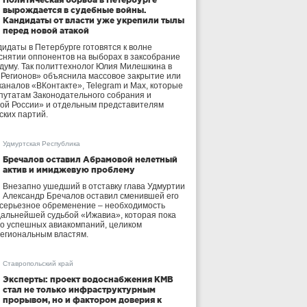
вырождается в судебные войны.
Кандидаты от власти уже укрепили тылы
перед новой атакой
идаты в Петербурге готовятся к волне
 снятии оппонентов на выборах в заксобрание
осдуму. Так политтехнолог Юлия Милешкина в
 Регионов» объяснила массовое закрытие или
аналов «ВКонтакте», Telegram и Max, которые
утатам Законодательного собрания и
ой России» и отдельным представителям
ских партий.
Удмуртская Республика
Бречалов оставил Абрамовой нелетный
актив и имиджевую проблему
Внезапно ушедший в отставку глава Удмуртии
Александр Бречалов оставил сменившей его
 серьезное обременение – необходимость
дальнейшей судьбой «Ижавиа», которая пока
ло успешных авиакомпаний, целиком
егиональным властям.
Ставропольский край
Эксперты: проект водоснабжения КМВ
стал не только инфраструктурным
прорывом, но и фактором доверия к