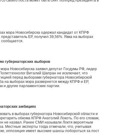
 со своего поста может быть снят полпред президента в
рах мэра Новосибирска одержал кандидат от КПРФ
, представитель ЕР, получил 39,56%. Явка на выборах
е сообщается.
ию губернаторских выборов
х мэра Новосибирска заявил депутат Госдумы РФ, лидер
Политтехнолог Виталий Шапран не исключает, что
етицией перед выборами губернатора Новосибирской
ьба на выборах мэра развернется между КПРФ и ЕР,
ак и другие парламентские партии.
наторских амбициях
вовать в выборах губернатора Новосибирской области и
кретарить обкома КПРФ Анатолий Локоть. По его словам,
мен не назвал. Ранее СМИ называли Локтя вероятным
а. Местные эксперты тогда отмечали, что, учитывая
ке, оппозиция имеет высокие шансы побороться за пост