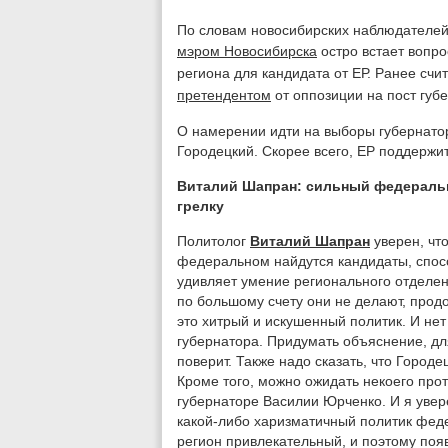
По словам новосибирских наблюдателей
мэром Новосибирска
остро встает вопро
региона для кандидата от ЕР. Ранее счи
претендентом
от оппозиции на пост губ
О намерении идти на выборы губернат
Городецкий. Скорее всего, ЕР поддержит
Виталий Шапран: сильный федеральн
грелку
Политолог
Виталий Шапран
уверен, что
федеральном найдутся кандидаты, спос
удивляет умение регионального отделени
по большому счету они не делают, продо
это хитрый и искушенный политик. И нет
губернатора. Придумать объяснение, для
поверит. Также надо сказать, что Город
Кроме того, можно ожидать некоего прот
губернаторе Василии Юрченко. И я увере
какой-либо харизматичный политик фед
регион привлекательный, и поэтому появ