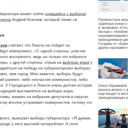
убернатора может пойти
снявшийся с выборов
гиона
Андрей Ксензов, который также «в
Провластные канд
судебных исков о
и, возможно, в Г
беседе с «Клубом
ся
переименование к
принадлежали деп
Госдумы от «Един
азур
считает, что Локоть не пойдет на
других парламент
йдут компромисс: «С одной стороны, участие
лохо воспринято, ведь он только что избрался
торы, с другой стороны, отрыв на
выборах мэра
у
адеяться на победу на губернаторских выборах.
вно, чем город. Мне кажется, выборы будут
кий размен: либо неучастие коммунистов, либо
а. У Городецкого и Локотя очень долгая история
Ольге Абрамовой
решать вопрос с 
родецкий выставлялся на выборы мэра,
еще входит в чис
ивы, взамен на избрание депутатов в округах.
принадлежащих р
натор вполне устраивает коммунистов, потому что
всего, выиграет выборы губернатора: «Я думаю,
ороде у него высокий антирейтинг. А село