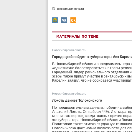
Версия для печати
МАТЕРИАЛЫ ПО ТЕМЕ
Новосибирская область
Городецкий пойдет в губернаторы без Карел
В Новосибирской области определились первы
«однозначно баллотироваться» в главы регион
Городецкий. Лидер регионального отделения 
эсеры также примут участие в сентябрьских вы
Карелин заявил, что не собирается участвоват
Новосибирская область
Локоть двинет Толоконского
По предварительным данным, победу на выбо
Анатолий Локоть. Он набрал 44%. И.о. мэра, 
мнению экспертов, среди главных причин пор
экс-губернатора Новосибирской области Васи
Политологи также отмечают удачную кампанию 
Новосибирска дает новые возможности для опп