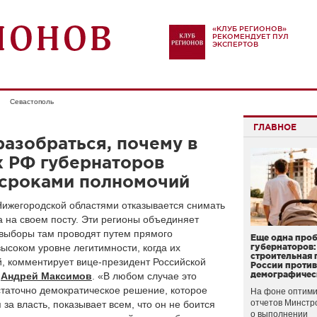
«КЛУБ РЕГИОНОВ»
РЕКОМЕНДУЕТ ПУЛ
ЭКСПЕРТОВ
Севастополь
ГЛАВНОЕ
азобраться, почему в
х РФ губернаторов
 сроками полномочий
Нижегородской областями отказывается снимать
 на своем посту. Эти регионы объединяет
 выборы там проводят путем прямого
Еще одна про
ысоком уровне легитимности, когда их
губернаторов:
строительная 
, комментирует вице-президент Российской
России проти
демографичес
в
Андрей Максимов
. «В любом случае это
статочно демократическое решение, которое
На фоне оптими
отчетов Минстр
 за власть, показывает всем, что он не боится
о выполнении