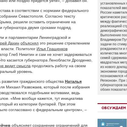
ано или поздно придется уйти», – добавил он.
установленных 
показателей вво
устава в соответствии с нормами федерального
России наметил
ксобрании Севастополя. Согласно тексту
критическое ра
 Крыма, решили оставить ограничение на
между фактичес
реализацией ст
и губернатора двумя сроками подряд.
демографическо
Выполнение по
ли и парламентарии Ленинградской и
Владимиром Пу
рей Дахин
объяснял
это решение стремлением
задачи по стим
 власти. Политолог
Илья Гращенков
рождаемости и
количества мно
атор Глеб Никитин и сам не хочет задерживаться
семей сдержива
 Что касается губернатора Ленобласти Дрозденко,
квадратных мет
не видит смысла
продолжать работу на своем
из нового докла
ральный уровень.
экономики город
познакомился «
Регионов». При 
 развития гражданского общества
Наталья
губернаторов з
поля Михаил Развожаев, который после избрания
обоих показате
уководствовался подобными мотивами, ведь
шлое. «Мне вообще кажется, тут инициатива
оторый из категории бунтарей. При этом
ОБСУЖДАЕМ 
было согласовано с федеральным центром», –
ейчев
объясняет сохранение ограничений для