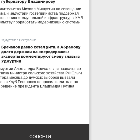
губернатору Владимирову
авительства Михаил Мишустин на совещании
зма и индустрии гостеприимства поддержал
бновлению коммунальной инфраструктуры КМВ
ельству проработать модернизацию системы
Удмуртская Республика
Бречалов давно хотел уйти, а Абрамову
долго держали на «передержке»:
эксперты комментируют смену главы в
Удмуртии
дмуртии Александра Бречалова и назначение
тника министра сельского хозяйства РФ Ольги
тора месяца до думских выборов вызвали
тов. «Клуб Регионов» попросил политологов
е решение президента Владимира Путина.
СОЦСЕТИ