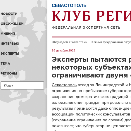
СЕВАСТОПОЛЬ
НОВОСТИ
ОБСУЖДАЕМ
МНЕНИЯ
Обсуждаем с экспертами
Южный федеральный округ
ИНТЕРВЬЮ
19 декабря 2022
ЭКСПЕРТЫ
Эксперты пытаются р
ТЕМА
некоторых субъекта
ограничивают двумя
РЕГИОНЫ
Севастополь
вслед за Ленинградской и 
ограничения на пребывание губернатора
сохранение демократических традиций:
волеизъявления граждан при довольно в
результаты признаются даже оппозицией
ассоциации политических консультанто
[сохранение ограничения по срокам] до
показывает, что губернатор не цепляется