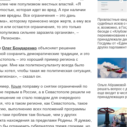
более чем популизмом местных властей. «Я
постью, которая идет во вред. А при наличии
оже вредны. Все ограничения – это дань
Провластные канд
ма», которому принесено море жертв, а ему все
судебных исков о
я или остаются ограничения, то это только
и, возможно, в Г
беседе с «Клубом
популизма сильнее заразила организм», –
переименование к
 Регионов».
принадлежали деп
Госдумы от «Един
других парламент
и
Олег Бондаренко
объясняет решение
ой сохранить демократические традиции, и это
астополь – это хороший пример региона с
ции. Мне как политконсультанту всегда было
бы хотел, чтобы такая же политическая ситуация,
егионах», – сказал он.
Ольге Абрамовой
ример,
Крым
поправку о снятии ограничений по
решать вопрос с 
не первым в России, а в Севастополе решили не
еще входит в чис
принадлежащих р
 решение не стало поводом для очередного
, что в таком регионе, как Севастополь, такое
итию, выполнению всех положений программы
-таки проблем там больше, чем у других
акта нахождения за пределами Родины. Я думаю,
о бы ограничить губернатора тремя сроками, но,