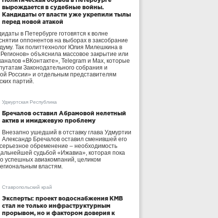
вырождается в судебные войны.
Кандидаты от власти уже укрепили тылы
перед новой атакой
идаты в Петербурге готовятся к волне
 снятии оппонентов на выборах в заксобрание
осдуму. Так политтехнолог Юлия Милешкина в
 Регионов» объяснила массовое закрытие или
аналов «ВКонтакте», Telegram и Max, которые
утатам Законодательного собрания и
ой России» и отдельным представителям
ских партий.
Удмуртская Республика
Бречалов оставил Абрамовой нелетный
актив и имиджевую проблему
Внезапно ушедший в отставку глава Удмуртии
Александр Бречалов оставил сменившей его
 серьезное обременение – необходимость
дальнейшей судьбой «Ижавиа», которая пока
ло успешных авиакомпаний, целиком
егиональным властям.
Ставропольский край
Эксперты: проект водоснабжения КМВ
стал не только инфраструктурным
прорывом, но и фактором доверия к