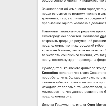
общественного мнения и понимает, что р
Законопроект об изменении городского 
права готовится ко второму чтению в за
документа, там, в отличие от соседнего
пребывание одного человека в должност
Напомним, аналогичное решение приня
Нижегородской областей. Политолог
Анд
сохранить традиции регулярной ротации
предположил, что нижегородский губерн
в регионе больше, чем еще на пять лет.
то эксперты сошлись во мнении, что тот
посту, поскольку
ждет перевода
на феде
Руководитель крымского филиала Фонда
Киселёва
полагает, что глава Севасто
проработал чуть больше двух лет, не р
«вечные губернаторы» и так ушли в про
исходила от парламента Севастополя, к
маловероятно, что данное решение не 
предположила она.
Депутат Госдумы, политолог
Олег Матв