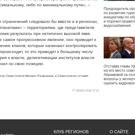
ксимальному, либо по минимальному пути», –
Председатель пр
по развитию тури
инициативу по о
 ограничений следовало бы ввести и в регионах,
и поручил правит
водоснабжения.
танатами» – территориями, где представители
окие результаты при нетипично высокой явке.
е самое прогрессивное явление, оно приводит к
лению кланов, которые начинают контролировать
 происходит, то это приводит к большому числу
рия к власти, делигитимации институтов власти
снил он свою позицию.
Отставка главы У
на его место сове
Абрамовой за пол
тор Севастополя Михаил Развожаев
,
в Севастополе оставят
вопросы у экспер
оценить кадрово
© www.club-rf.ru
КЛУБ РЕГИОНОВ
О САЙТЕ
 в сфере