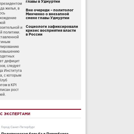
главы в Удмуртии
президентом
да жилья, в
Вне очереди – политолог
ось
Минченко о внезапной
схождение
смене главы Удмуртии
кой
Социологи зафиксировали
роительной и
кризис восприятия власти
й политики.
в России
ставленной
тиным
улированию
 повышению
годетных
ет дефицит
ров, следует
да Института
а, с которым
Клуб
этом в KPI
аписан рост
лей.
С ЭКСПЕРТАМИ
Город Санкт-Петербург
Политическая борьба в Петербурге