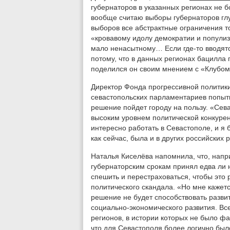
губернаторов в указанных регионах не 
вообще считаю выборы губернаторов глу
выборов все абстрактные ограничения т
«кровавому идолу демократии и популиз
мало ненасытному… Если где-то вводятс
потому, что в данных регионах бацилла 
поделился он своим мнением с «Клубом
Директор Фонда прогрессивной политик
севастопольских парламентариев попытк
решение пойдет городу на пользу. «Сев
высоким уровнем политической конкурен
интересно работать в Севастополе, и я 
как сейчас, была и в других российских р
Наталья Киселёва напомнила, что, нап
губернаторским срокам принял едва ли 
спешить и перестраховаться, чтобы это
политического скандала. «Но мне кажется
решение не будет способствовать разв
социально-экономического развития. Все
регионов, в истории которых не было ф
что для Севастополя более логично был