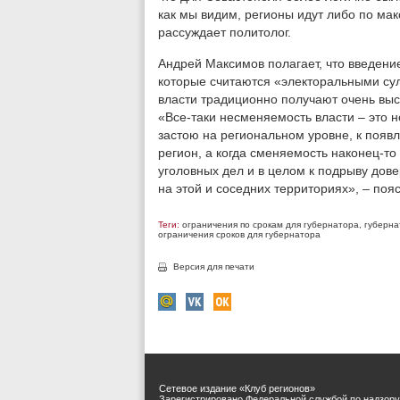
как мы видим, регионы идут либо по ма
рассуждает политолог.
Андрей Максимов полагает, что введение
которые считаются «электоральными сул
власти традиционно получают очень выс
«Все-таки несменяемость власти – это н
застою на региональном уровне, к появ
регион, а когда сменяемость наконец-то
уголовных дел и в целом к подрыву дове
на этой и соседних территориях», – поя
Теги:
ограничения по срокам для губернатора
,
губерна
ограничения сроков для губернатора
Версия для печати
Сетевое издание «Клуб регионов»
Зарегистрировано Федеральной службой по надзору