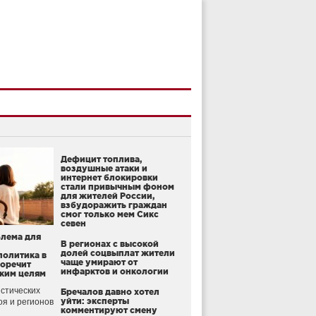
Дефицит топлива,
воздушные атаки и
интернет блокировки
стали привычным фоном
для жителей России,
взбудоражить граждан
смог только мем Сикс
севен
блема для
В регионах с высокой
долей соцвыплат жители
политика в
чаще умирают от
воречит
инфарктов и онкологии
ким целям
стических
Бречалов давно хотел
уйти: эксперты
оя и регионов
комментируют смену